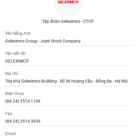
phân
tích
(-)
Tập đoàn Geleximco - CTCP
Thuật
Tên tiếng Anh
ngữ
(-)
Geleximco Group - Joint Stock Company
Tên viết tắt
Dịch
GELEXIMCO
vụ
(-)
Địa chỉ
Tòa nhà Geleximco Building - Số 36 Hoàng Cầu - Đống Đa - Hà Nội
Đào
Điện thoại
tạo
(84.24) 3514 1199
Fax
(84.24) 3514 3939
Sách
tài
Email