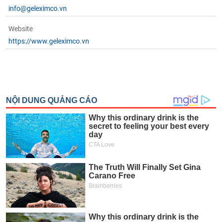
chính
info@geleximco.vn
Website
https://www.geleximco.vn
Công
cụ
đầu
tư
Truyền
thông
tài
chính
Dữ
liệu