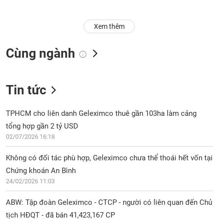
Trạng
Xem thêm
thái
NGÀNH
cổ
phiếu
Cùng ngành
Quy
DOANH
mô
NGHIỆP
Tin tức
thị
trường
Niêm
TPHCM cho liên danh Geleximco thuê gần 103ha làm cảng
CỔ
yết
tổng hợp gần 2 tỷ USD
PHIẾU
02/07/2026 16:18
Niêm
yết
Không có đối tác phù hợp, Geleximco chưa thể thoái hết vốn tại
mới
PHÁI
Chứng khoán An Bình
Niêm
SINH
24/02/2026 11:03
yết
bổ
ABW: Tập đoàn Geleximco - CTCP - người có liên quan đến Chủ
sung
TRÁI
tịch HĐQT - đã bán 41,423,167 CP