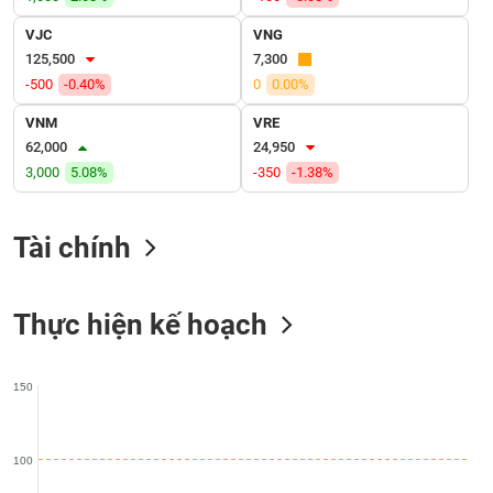
SÓC
SỨC
VJC
VNG
KHỎE
125,500
7,300
-500
-0.40%
0
0.00%
VNM
VRE
62,000
24,950
TÀI
3,000
5.08%
-350
-1.38%
CHÍNH
Tài chính
CÔNG
Thực hiện kế hoạch
NGHỆ
THÔNG
TIN
150
100
DỊCH