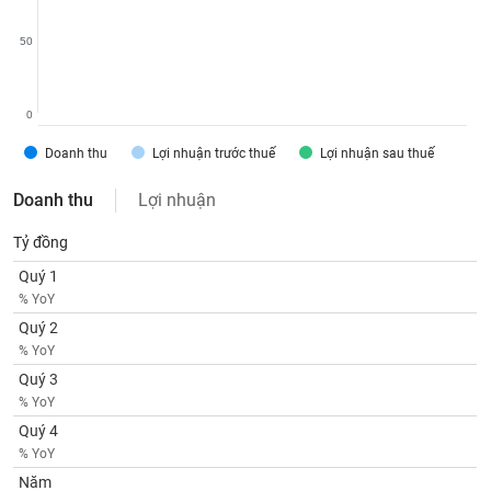
VỤ
TRUYỀN
50
THÔNG
0
Doanh thu
Lợi nhuận trước thuế
Lợi nhuận sau thuế
TIỆN
ÍCH
Doanh thu
Lợi nhuận
Tỷ đồng
Quý 1
BẤT
% YoY
ĐỘNG
Quý 2
SẢN
% YoY
Quý 3
Mã
% YoY
chứng
Quý 4
khoán
(-)
% YoY
Năm