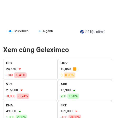
liệu
Tâm
lý
TIÊU
thị
DÙNG
trường
Geleximco
Ngành
Số liệu năm 0
KHÔNG
THIẾT
YẾU
Xem cùng Geleximco
GEX
HHV
24,550
10,050
TIÊU
-100
-0.41%
0
0.00%
DÙNG
THIẾT
VIC
ABB
YẾU
215,000
16,900
-3,800
-1.74%
200
1.20%
DHA
FRT
49,000
132,000
CHĂM
1,000
2.08%
-100
-0.08%