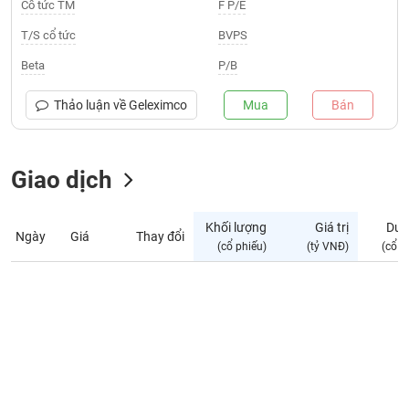
Giá
Cổ tức TM
F P/E
tích
Đặt
T/S cổ tức
BVPS
Biểu
lệnh
đồ
ĐÔNG
Beta
P/B
Nước
tài
DƯƠNG
ngoài
chính
Thảo luận về
Geleximco
Mua
Bán
Tự
TÀI
doanh
CHÍNH
Giao dịch
Ảnh
CÁ
hưởng
NHÂN
chỉ
Khối lượng
Giá trị
Dư 
số
Ngày
Giá
Thay đổi
(cổ phiếu)
(tỷ VNĐ)
(cổ p
Biến
PHÂN
động
TÍCH
cổ
VIETSTOCKFINANCE
phiếu
Giao
dịch
VĨ
nội
MÔ
bộ