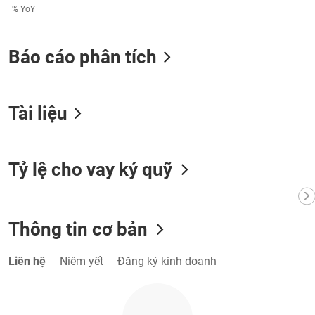
Tất cả
Cổ phiếu
Chỉ số
Chứng chỉ quỹ
Chứng q
% YoY
Lãnh
Báo cáo phân tích
đạo
(-)
Tất cả
Người nội bộ
Người liên quan
Cổ đông lớn
Tài liệu
Tin
tức
(-)
Tỷ lệ cho vay ký quỹ
Bài
viết
của
Thông tin cơ bản
tác
giả
(-)
Liên hệ
Niêm yết
Đăng ký kinh doanh
Báo
cáo