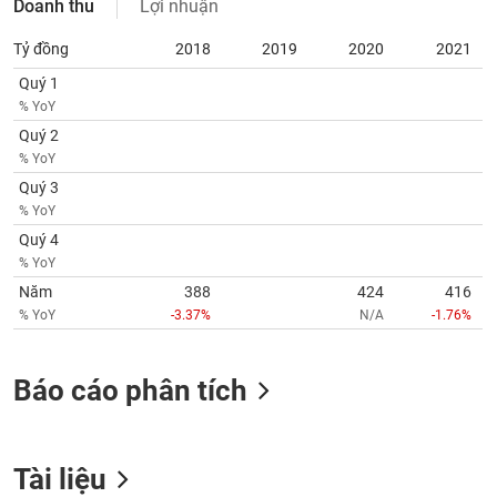
Doanh thu
Lợi nhuận
SÓC
SỨC
Tỷ đồng
2018
2019
2020
2021
KHỎE
Quý 1
% YoY
Quý 2
% YoY
TÀI
Quý 3
CHÍNH
% YoY
Quý 4
% YoY
Năm
388
424
416
CÔNG
% YoY
-3.37%
N/A
-1.76%
NGHỆ
THÔNG
TIN
Báo cáo phân tích
Tài liệu
DỊCH