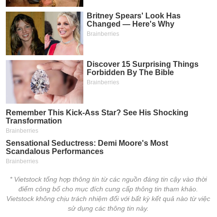
chính
Công
cụ
đầu
tư
Truyền
thông
tài
chính
* Vietstock tổng hợp thông tin từ các nguồn đáng tin cậy vào thời
điểm công bố cho mục đích cung cấp thông tin tham khảo.
Vietstock không chịu trách nhiệm đối với bất kỳ kết quả nào từ việc
Dữ
sử dụng các thông tin này.
liệu