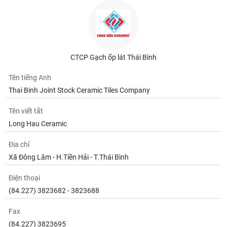
Tất cả
Cổ phiếu
Chỉ số
Chứng chỉ quỹ
Chứng q
Lãnh
đạo
(-)
CTCP Gạch ốp lát Thái Bình
Tất cả
Người nội bộ
Người liên quan
Cổ đông lớn
Tên tiếng Anh
Thai Binh Joint Stock Ceramic Tiles Company
Tin
tức
(-)
Tên viết tắt
Long Hau Ceramic
Bài
Địa chỉ
viết
Xã Đông Lâm - H.Tiền Hải - T.Thái Bình
của
tác
giả
Điện thoại
(-)
(84.227) 3823682 - 3823688
Fax
Báo
cáo
(84.227) 3823695