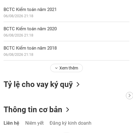
VỤ
TRUYỀN
BCTC Kiểm toán năm 2021
THÔNG
06/08/2026 21:18
BCTC Kiểm toán năm 2020
06/08/2026 21:18
TIỆN
BCTC Kiểm toán năm 2018
ÍCH
06/08/2026 21:18
Xem thêm
BẤT
Tỷ lệ cho vay ký quỹ
ĐỘNG
SẢN
Thông tin cơ bản
Mã
chứng
khoán
(-)
Liên hệ
Niêm yết
Đăng ký kinh doanh