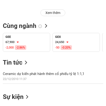
Trạng
Xem thêm
thái
NGÀNH
cổ
phiếu
Cùng ngành
Quy
DOANH
mô
GEE
GEX
NGHIỆP
thị
67,900
24,650
trường
-2,000
-2.86%
-50
-0.20%
Niêm
CỔ
yết
Tin tức
PHIẾU
Niêm
yết
Ceramic dự kiến phát hành thêm cổ phiếu tỷ lệ 1:1,1
mới
22/12/2010 11:37
PHÁI
Niêm
SINH
yết
bổ
Sự kiện
sung
TRÁI