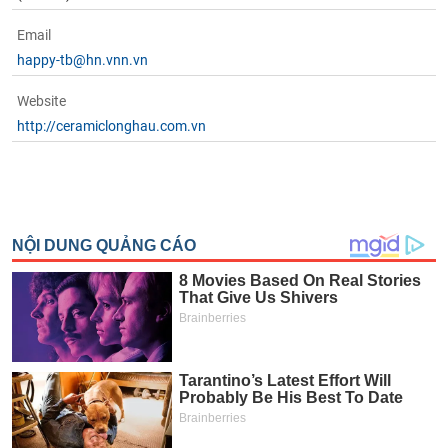
phân
tích
Email
(-)
happy-tb@hn.vnn.vn
Website
Thuật
ngữ
http://ceramiclonghau.com.vn
(-)
Dịch
vụ
(-)
Đào
tạo
Sách
tài