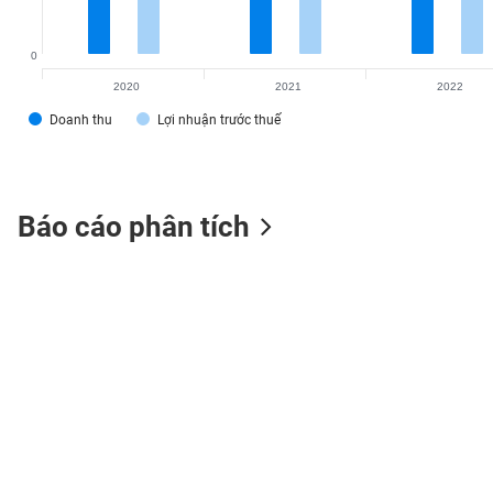
0
2020
2021
2022
TIÊU
Doanh thu
Lợi nhuận trước thuế
DÙNG
KHÔNG
THIẾT
YẾU
Báo cáo phân tích
TIÊU
DÙNG
THIẾT
YẾU
CHĂM