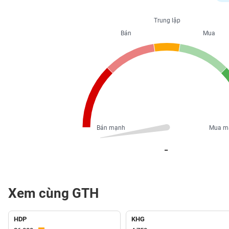
PHIẾU
Trung lập
Bán
Mua
CÔNG
CỤ
ĐẦU
TƯ
XUẤT
DỮ
Bán mạnh
Mua m
LIỆU
_
TIN
MỚI
Xem cùng GTH
Ngành
(-)
HDP
KHG