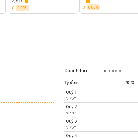
3,700
0
0.00%
0
0.00%
Doanh thu
Lợi nhuận
Tỷ đồng
2020
Quý 1
% YoY
Quý 2
% YoY
Quý 3
% YoY
Quý 4