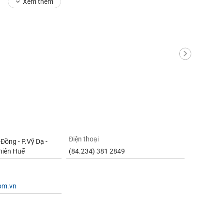
Xem thêm
Điện thoại
Đồng - P.Vỹ Dạ -
hiên Huế
(84.234) 381 2849
com.vn