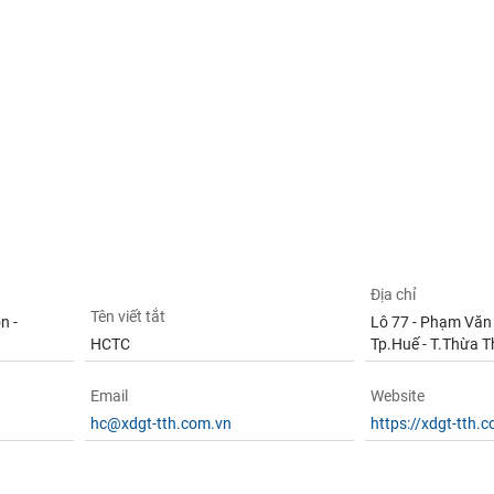
Địa chỉ
Tên viết tắt
n -
Lô 77 - Phạm Văn 
HCTC
Tp.Huế - T.Thừa T
Email
Website
hc@xdgt-tth.com.vn
https://xdgt-tth.