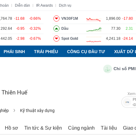
khoán
Diễn đàn
IR Awards
Dịch vụ
,764.78
-11.68
-0.66%
VN30F1M
1,896.00
-17.80
292.64
-0.95
-0.32%
Dầu
77.30
2.31
o
Tin tức
Báo cáo phân tích
Thuật ngữ
Dịch vụ
442.05
-2.98
-0.67%
Spot Gold
4,241.18
-24.14
PHÁI SINH
TRÁI PHIẾU
CÔNG CỤ ĐẦU TƯ
XUẤT DỮ 
Chỉ số PMI ngà
 Thiên Huế
Xem 
P
ghiệp
Kỹ thuật xây dựng
Hồ sơ
Tin tức & Sự kiện
Cùng ngành
Tài liệu
Giao 