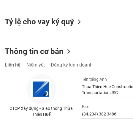
SÓC
SỨC
KHỎE
Tỷ lệ cho vay ký quỹ
TÀI
Thông tin cơ bản
CHÍNH
Liên hệ
Niêm yết
Đăng ký kinh doanh
Tên tiếng Anh
CÔNG
Thua Thien Hue Constructio
NGHỆ
Transportation JSC
THÔNG
TIN
Fax
CTCP Xây dựng - Giao thông Thừa
(84.234) 382 3486
Thiên Huế
DỊCH