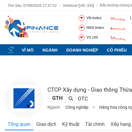
(
)
Đấu trường chứng 
Thứ Sáu, 07/08/2026
17:47:53
Vietstock
VN
|
EN
VN-Index
1
HNX-Index
Tất cả
Tính năng
Ngành
Mã chứng khoán
Lãnh đạ
VS 100
Tính
năng
VĨ MÔ
NGÀNH
DOANH NGHIỆP
CỔ PHIẾU
(-)
VIETSTOCK
CTCP Xây dựng - Giao thông Thừa
CHỨNG
GTH
OTC
KHOÁN
Ngành:
Công nghiệp
Hàng hóa công n
DOANH
Tổng quan
Giao dịch
Kỹ thuật
Tài chính
Xếp hạng
NGHIỆP