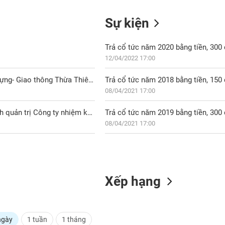
Sự kiện
Trả cổ tức năm 2020 bằng tiền, 30
12/04/2022 17:00
GTH: Ngày 06/04/2023, ngày hủy ĐKGD cổ phiếu của CTCP Xây dựng- Giao thông Thừa Thiên Huế
Trả cổ tức năm 2018 bằng tiền, 15
08/04/2021 17:00
GTH: Bổ nhiệm Ông Nguyễn Thanh Nhật giữ chức Người phụ trách quản trị Công ty nhiệm kỳ 2019 - 2024
Trả cổ tức năm 2019 bằng tiền, 30
08/04/2021 17:00
Xếp hạng
ngày
1 tuần
1 tháng