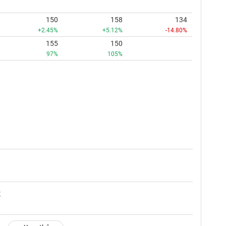
150
158
134
+2.45%
+5.12%
-14.80%
155
150
97%
105%
2