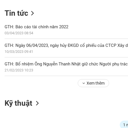
Tin tức
NGÀNH
GTH: Báo cáo tài chính năm 2022
03/04/2023 08:54
DOANH
10/03/2023 09:41
NGHIỆP
21/02/2023 10:23
CỔ
PHIẾU
Xem thêm
PHÁI
Kỹ thuật
SINH
TRÁI
1 