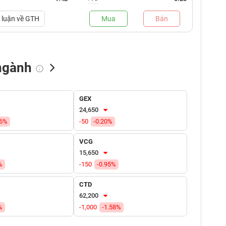
luận về
GTH
Mua
Bán
ngành
NN bán
Tự doanh mua
Tự doanh bán
GEX
(tỷ VNĐ)
(tỷ VNĐ)
(tỷ VNĐ)
24,650
86%
-50
-0.20%
VCG
15,650
%
-150
-0.95%
CTD
62,200
%
-1,000
-1.58%