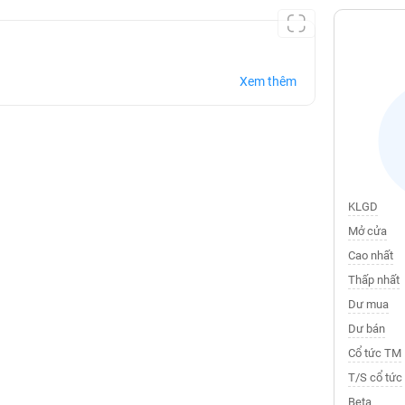
Xem thêm
KLGD
Mở cửa
Cao nhất
Thấp nhất
Dư mua
Dư bán
Cổ tức TM
T/S cổ tức
Beta