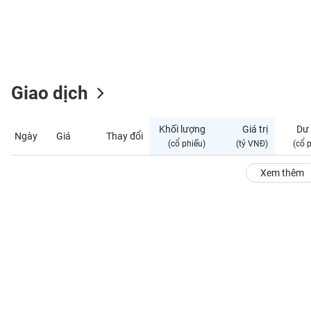
GIỚI
ĐÔNG
DƯƠNG
Giao dịch
TÀI
CHÍNH
Khối lượng
Giá trị
Dư
Ngày
Giá
Thay đổi
CÁ
(cổ phiếu)
(tỷ VNĐ)
(cổ 
NHÂN
Xem thêm
PHÂN
TÍCH
VIETSTOCKFINANCE
VĨ
MÔ