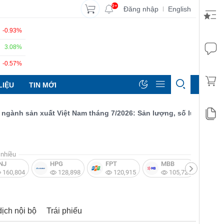
9+
Đăng nhập
English
|
-0.93%
3.08%
-0.57%
LIỆU
TIN MỚI
nh sản xuất Việt Nam tháng 7/2026: Sản lượng, số lượng đơn đặt 
nhiều
NJ
HPG
FPT
MBB
V
160,804
128,898
120,915
105,721
dịch nội bộ
Trái phiếu