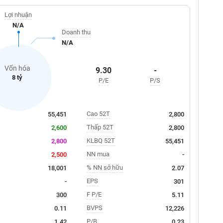
Lợi nhuận
N/A
Doanh thu
N/A
Vốn hóa
9.30
-
8 tỷ
P/E
P/S
Cao 52T
55,451
2,800
Thấp 52T
2,600
2,800
KLBQ 52T
2,800
55,451
NN mua
2,500
-
% NN sở hữu
18,001
2.07
EPS
-
301
F P/E
300
5.11
BVPS
0.11
12,226
P/B
1.42
0.23