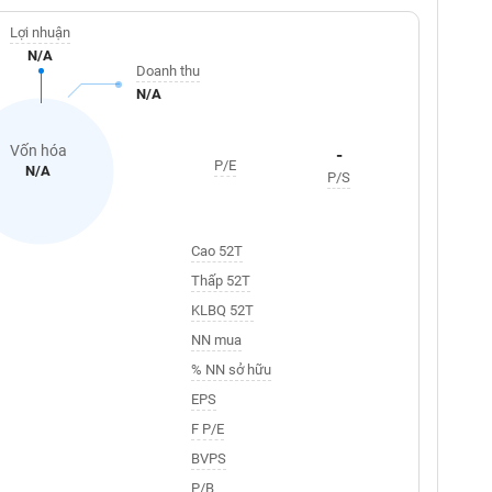
Lợi nhuận
N/A
Doanh thu
N/A
Vốn hóa
-
P/E
N/A
P/S
Cao 52T
Thấp 52T
KLBQ 52T
NN mua
% NN sở hữu
EPS
F P/E
BVPS
P/B