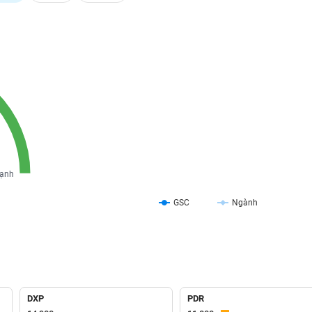
ạnh
GSC
Ngành
DXP
PDR