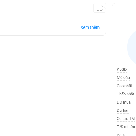
Xem thêm
KLGD
Mở cửa
Cao nhất
Thấp nhất
Dư mua
Dư bán
Cổ tức TM
T/S cổ tức
Beta