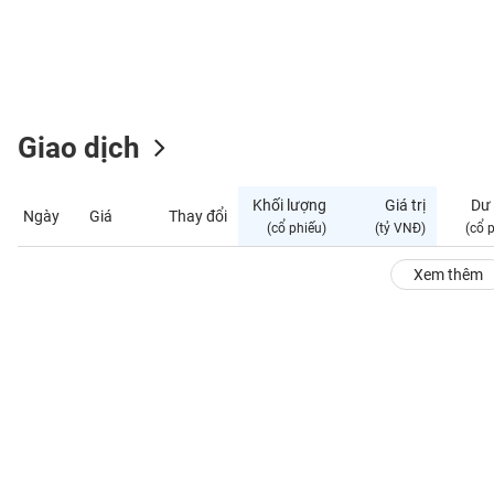
GIỚI
ĐÔNG
DƯƠNG
Giao dịch
TÀI
CHÍNH
Khối lượng
Giá trị
Dư
Ngày
Giá
Thay đổi
CÁ
(cổ phiếu)
(tỷ VNĐ)
(cổ 
NHÂN
Xem thêm
PHÂN
TÍCH
VIETSTOCKFINANCE
VĨ
MÔ