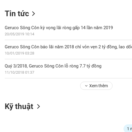
Tin tức
NGÀNH
Geruco Sông Côn kỳ vọng lãi ròng gấp 14 lần năm 2019
20/05/2019 10:14
Geruco Sông Côn báo lãi năm 2018 chỉ vỏn vẹn 2 tỷ đồng, lao d
DOANH
10/01/2019 03:28
NGHIỆP
Quý 3/2018, Geruco Sông Côn lỗ ròng 7.7 tỷ đồng
11/10/2018 01:37
CỔ
PHIẾU
Xem thêm
PHÁI
Kỹ thuật
SINH
TRÁI
1 