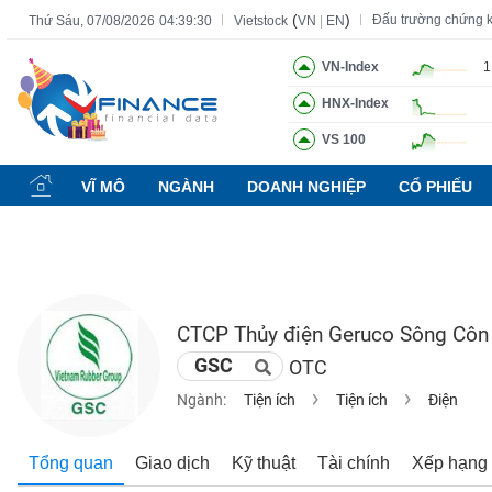
(
)
Đấu trường chứng 
Thứ Sáu, 07/08/2026
04:39:31
Vietstock
VN
|
EN
VN-Index
1
HNX-Index
Tất cả
Tính năng
Ngành
Mã chứng khoán
Lãnh đạ
VS 100
Tính
năng
VĨ MÔ
NGÀNH
DOANH NGHIỆP
CỔ PHIẾU
(-)
VIETSTOCK
CTCP Thủy điện Geruco Sông Côn
CHỨNG
GSC
OTC
KHOÁN
Ngành:
Tiện ích
Tiện ích
Điện
DOANH
Tổng quan
Giao dịch
Kỹ thuật
Tài chính
Xếp hạng
NGHIỆP