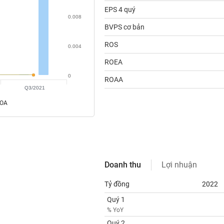
EPS 4 quý
0.008
BVPS cơ bản
ROS
0.004
ROEA
0
ROAA
Q3/2021
ROA
Doanh thu
Lợi nhuận
Tỷ đồng
2022
Quý 1
% YoY
Quý 2