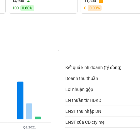
14,900
11,800
100
0.68%
0
0.00%
Kết quả kinh doanh (tỷ đồng)
Doanh thu thuần
Lợi nhuận gộp
LN thuần từ HĐKD
LNST thu nhập DN
LNST của CĐ cty mẹ
Q3/2021