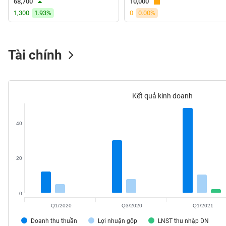
68,700
10,000
VS-
1,300
1.93%
0
0.00%
SECTOR
Tài chính
NĂNG
LƯỢNG
Kết quả kinh doanh
40
NGUYÊN
VẬT
20
LIỆU
0
Q1/2020
Q3/2020
Q1/2021
CÔNG
Doanh thu thuần
Lợi nhuận gộp
LNST thu nhập DN
NGHIỆP