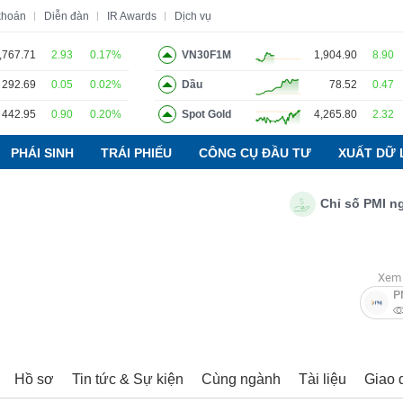
khoán
Diễn đàn
IR Awards
Dịch vụ
,767.71
2.93
0.17%
VN30F1M
1,904.90
8.90
292.69
0.05
0.02%
Dầu
78.52
0.47
o
Tin tức
Báo cáo phân tích
Thuật ngữ
Dịch vụ
442.95
0.90
0.20%
Spot Gold
4,265.80
2.32
PHÁI SINH
TRÁI PHIẾU
CÔNG CỤ ĐẦU TƯ
XUẤT DỮ 
Chỉ số PMI ngành 
Xem 
P
Hồ sơ
Tin tức & Sự kiện
Cùng ngành
Tài liệu
Giao 