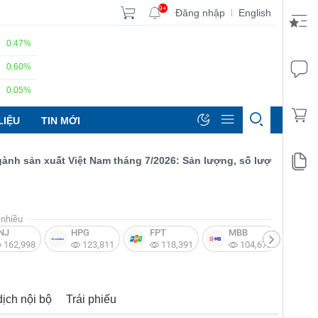
9+
Đăng nhập
English
|
0.47%
0.60%
0.05%
LIỆU
TIN MỚI
sản xuất Việt Nam tháng 7/2026: Sản lượng, số lượng đơn đặt hà
nhiều
NJ
HPG
FPT
MBB
V
162,998
123,811
118,391
104,672
dịch nội bộ
Trái phiếu