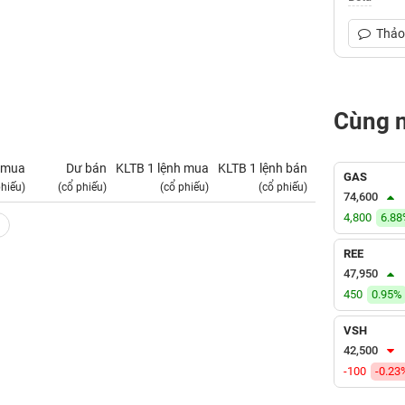
Thảo 
Cùng 
 mua
Dư bán
KLTB 1 lệnh mua
KLTB 1 lệnh bán
NN mua
GAS
phiếu)
(cổ phiếu)
(cổ phiếu)
(cổ phiếu)
(tỷ VNĐ)
74,600
4,800
6.8
REE
47,950
450
0.95%
VSH
42,500
-100
-0.23