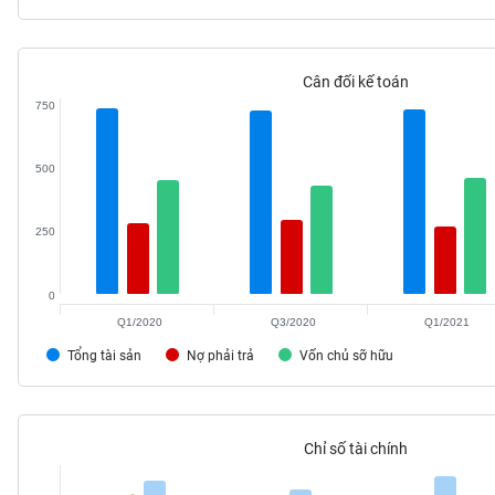
Cân đối kế toán
TIÊU
750
DÙNG
KHÔNG
500
THIẾT
YẾU
250
0
TIÊU
Q1/2020
Q3/2020
Q1/2021
DÙNG
THIẾT
Tổng tài sản
Nợ phải trả
Vốn chủ sỡ hữu
YẾU
Chỉ số tài chính
CHĂM