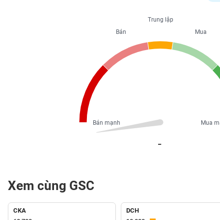
PHIẾU
Trung lập
Bán
Mua
CÔNG
CỤ
ĐẦU
TƯ
XUẤT
DỮ
Bán mạnh
Mua m
LIỆU
_
TIN
MỚI
Xem cùng GSC
Ngành
(-)
CKA
DCH