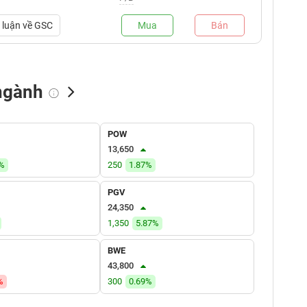
luận về
GSC
Mua
Bán
ngành
NN bán
Tự doanh mua
Tự doanh bán
POW
(tỷ VNĐ)
(tỷ VNĐ)
(tỷ VNĐ)
13,650
8%
250
1.87%
PGV
24,350
1,350
5.87%
BWE
43,800
%
300
0.69%