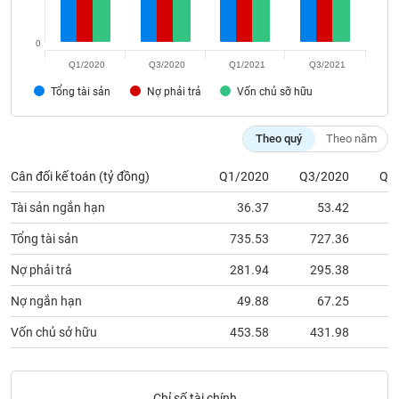
Tất cả
Cổ phiếu
Chỉ số
Chứng chỉ quỹ
Chứng q
0
Lãnh
đạo
Q1/2020
Q3/2020
Q1/2021
Q3/2021
(-)
Tổng tài sản
Nợ phải trả
Vốn chủ sỡ hữu
Tất cả
Người nội bộ
Người liên quan
Cổ đông lớn
Theo quý
Theo năm
Tin
Cân đối kế toán (tỷ đồng)
Q1/2020
Q3/2020
Q1
tức
(-)
Tài sản ngắn hạn
36.37
53.42
Tổng tài sản
735.53
727.36
7
Bài
viết
Nợ phải trả
281.94
295.38
2
của
tác
Nợ ngắn hạn
49.88
67.25
giả
(-)
Vốn chủ sở hữu
453.58
431.98
4
Báo
cáo
Chỉ số tài chính