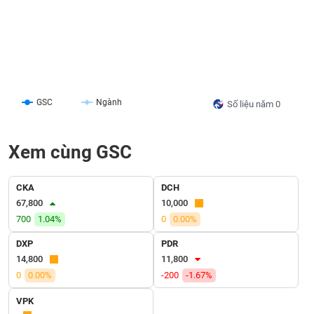
liệu
Tâm
lý
TIÊU
thị
DÙNG
trường
KHÔNG
THIẾT
GSC
Ngành
Số liệu năm 0
YẾU
Xem cùng GSC
TIÊU
CKA
DCH
DÙNG
67,800
10,000
THIẾT
700
1.04%
0
0.00%
YẾU
DXP
PDR
14,800
11,800
0
0.00%
-200
-1.67%
VPK
CHĂM