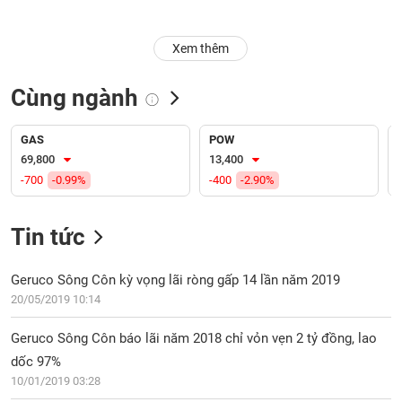
Trạng
Xem thêm
thái
NGÀNH
cổ
phiếu
Cùng ngành
Quy
DOANH
mô
GAS
POW
NGHIỆP
thị
69,800
13,400
trường
-700
-0.99%
-400
-2.90%
Niêm
CỔ
yết
Tin tức
PHIẾU
Niêm
yết
Geruco Sông Côn kỳ vọng lãi ròng gấp 14 lần năm 2019
mới
20/05/2019 10:14
PHÁI
Niêm
SINH
Geruco Sông Côn báo lãi năm 2018 chỉ vỏn vẹn 2 tỷ đồng, lao
yết
bổ
dốc 97%
sung
10/01/2019 03:28
TRÁI