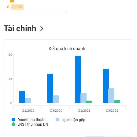
SÓC
0
0.00%
SỨC
KHỎE
Tài chính
TÀI
Kết quả kinh doanh
CHÍNH
50
25
CÔNG
NGHỆ
THÔNG
TIN
0
Q1/2020
Q3/2020
Q1/2021
Q3/2021
Doanh thu thuần
Lợi nhuận gộp
LNST thu nhập DN
DỊCH