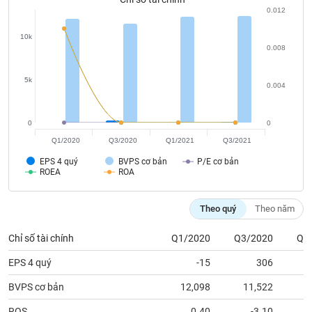
phân
0.012
tích
(-)
10k
0.008
Thuật
5k
ngữ
0.004
(-)
0
0
Dịch
Q1/2020
Q3/2020
Q1/2021
Q3/2021
vụ
(-)
EPS 4 quý
BVPS cơ bản
P/E cơ bản
ROEA
ROA
Đào
Theo quý
Theo năm
tạo
Chỉ số tài chính
Q1/2020
Q3/2020
Q1
EPS 4 quý
-15
306
Sách
BVPS cơ bản
12,098
11,522
1
tài
ROS
0.40
-3.10