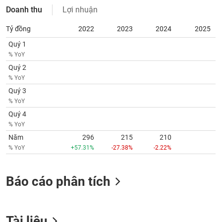
tài
Doanh thu
Lợi nhuận
chính
Tỷ đồng
2022
2023
2024
2025
Quý 1
% YoY
Quý 2
% YoY
Quý 3
% YoY
Quý 4
% YoY
Năm
296
215
210
% YoY
+57.31%
-27.38%
-2.22%
Báo cáo phân tích
Tài liệu