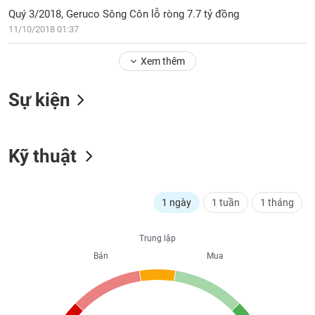
PHIẾU
Hủy
Quý 3/2018, Geruco Sông Côn lỗ ròng 7.7 tỷ đồng
niêm
11/10/2018 01:37
yết
Theo
Xem thêm
CÔNG
dõi
CỤ
đặc
ĐẦU
Sự kiện
biệt
TƯ
Không
được
Kỹ thuật
ký
XUẤT
quỹ
DỮ
LIỆU
Danh
1 ngày
1 tuần
1 tháng
mục
ETF
TIN
Trung lập
Cổ
MỚI
Bán
Mua
phiếu
chi
Ngành
tiết
(-)