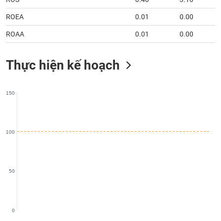
chính
ROEA
0.01
0.00
ROAA
0.01
0.00
Công
cụ
Thực hiện kế hoạch
đầu
tư
150
Truyền
100
thông
tài
chính
50
Dữ
0
liệu