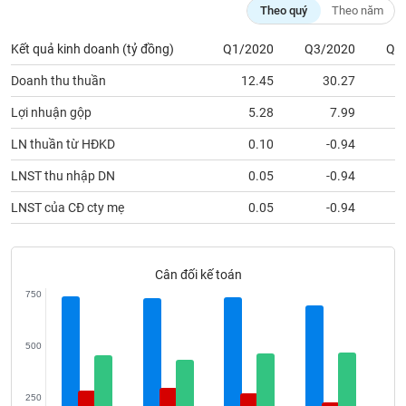
VỤ
Theo quý
Theo năm
TRUYỀN
THÔNG
Kết quả kinh doanh (tỷ đồng)
Q1/2020
Q3/2020
Q1
Doanh thu thuần
12.45
30.27
Lợi nhuận gộp
5.28
7.99
TIỆN
LN thuần từ HĐKD
0.10
-0.94
ÍCH
LNST thu nhập DN
0.05
-0.94
LNST của CĐ cty mẹ
0.05
-0.94
BẤT
ĐỘNG
Cân đối kế toán
SẢN
750
Mã
chứng
500
khoán
(-)
250