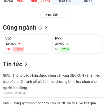
PHIẾU
03/08
76,500
-600 (-0.78%)
2,040,100
156.34
Hủy
niêm
yết
Xem thêm
Theo
CÔNG
dõi
Cùng ngành
CỤ
đặc
ĐẦU
biệt
TƯ
VJC
HVN
Không
124,800
23,900
được
-700
-0.56%
50
0.21%
ký
XUẤT
quỹ
DỮ
LIỆU
Tin tức
Danh
mục
ETF
GMD: Thông báo nhận được công văn của UBCKNN về tài liệu
TIN
báo cáo phát hành cổ phiếu theo chương trình lựa chọn cho
Cổ
MỚI
phiếu
người lao động
chi
07/08/2026 08:30
Ngành
tiết
(-)
GMD: Công ty thông báo thay cho CĐNB và NLQ về kết quả