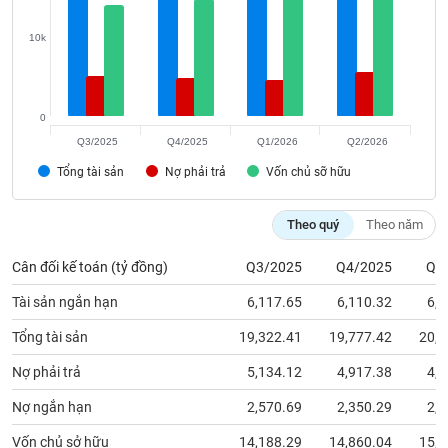
chính
10k
Công
cụ
0
đầu
Q3/2025
Q4/2025
Q1/2026
Q2/2026
tư
Tổng tài sản
Nợ phải trả
Vốn chủ sỡ hữu
Theo quý
Theo năm
Truyền
Cân đối kế toán (tỷ đồng)
Q3/2025
Q4/2025
Q1
thông
tài
Tài sản ngắn hạn
6,117.65
6,110.32
6,2
chính
Tổng tài sản
19,322.41
19,777.42
20,1
Nợ phải trả
5,134.12
4,917.38
4,6
Nợ ngắn hạn
2,570.69
2,350.29
2,0
Dữ
liệu
Vốn chủ sở hữu
14,188.29
14,860.04
15,5