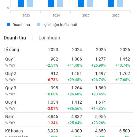
0
2023
2024
2025
2026
Doanh thu
Lợi nhuận trước thuế
Doanh thu
Lợi nhuận
Tỷ đồng
2023
2024
2025
2026
Quý 1
902
1,006
1,277
1,452
% YoY
+2.51%
+11.48%
+26.99%
+13.74%
Quý 2
912
1,181
1,497
1,762
% YoY
-6.73%
+29.48%
+26.74%
+17.68%
Quý 3
998
1,264
1,560
% YoY
+0.60%
+26.68%
+23.45%
Quý 4
1,034
1,412
1,614
% YoY
-3.01%
+36.56%
+14.35%
Năm
3,846
4,832
5,956
% YoY
-1.34%
+25.64%
+23.26%
Kế hoạch
3,920
4,000
4,850
6,500