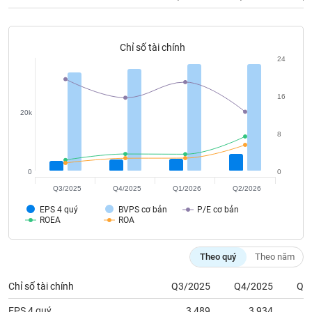
tài
chính
Chỉ số tài chính
24
16
20k
8
0
0
Q3/2025
Q4/2025
Q1/2026
Q2/2026
EPS 4 quý
BVPS cơ bản
P/E cơ bản
ROEA
ROA
Theo quý
Theo năm
Chỉ số tài chính
Q3/2025
Q4/2025
Q1
EPS 4 quý
3,489
3,934