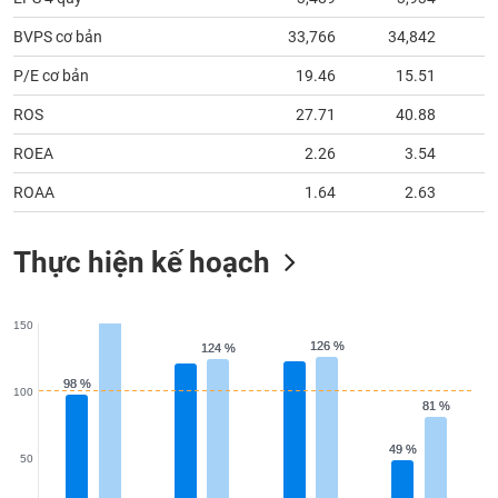
BVPS cơ bản
33,766
34,842
3
P/E cơ bản
19.46
15.51
ROS
27.71
40.88
ROEA
2.26
3.54
ROAA
1.64
2.63
Thực hiện kế hoạch
150
126 %
126 %
124 %
124 %
98 %
98 %
100
81 %
81 %
49 %
49 %
50