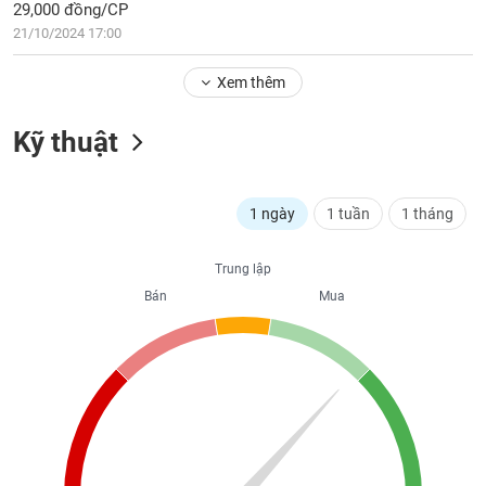
29,000 đồng/CP
liệu
21/10/2024 17:00
Tâm
Xem thêm
lý
TIÊU
thị
DÙNG
trường
Kỹ thuật
KHÔNG
THIẾT
YẾU
1 ngày
1 tuần
1 tháng
Trung lập
TIÊU
Bán
Mua
DÙNG
THIẾT
YẾU
CHĂM