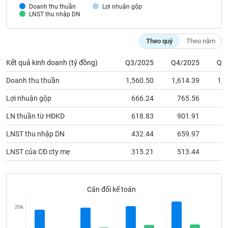
phân
Doanh thu thuần
Lợi nhuận gộp
tích
LNST thu nhập DN
(-)
Theo quý
Theo năm
Thuật
ngữ
Kết quả kinh doanh (tỷ đồng)
Q3/2025
Q4/2025
Q1
(-)
Doanh thu thuần
1,560.50
1,614.39
1,4
Lợi nhuận gộp
666.24
765.56
6
Dịch
vụ
LN thuần từ HĐKD
618.83
901.91
7
(-)
LNST thu nhập DN
432.44
659.97
6
Đào
LNST của CĐ cty mẹ
315.21
513.44
5
tạo
Cân đối kế toán
20k
Sách
tài