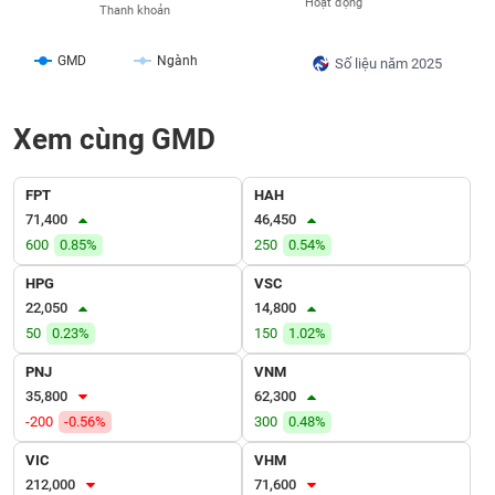
Hoạt động
VỤ
Thanh khoản
TRUYỀN
THÔNG
GMD
Ngành
Số liệu năm 2025
Xem cùng GMD
TIỆN
ÍCH
FPT
HAH
71,400
46,450
600
0.85%
250
0.54%
HPG
VSC
BẤT
22,050
14,800
ĐỘNG
50
0.23%
150
1.02%
SẢN
PNJ
VNM
35,800
62,300
Mã
chứng
-200
-0.56%
300
0.48%
khoán
(-)
VIC
VHM
212,000
71,600