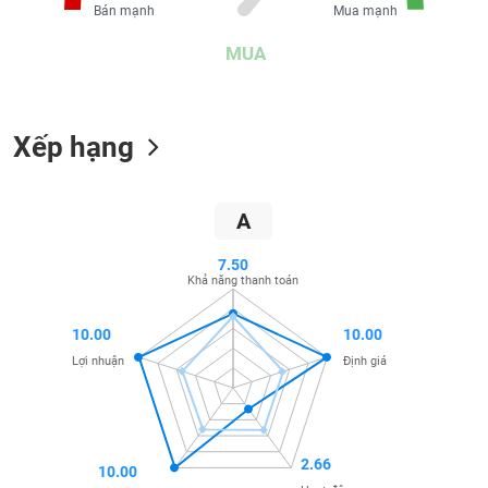
SÓC
Bán mạnh
Mua mạnh
SỨC
MUA
KHỎE
Xếp hạng
TÀI
CHÍNH
A
7.50
Khả năng thanh toán
CÔNG
NGHỆ
10.00
10.00
THÔNG
TIN
Lợi nhuận
Định giá
2.66
10.00
DỊCH