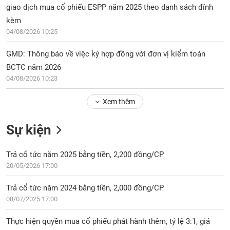
Tổng
VS-
giao dịch mua cổ phiếu ESPP năm 2025 theo danh sách đính
quan
SECTOR
kèm
Giao
04/08/2026 10:25
dịch
GMD: Thông báo về việc ký hợp đồng với đơn vị kiểm toán
Tài
chính
BCTC năm 2026
NĂNG
04/08/2026 10:23
Phân
LƯỢNG
tích
Xem thêm
kỹ
thuật
Sự kiện
Hồ
NGUYÊN
sơ
VẬT
doanh
Trả cổ tức năm 2025 bằng tiền, 2,200 đồng/CP
LIỆU
nghiệp
20/05/2026 17:00
Tin
Trả cổ tức năm 2024 bằng tiền, 2,000 đồng/CP
tức
08/07/2025 17:00
sự
CÔNG
kiện
NGHIỆP
Thực hiện quyền mua cổ phiếu phát hành thêm, tỷ lệ 3:1, giá
Tài