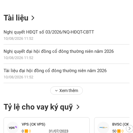
Tài liệu
Nghị quyết HĐQT số 03/2026/NQ-HĐQT-CBTT
10/08/2026 11:52
Nghị quyết đại hội đồng cổ đông thường niên năm 2026
10/08/2026 11:52
Tài liệu đại hội đồng cổ đông thường niên năm 2026
10/08/2026 11:52
Xem thêm
Tỷ lệ cho vay ký quỹ
VPS (CK VPS)
BVSC (CK Bả
0
0
31/07/2023
50
0