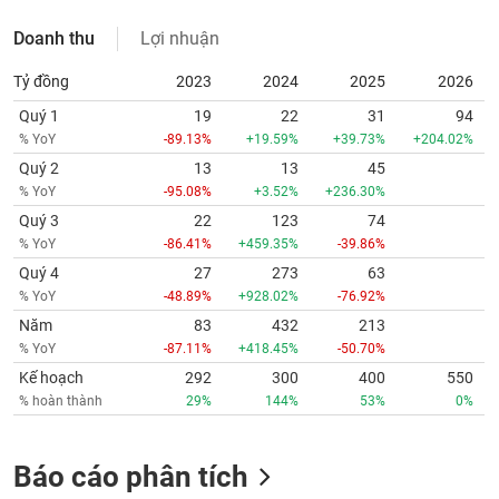
Doanh thu
Lợi nhuận
Tỷ đồng
2023
2024
2025
2026
Quý 1
19
22
31
94
% YoY
-89.13%
+19.59%
+39.73%
+204.02%
Quý 2
13
13
45
% YoY
-95.08%
+3.52%
+236.30%
Quý 3
22
123
74
% YoY
-86.41%
+459.35%
-39.86%
Quý 4
27
273
63
% YoY
-48.89%
+928.02%
-76.92%
Năm
83
432
213
% YoY
-87.11%
+418.45%
-50.70%
Kế hoạch
292
300
400
550
% hoàn thành
29%
144%
53%
0%
Báo cáo phân tích