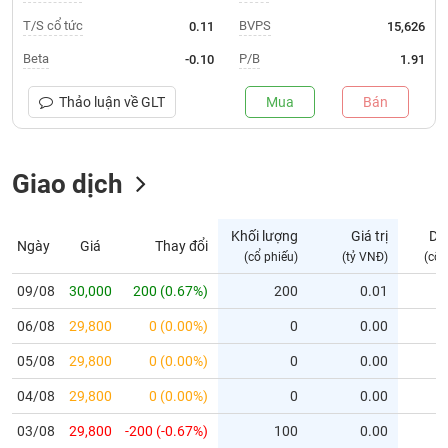
T/S cổ tức
BVPS
0.11
15,626
Trạng
thái
Beta
P/B
-0.10
1.91
NGÀNH
cổ
phiếu
Thảo luận về
GLT
Mua
Bán
Quy
DOANH
mô
NGHIỆP
Giao dịch
thị
trường
Niêm
Khối lượng
Giá trị
Dư
Ngày
Giá
Thay đổi
CỔ
yết
(cổ phiếu)
(tỷ VNĐ)
(cổ 
PHIẾU
Niêm
09/08
30,000
200 (0.67%)
200
0.01
yết
mới
06/08
29,800
0 (0.00%)
0
0.00
PHÁI
Niêm
SINH
05/08
29,800
0 (0.00%)
0
0.00
yết
04/08
29,800
0 (0.00%)
0
0.00
bổ
sung
TRÁI
03/08
29,800
-200 (-0.67%)
100
0.00