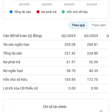
chính
Q2/2025
Q3/2025
Q4/2025
Q1/2026
Tổng tài sản
Nợ phải trả
Vốn chủ sỡ hữu
Công
Theo quý
Theo năm
cụ
đầu
Cân đối kế toán (tỷ đồng)
Q2/2025
Q3/2025
Q4
tư
Tài sản ngắn hạn
205.08
200.81
2
Tổng tài sản
227.42
224.80
2
Nợ phải trả
61.57
52.09
Truyền
thông
Nợ ngắn hạn
58.70
49.35
tài
chính
Vốn chủ sở hữu
165.85
172.70
1
Lợi ích của CĐ thiểu số
0.00
0.00
Dữ
Chỉ số tài chính
liệu
18