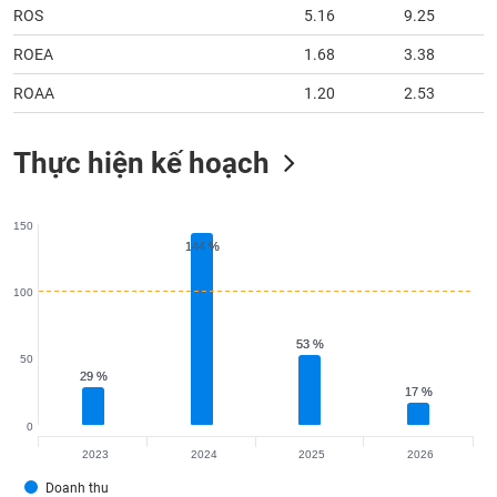
ROS
5.16
9.25
ROEA
1.68
3.38
ROAA
1.20
2.53
Thực hiện kế hoạch
150
144 %
144 %
100
53 %
53 %
50
29 %
29 %
17 %
17 %
0
2023
2024
2025
2026
Doanh thu