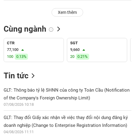
PHIẾU
Hủy
niêm
Xem thêm
yết
Theo
Cùng ngành
CÔNG
dõi
CỤ
đặc
ĐẦU
biệt
CTR
SGT
TƯ
77,100
9,660
Không
100
0.13%
20
0.21%
được
ký
XUẤT
quỹ
DỮ
Tin tức
LIỆU
Danh
mục
GLT: Thông báo tỷ lệ SHNN của công ty Toàn Cầu (Notification
ETF
of the Company's Foreign Ownership Limit)
TIN
07/08/2026 10:18
Cổ
MỚI
phiếu
GLT: Thay đổi Giấy xác nhận về việc thay đổi nội dung đăng ký
chi
Ngành
tiết
doanh nghiệp (Change to Enterprise Registration Information)
(-)
04/08/2026 11:11