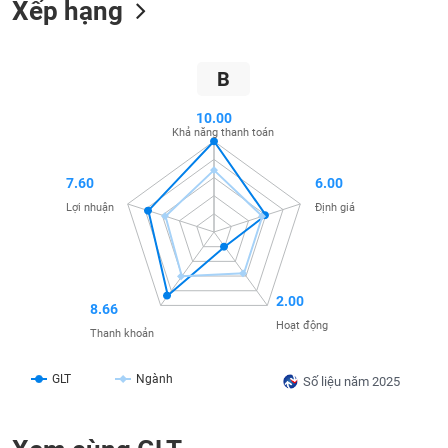
Xếp hạng
SÓC
SỨC
KHỎE
B
10.00
Khả năng thanh toán
TÀI
CHÍNH
7.60
6.00
Lợi nhuận
Định giá
CÔNG
NGHỆ
2.00
8.66
THÔNG
Hoạt động
TIN
Thanh khoản
GLT
Ngành
Số liệu năm 2025
DỊCH