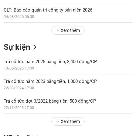
Tổng
VS-
quan
SECTOR
GLT: Báo cáo quản trị công ty bán niên 2026
Giao
04/08/2026 06:08
dịch
Xem thêm
Tài
chính
NĂNG
Sự kiện
Phân
LƯỢNG
tích
Trả cổ tức năm 2025 bằng tiền, 3,400 đồng/CP
kỹ
thuật
10/05/2026 17:00
Hồ
NGUYÊN
Trả cổ tức năm 2023 bằng tiền, 1,000 đồng/CP
sơ
VẬT
22/08/2024 17:00
doanh
LIỆU
nghiệp
Trả cổ tức đợt 3/2022 bằng tiền, 500 đồng/CP
Tin
22/11/2023 17:00
tức
sự
Xem thêm
CÔNG
kiện
NGHIỆP
Tài