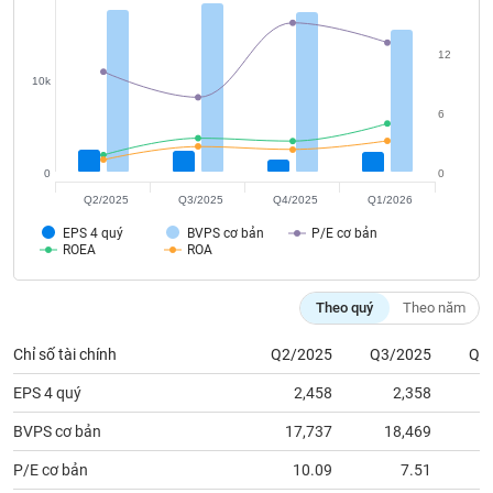
tài
chính
12
10k
6
0
0
Q2/2025
Q3/2025
Q4/2025
Q1/2026
EPS 4 quý
BVPS cơ bản
P/E cơ bản
ROEA
ROA
Theo quý
Theo năm
Chỉ số tài chính
Q2/2025
Q3/2025
Q4
EPS 4 quý
2,458
2,358
BVPS cơ bản
17,737
18,469
1
P/E cơ bản
10.09
7.51