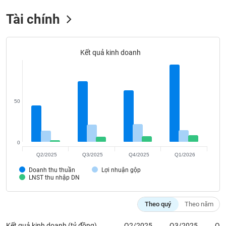
Tất cả
Cổ phiếu
Chỉ số
Chứng chỉ quỹ
Chứng q
Tài chính
Lãnh
đạo
(-)
Kết quả kinh doanh
Tất cả
Người nội bộ
Người liên quan
Cổ đông lớn
Tin
tức
50
(-)
Bài
0
viết
Q2/2025
Q3/2025
Q4/2025
Q1/2026
của
tác
Doanh thu thuần
Lợi nhuận gộp
giả
LNST thu nhập DN
(-)
Theo quý
Theo năm
Báo
cáo
Kết quả kinh doanh (tỷ đồng)
Q2/2025
Q3/2025
Q4