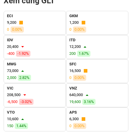
Xem cùng GLT
VỤ
TRUYỀN
THÔNG
ECI
GKM
9,200
1,200
0
0.00%
0
0.00%
IDV
ITD
TIỆN
20,400
12,200
ÍCH
-400
-1.92%
200
1.67%
MWG
SFC
73,000
16,500
2,000
2.82%
0
0.00%
BẤT
ĐỘNG
VIC
VNZ
SẢN
208,500
640,000
-6,500
-3.02%
19,600
3.16%
Mã
VTO
APS
chứng
10,600
6,300
khoán
(-)
150
1.44%
0
0.00%