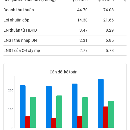
phân
tích
Doanh thu thuần
44.70
74.08
(-)
Lợi nhuận gộp
14.30
21.66
Thuật
LN thuần từ HĐKD
3.47
8.29
ngữ
(-)
LNST thu nhập DN
2.31
6.85
LNST của CĐ cty mẹ
2.77
5.73
Dịch
vụ
(-)
Cân đối kế toán
Đào
200
tạo
100
Sách
tài
0