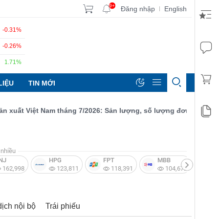
9+
Đăng nhập
English
|
-0.31%
-0.26%
1.71%
LIỆU
TIN MỚI
ất Việt Nam tháng 7/2026: Sản lượng, số lượng đơn đặt hàng mới 
nhiều
NJ
HPG
FPT
MBB
V
162,998
123,811
118,391
104,672
dịch nội bộ
Trái phiếu