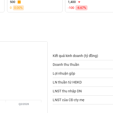
500
1,400
0
0.00%
-100
-6.67%
Kết quả kinh doanh (tỷ đồng)
Doanh thu thuần
Lợi nhuận gộp
LN thuần từ HĐKD
LNST thu nhập DN
LNST của CĐ cty mẹ
Q2/2026