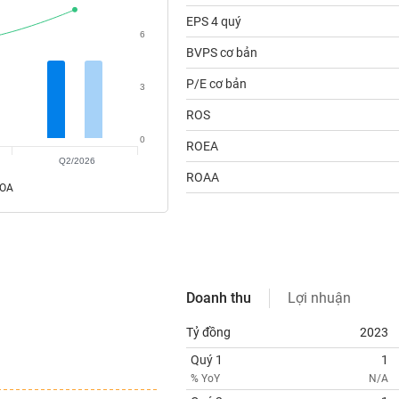
EPS 4 quý
6
BVPS cơ bản
P/E cơ bản
3
ROS
0
ROEA
Q2/2026
ROAA
ROA
Doanh thu
Lợi nhuận
Tỷ đồng
2023
Quý 1
1
% YoY
N/A