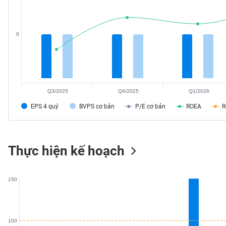
SÓC
SỨC
KHỎE
0
TÀI
CHÍNH
Q3/2025
Q4/2025
Q1/2026
EPS 4 quý
BVPS cơ bản
P/E cơ bản
ROEA
CÔNG
Thực hiện kế hoạch
NGHỆ
THÔNG
TIN
150
100
DỊCH