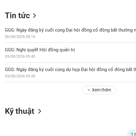
Tin tức
NGÀNH
GGG: Ngày đăng ký cuối cùng Đại hội đồng cổ đông bất thường n
06/08/2026 08:16
DOANH
GGG: Nghị quyết Hội đồng quản trị
NGHIỆP
03/08/2026 09:40
GGG: Ngày đăng ký cuối cùng dự họp Đại hội đồng cổ đông bất
03/08/2026 09:39
CỔ
PHIẾU
Xem thêm
PHÁI
Kỹ thuật
SINH
TRÁI
1 