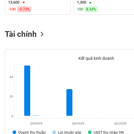
13,600
1,300
VS-
-100
-0.73%
100
8.33%
SECTOR
Tài chính
NĂNG
LƯỢNG
Kết quả kinh doanh
40
NGUYÊN
VẬT
LIỆU
20
0
Q3/2025
Q4/2025
Q1/2026
CÔNG
NGHIỆP
Doanh thu thuần
Lợi nhuận gộp
LNST thu nhập DN