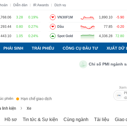
khoán
Diễn đàn
IR Awards
Dịch vụ
,768.06
3.28
0.19%
VN30F1M
1,890.10
-5.90
293.44
0.80
0.27%
Dầu
77.85
-0.20
o
Tin tức
Báo cáo phân tích
Thuật ngữ
Dịch vụ
443.10
1.05
0.24%
Spot Gold
4,336.28
72.80
PHÁI SINH
TRÁI PHIẾU
CÔNG CỤ ĐẦU TƯ
XUẤT DỮ 
Chỉ số PMI ngành sản xu
Xem 
P
húc phiên
Hạn chế giao dịch
 linh kiện
Xe
Hồ sơ
Tin tức & Sự kiện
Cùng ngành
Tài liệu
Giao 