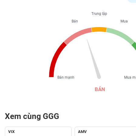
PHIẾU
Trung lập
Bán
Mua
CÔNG
CỤ
ĐẦU
TƯ
XUẤT
DỮ
Bán mạnh
Mua m
LIỆU
BÁN
TIN
MỚI
Xem cùng GGG
Ngành
(-)
VIX
AMV