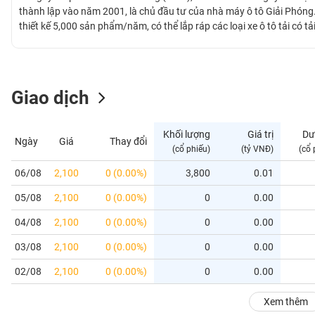
GIỚI
thành lập vào năm 2001, là chủ đầu tư của nhà máy ô tô Giải Phóng
thiết kế 5,000 sản phẩm/năm, có thể lắp ráp các loại xe ô tô tải có tả
ĐÔNG
DƯƠNG
Giao dịch
TÀI
CHÍNH
Khối lượng
Giá trị
Dư
Ngày
Giá
Thay đổi
CÁ
(cổ phiếu)
(tỷ VNĐ)
(cổ 
NHÂN
06/08
2,100
0 (0.00%)
3,800
0.01
05/08
2,100
0 (0.00%)
0
0.00
PHÂN
TÍCH
04/08
2,100
0 (0.00%)
0
0.00
VIETSTOCKFINANCE
03/08
2,100
0 (0.00%)
0
0.00
02/08
2,100
0 (0.00%)
0
0.00
VĨ
Xem thêm
MÔ