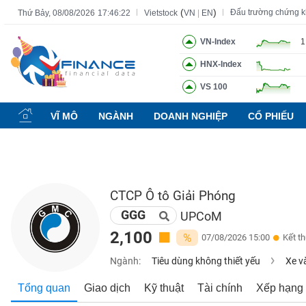
(
)
Đấu trường chứng 
Thứ Bảy, 08/08/2026
17:46:23
Vietstock
VN
|
EN
VN-Index
1
HNX-Index
Tất cả
Tính năng
Ngành
Mã chứng khoán
Lãnh đạ
VS 100
Tính
năng
VĨ MÔ
NGÀNH
DOANH NGHIỆP
CỔ PHIẾU
(-)
VIETSTOCK
CTCP Ô tô Giải Phóng
GGG
CHỨNG
UPCoM
KHOÁN
2,100
%
07/08/2026 15:00
Kết t
Ngành:
Tiêu dùng không thiết yếu
Xe và
DOANH
Tổng quan
Giao dịch
Kỹ thuật
Tài chính
Xếp hạng
NGHIỆP