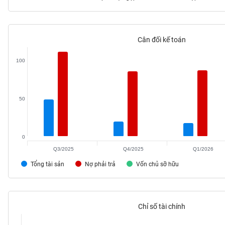
Cân đối kế toán
TIÊU
DÙNG
100
KHÔNG
THIẾT
YẾU
50
0
TIÊU
DÙNG
Q3/2025
Q4/2025
Q1/2026
THIẾT
Tổng tài sản
Nợ phải trả
Vốn chủ sỡ hữu
YẾU
Chỉ số tài chính
CHĂM