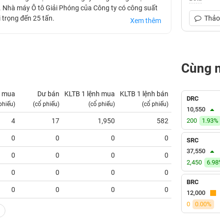
. Nhà máy Ô tô Giải Phóng của Công ty có công suất
i trọng đến 25 tấn.
Thảo 
Xem thêm
Cùng 
 mua
Dư bán
KLTB 1 lệnh mua
KLTB 1 lệnh bán
NN mua
DRC
phiếu)
(cổ phiếu)
(cổ phiếu)
(cổ phiếu)
(tỷ VNĐ)
10,550
4
17
1,950
582
200
0.00
1.93%
0
0
0
0
0.00
SRC
37,550
0
0
0
0
0.00
2,450
6.9
0
0
0
0
0.00
BRC
0
0
0
0
0.00
12,000
0
0.00%