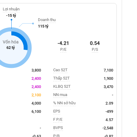
Lợi nhuận
-15 tỷ
Doanh thu
115 tỷ
Vốn hóa
-4.21
0.54
62 tỷ
P/E
P/S
Cao 52T
3,800
7,100
Thấp 52T
2,400
1,900
KLBQ 52T
2,400
3,470
NN mua
2,100
-
% NN sở hữu
4,000
2.09
EPS
6,100
-499
F P/E
4.57
BVPS
-
-2,548
P/B
-0.63
-0.82