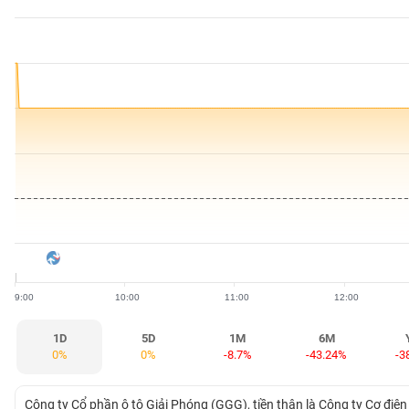
BẤT
ĐỘNG
SẢN
TÀI
CHÍNH
HÀNG
HÓA
9:00
10:00
11:00
12:00
KINH
TẾ
1D
5D
1M
6M
0%
0%
-8.7%
-43.24%
-3
THẾ
Công ty Cổ phần ô tô Giải Phóng (GGG), tiền thân là Công ty Cơ đ