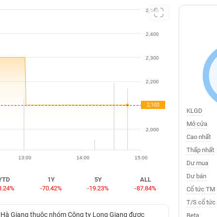
2,500
2,400
2,300
2,200
2,100
2,100
2,100
KLGD
Mở cửa
2,000
Cao nhất
Thấp nhất
13:00
14:00
15:00
Dư mua
Dư bán
YTD
1Y
5Y
ALL
8.24%
-70.42%
-19.23%
-87.84%
Cổ tức TM
T/S cổ tức
iện Hà Giang thuộc nhóm Công ty Long Giang được
Beta