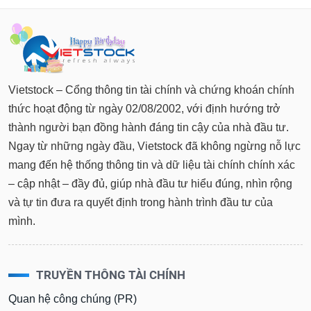
Tất cả
Cổ phiếu
Chỉ số
Chứng chỉ quỹ
Chứng q
Lãnh
đạo
(-)
Vietstock – Cổng thông tin tài chính và chứng khoán chính
Tất cả
Người nội bộ
Người liên quan
Cổ đông lớn
thức hoạt động từ ngày 02/08/2002, với định hướng trở
thành người bạn đồng hành đáng tin cậy của nhà đầu tư.
Tin
tức
Ngay từ những ngày đầu, Vietstock đã không ngừng nỗ lực
(-)
mang đến hệ thống thông tin và dữ liệu tài chính chính xác
– cập nhật – đầy đủ, giúp nhà đầu tư hiểu đúng, nhìn rộng
Bài
và tự tin đưa ra quyết định trong hành trình đầu tư của
viết
của
mình.
tác
giả
(-)
TRUYỀN THÔNG TÀI CHÍNH
Báo
Quan hệ công chúng (PR)
cáo