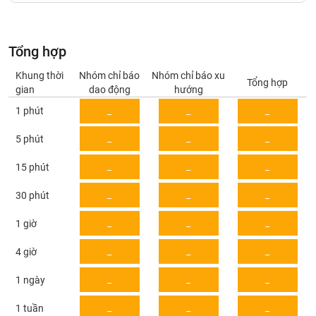
Giá
tích
Đặt
Biểu
lệnh
đồ
ĐÔNG
Tổng hợp
Nước
tài
DƯƠNG
ngoài
chính
Khung thời
Nhóm chỉ báo
Nhóm chỉ báo xu
Tổng hợp
gian
dao động
hướng
Tự
1 phút
_
_
_
TÀI
doanh
CHÍNH
Ảnh
_
_
_
5 phút
CÁ
hưởng
NHÂN
chỉ
_
_
_
15 phút
số
_
_
_
30 phút
Biến
PHÂN
động
TÍCH
_
_
_
1 giờ
cổ
VIETSTOCKFINANCE
phiếu
_
_
_
4 giờ
Giao
_
_
_
1 ngày
dịch
VĨ
nội
_
_
_
1 tuần
MÔ
bộ