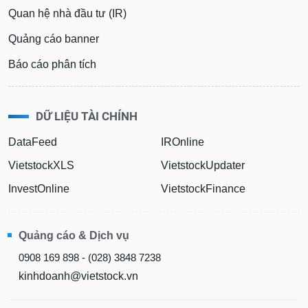
phân
Quan hệ nhà đầu tư (IR)
tích
(-)
Quảng cáo banner
Báo cáo phân tích
Thuật
ngữ
(-)
DỮ LIỆU TÀI CHÍNH
Dịch
DataFeed
IROnline
vụ
(-)
VietstockXLS
VietstockUpdater
InvestOnline
VietstockFinance
Đào
tạo
Quảng cáo & Dịch vụ
0908 169 898 - (028) 3848 7238
kinhdoanh@vietstock.vn
Sách
tài