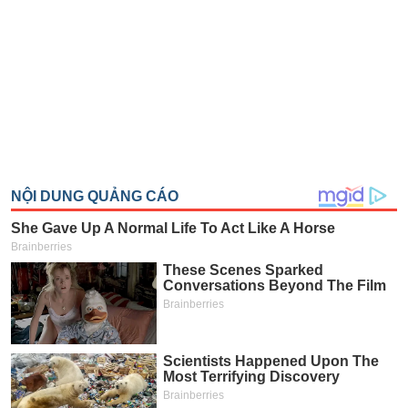
SÓC
SỨC
KHỎE
TÀI
CHÍNH
CÔNG
NGHỆ
THÔNG
TIN
DỊCH