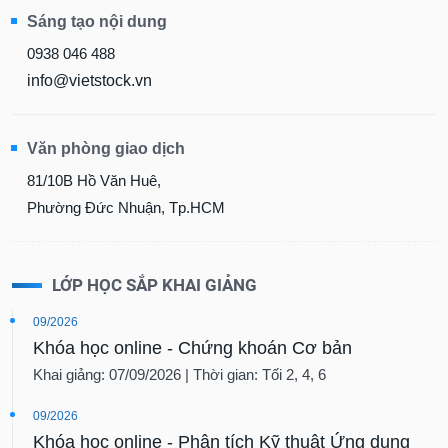
chính
Sáng tạo nội dung
0938 046 488
info@vietstock.vn
Công
cụ
đầu
Văn phòng giao dịch
tư
81/10B Hồ Văn Huê,
Phường Đức Nhuận, Tp.HCM
Truyền
thông
LỚP HỌC SẮP KHAI GIẢNG
tài
chính
09/2026
Khóa học online - Chứng khoán Cơ bản
Khai giảng: 07/09/2026 | Thời gian: Tối 2, 4, 6
Dữ
09/2026
liệu
Khóa học online - Phân tích Kỹ thuật Ứng dụng