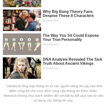
VỤ
TRUYỀN
THÔNG
TIỆN
ÍCH
BẤT
ĐỘNG
SẢN
* Vietstock tổng hợp thông tin từ các nguồn đáng tin cậy vào thời
Mã
chứng
điểm công bố cho mục đích cung cấp thông tin tham khảo.
khoán
Vietstock không chịu trách nhiệm đối với bất kỳ kết quả nào từ việc
(-)
sử dụng các thông tin này.