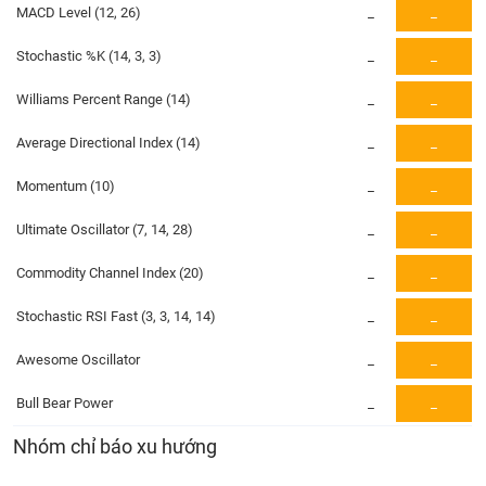
PHIẾU
Hủy
MACD Level (12, 26)
_
_
niêm
yết
Stochastic %K (14, 3, 3)
_
_
Theo
CÔNG
Williams Percent Range (14)
_
_
dõi
CỤ
đặc
ĐẦU
Average Directional Index (14)
_
_
biệt
TƯ
Momentum (10)
_
_
Không
được
Ultimate Oscillator (7, 14, 28)
_
_
ký
XUẤT
quỹ
DỮ
Commodity Channel Index (20)
_
_
LIỆU
Danh
mục
Stochastic RSI Fast (3, 3, 14, 14)
_
_
ETF
Awesome Oscillator
_
_
TIN
Cổ
MỚI
phiếu
Bull Bear Power
_
_
chi
Ngành
Nhóm chỉ báo xu hướng
tiết
(-)