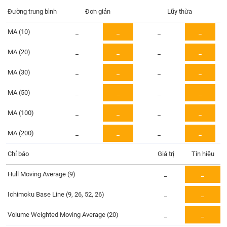
Tổng
VS-
quan
Đường trung bình
Đơn giản
Lũy thừa
SECTOR
Giao
MA (10)
_
_
_
_
dịch
MA (20)
_
_
_
_
Tài
chính
MA (30)
_
_
_
_
NĂNG
Phân
LƯỢNG
tích
MA (50)
_
_
_
_
kỹ
MA (100)
thuật
_
_
_
_
Hồ
MA (200)
_
_
_
_
NGUYÊN
sơ
VẬT
doanh
Chỉ báo
Giá trị
Tín hiệu
LIỆU
nghiệp
Hull Moving Average (9)
_
_
Tin
tức
Ichimoku Base Line (9, 26, 52, 26)
_
_
sự
CÔNG
kiện
Volume Weighted Moving Average (20)
_
_
NGHIỆP
Tài