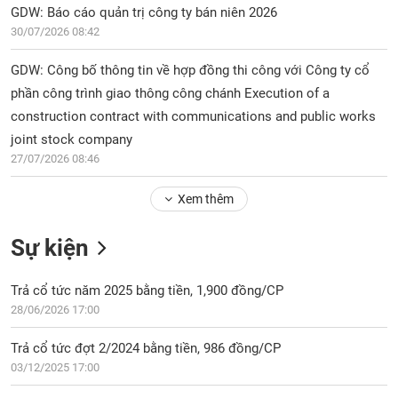
Tổng
VS-
GDW: Báo cáo quản trị công ty bán niên 2026
quan
SECTOR
30/07/2026 08:42
Giao
dịch
GDW: Công bố thông tin về hợp đồng thi công với Công ty cổ
phần công trình giao thông công chánh Execution of a
Tài
chính
construction contract with communications and public works
NĂNG
joint stock company
Phân
LƯỢNG
27/07/2026 08:46
tích
kỹ
thuật
Xem thêm
Hồ
NGUYÊN
Sự kiện
sơ
VẬT
doanh
LIỆU
nghiệp
Trả cổ tức năm 2025 bằng tiền, 1,900 đồng/CP
28/06/2026 17:00
Tin
tức
Trả cổ tức đợt 2/2024 bằng tiền, 986 đồng/CP
sự
CÔNG
kiện
03/12/2025 17:00
NGHIỆP
Tài