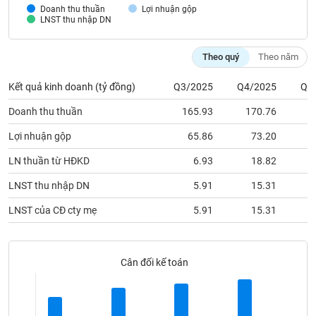
phân
Doanh thu thuần
Lợi nhuận gộp
tích
LNST thu nhập DN
(-)
Theo quý
Theo năm
Thuật
ngữ
Kết quả kinh doanh (tỷ đồng)
Q3/2025
Q4/2025
Q1
(-)
Doanh thu thuần
165.93
170.76
1
Lợi nhuận gộp
65.86
73.20
Dịch
vụ
LN thuần từ HĐKD
6.93
18.82
(-)
LNST thu nhập DN
5.91
15.31
Đào
LNST của CĐ cty mẹ
5.91
15.31
tạo
Cân đối kế toán
Sách
tài