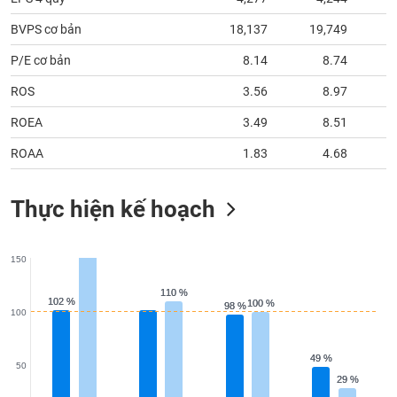
BVPS cơ bản
18,137
19,749
1
P/E cơ bản
8.14
8.74
ROS
3.56
8.97
ROEA
3.49
8.51
ROAA
1.83
4.68
Thực hiện kế hoạch
150
110 %
110 %
102 %
102 %
100 %
100 %
98 %
98 %
100
49 %
49 %
50
29 %
29 %