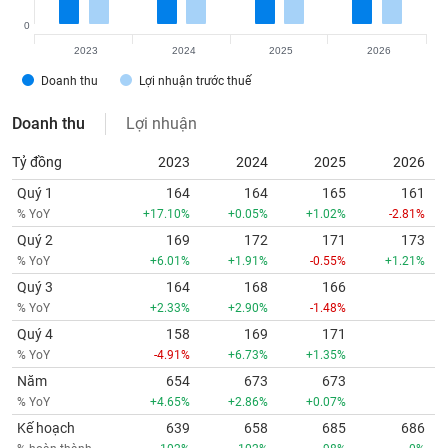
0
2023
2024
2025
2026
Doanh thu
Lợi nhuận trước thuế
Doanh thu
Lợi nhuận
Tỷ đồng
2023
2024
2025
2026
Quý 1
164
164
165
161
% YoY
+17.10%
+0.05%
+1.02%
-2.81%
Quý 2
169
172
171
173
% YoY
+6.01%
+1.91%
-0.55%
+1.21%
Quý 3
164
168
166
% YoY
+2.33%
+2.90%
-1.48%
Quý 4
158
169
171
% YoY
-4.91%
+6.73%
+1.35%
Năm
654
673
673
% YoY
+4.65%
+2.86%
+0.07%
Kế hoạch
639
658
685
686