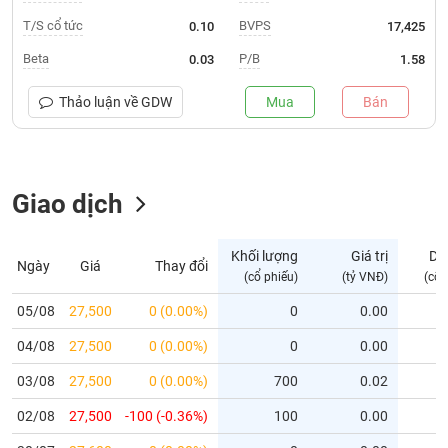
T/S cổ tức
BVPS
0.10
17,425
Trạng
thái
Beta
P/B
0.03
1.58
NGÀNH
cổ
phiếu
Thảo luận về
GDW
Mua
Bán
Quy
DOANH
mô
NGHIỆP
thị
Giao dịch
trường
Niêm
CỔ
yết
Khối lượng
Giá trị
Dư
Ngày
Giá
Thay đổi
PHIẾU
(cổ phiếu)
(tỷ VNĐ)
(cổ 
Niêm
yết
05/08
27,500
0 (0.00%)
0
0.00
mới
PHÁI
04/08
27,500
0 (0.00%)
0
0.00
Niêm
SINH
yết
03/08
27,500
0 (0.00%)
700
0.02
bổ
02/08
27,500
-100 (-0.36%)
100
0.00
sung
TRÁI