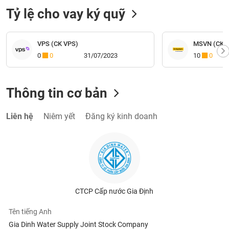
Tỷ lệ cho vay ký quỹ
VPS (CK VPS)
MSVN (CK M
0
0
31/07/2023
10
0
Thông tin cơ bản
Liên hệ
Niêm yết
Đăng ký kinh doanh
CTCP Cấp nước Gia Định
Tên tiếng Anh
Gia Dinh Water Supply Joint Stock Company