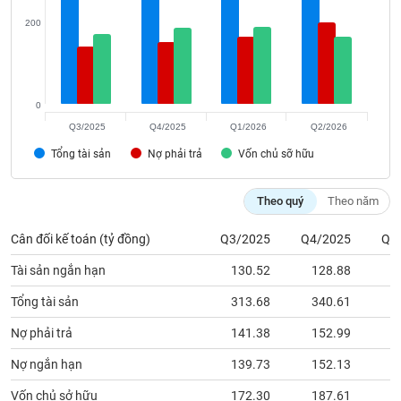
chính
200
Công
cụ
0
đầu
Q3/2025
Q4/2025
Q1/2026
Q2/2026
tư
Tổng tài sản
Nợ phải trả
Vốn chủ sỡ hữu
Theo quý
Theo năm
Truyền
Cân đối kế toán (tỷ đồng)
Q3/2025
Q4/2025
Q1
thông
tài
Tài sản ngắn hạn
130.52
128.88
1
chính
Tổng tài sản
313.68
340.61
3
Nợ phải trả
141.38
152.99
1
Nợ ngắn hạn
139.73
152.13
1
Dữ
liệu
Vốn chủ sở hữu
172.30
187.61
1