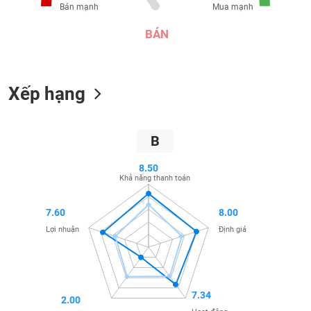
SÓC
Bán mạnh
Mua mạnh
SỨC
BÁN
KHỎE
Xếp hạng
TÀI
CHÍNH
B
8.50
Khả năng thanh toán
CÔNG
NGHỆ
7.60
8.00
THÔNG
Lợi nhuận
Định giá
TIN
7.34
2.00
DỊCH