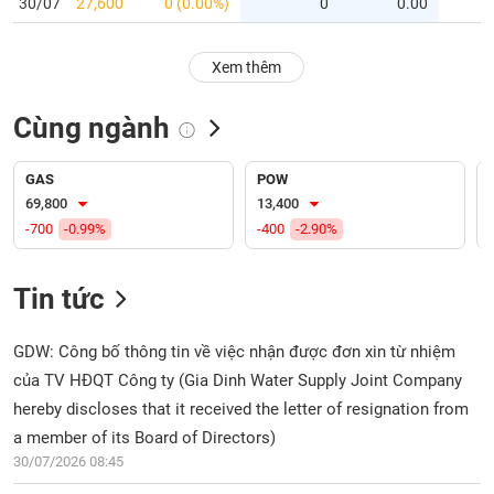
PHIẾU
30/07
27,600
0 (0.00%)
0
0.00
Hủy
niêm
yết
Xem thêm
Theo
CÔNG
dõi
Cùng ngành
CỤ
đặc
ĐẦU
biệt
TƯ
GAS
POW
Không
69,800
13,400
được
-700
-0.99%
-400
-2.90%
ký
XUẤT
quỹ
DỮ
LIỆU
Tin tức
Danh
mục
ETF
GDW: Công bố thông tin về việc nhận được đơn xin từ nhiệm
TIN
của TV HĐQT Công ty (Gia Dinh Water Supply Joint Company
Cổ
MỚI
phiếu
hereby discloses that it received the letter of resignation from
chi
a member of its Board of Directors)
Ngành
tiết
(-)
30/07/2026 08:45