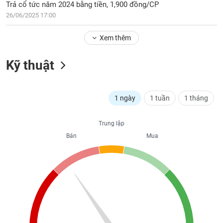
Trả cổ tức năm 2024 bằng tiền, 1,900 đồng/CP
liệu
26/06/2025 17:00
Tâm
Xem thêm
lý
TIÊU
thị
DÙNG
trường
Kỹ thuật
KHÔNG
THIẾT
YẾU
1 ngày
1 tuần
1 tháng
Trung lập
TIÊU
Bán
Mua
DÙNG
THIẾT
YẾU
CHĂM