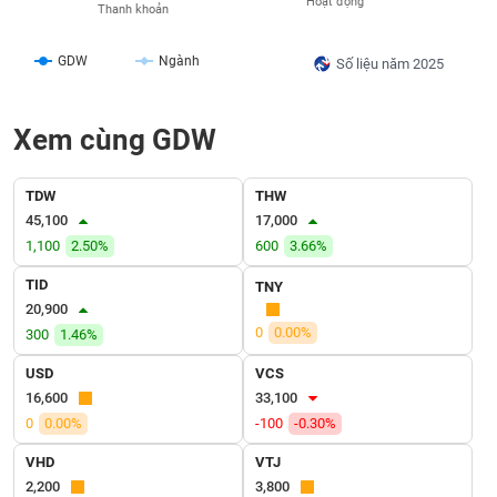
Hoạt động
VỤ
Thanh khoản
TRUYỀN
THÔNG
GDW
Ngành
Số liệu năm 2025
Xem cùng GDW
TIỆN
ÍCH
TDW
THW
45,100
17,000
1,100
2.50%
600
3.66%
TID
TNY
BẤT
20,900
ĐỘNG
0
0.00%
300
1.46%
SẢN
USD
VCS
16,600
33,100
Mã
chứng
0
0.00%
-100
-0.30%
khoán
(-)
VHD
VTJ
2,200
3,800