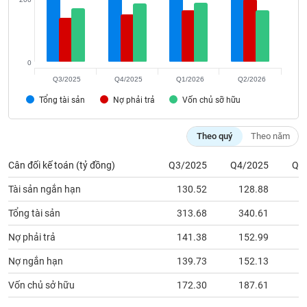
chính
0
Công
Q3/2025
Q4/2025
Q1/2026
Q2/2026
cụ
đầu
Tổng tài sản
Nợ phải trả
Vốn chủ sỡ hữu
tư
Theo quý
Theo năm
Cân đối kế toán (tỷ đồng)
Q3/2025
Q4/2025
Q1
Truyền
thông
Tài sản ngắn hạn
130.52
128.88
1
tài
Tổng tài sản
313.68
340.61
3
chính
Nợ phải trả
141.38
152.99
1
Nợ ngắn hạn
139.73
152.13
1
Dữ
Vốn chủ sở hữu
172.30
187.61
1
liệu