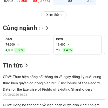
PHIẾU
02/08
27,500
-100 (-0.36%)
100
0.00
Hủy
niêm
yết
Xem thêm
Theo
CÔNG
dõi
Cùng ngành
CỤ
đặc
ĐẦU
biệt
TƯ
GAS
POW
Không
74,600
13,600
được
4,800
6.88%
200
1.49%
ký
XUẤT
quỹ
DỮ
LIỆU
Tin tức
Danh
mục
ETF
GDW: Thực hiện công bố thông tin về ngày đăng ký cuối cùng
TIN
thực hiện quyền cổ đông hiện hữu (Disclosure of the Record
Cổ
MỚI
phiếu
Date for the Exercise of Rights of Existing Shareholders )
chi
07/08/2026 10:23
Ngành
tiết
(-)
GDW: Công bố thông tin về việc nhận được đơn xin từ nhiệm