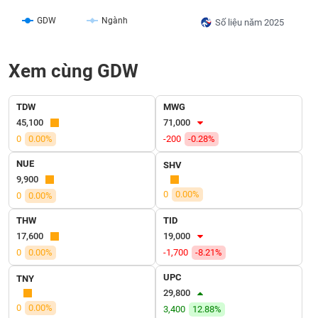
VỤ
TRUYỀN
GDW
Ngành
Số liệu năm 2025
THÔNG
Xem cùng GDW
TIỆN
TDW
MWG
ÍCH
45,100
71,000
0
0.00%
-200
-0.28%
NUE
SHV
9,900
BẤT
0
0.00%
0
0.00%
ĐỘNG
THW
TID
SẢN
17,600
19,000
0
0.00%
-1,700
-8.21%
Mã
chứng
UPC
TNY
khoán
(-)
29,800
0
0.00%
3,400
12.88%