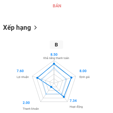
SÓC
BÁN
SỨC
KHỎE
Xếp hạng
TÀI
CHÍNH
B
8.50
Khả năng thanh toán
CÔNG
7.60
8.00
NGHỆ
Lợi nhuận
Định giá
THÔNG
TIN
7.34
2.00
Hoạt động
Thanh khoản
DỊCH