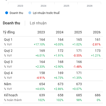
2023
2024
2025
2026
Doanh thu
Lợi nhuận trước thuế
Doanh thu
Lợi nhuận
Tỷ đồng
2023
2024
2025
2026
Quý 1
164
164
165
161
% YoY
+17.10%
+0.05%
+1.02%
-2.81%
Quý 2
169
172
171
173
% YoY
+6.01%
+1.91%
-0.55%
+1.21%
Quý 3
164
168
166
% YoY
+2.33%
+2.90%
-1.48%
Quý 4
158
169
171
% YoY
-4.91%
+6.73%
+1.35%
Năm
654
673
673
% YoY
+4.65%
+2.86%
+0.07%
Kế hoạch
639
658
685
686
% hoàn thành
102%
102%
98%
0%