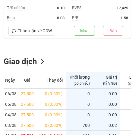
T/S cổ tức
BVPS
0.10
17,425
Trạng
thái
Beta
P/B
0.03
1.58
NGÀNH
cổ
phiếu
Thảo luận về
GDW
Mua
Bán
Quy
DOANH
mô
NGHIỆP
thị
Giao dịch
trường
Niêm
CỔ
yết
Khối lượng
Giá trị
Dư
Ngày
Giá
Thay đổi
PHIẾU
(cổ phiếu)
(tỷ VNĐ)
(cổ 
Niêm
yết
06/08
27,500
0 (0.00%)
0
0.00
mới
PHÁI
05/08
27,500
0 (0.00%)
0
0.00
Niêm
SINH
yết
04/08
27,500
0 (0.00%)
0
0.00
bổ
03/08
27,500
0 (0.00%)
700
0.02
sung
TRÁI