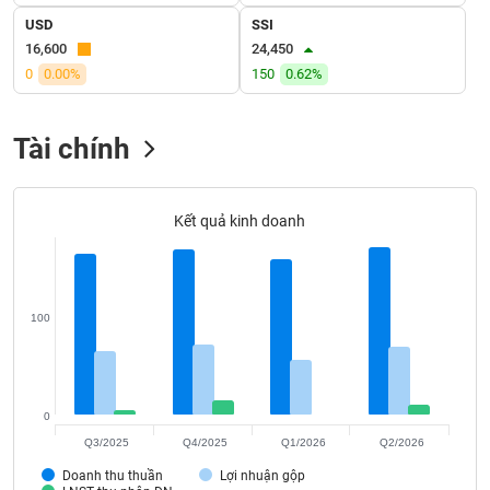
Tất cả
Cổ phiếu
Chỉ số
Chứng chỉ quỹ
Chứng q
USD
SSI
16,600
24,450
Lãnh
0
0.00%
150
0.62%
đạo
(-)
Tài chính
Tất cả
Người nội bộ
Người liên quan
Cổ đông lớn
Tin
tức
Kết quả kinh doanh
(-)
Bài
100
viết
của
tác
giả
(-)
0
Q3/2025
Q4/2025
Q1/2026
Q2/2026
Báo
Doanh thu thuần
Lợi nhuận gộp
cáo