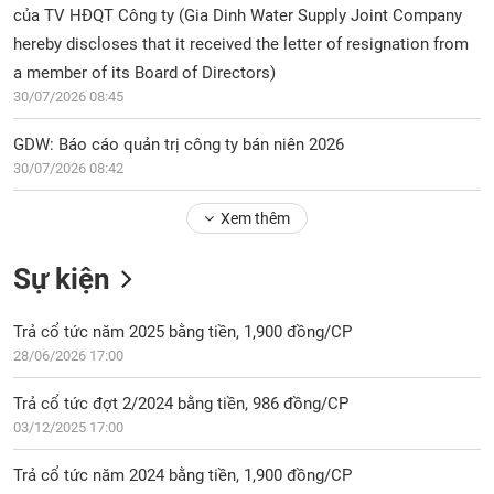
Tổng
VS-
của TV HĐQT Công ty (Gia Dinh Water Supply Joint Company
quan
SECTOR
hereby discloses that it received the letter of resignation from
Giao
a member of its Board of Directors)
dịch
30/07/2026 08:45
Tài
chính
GDW: Báo cáo quản trị công ty bán niên 2026
NĂNG
30/07/2026 08:42
Phân
LƯỢNG
tích
Xem thêm
kỹ
thuật
Sự kiện
Hồ
NGUYÊN
sơ
VẬT
doanh
Trả cổ tức năm 2025 bằng tiền, 1,900 đồng/CP
LIỆU
nghiệp
28/06/2026 17:00
Tin
Trả cổ tức đợt 2/2024 bằng tiền, 986 đồng/CP
tức
03/12/2025 17:00
sự
CÔNG
kiện
NGHIỆP
Trả cổ tức năm 2024 bằng tiền, 1,900 đồng/CP
Tài