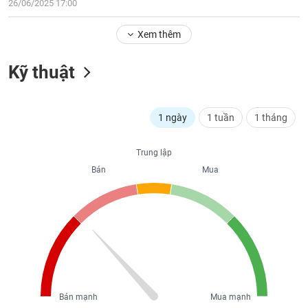
26/06/2025 17:00
liệu
Xem thêm
Tâm
lý
TIÊU
Kỹ thuật
thị
DÙNG
trường
KHÔNG
THIẾT
YẾU
1 ngày
1 tuần
1 tháng
Trung lập
Bán
Mua
TIÊU
DÙNG
THIẾT
YẾU
CHĂM
Bán mạnh
Mua mạnh