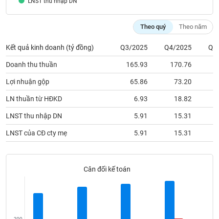
LNST thu nhập DN
phân
tích
(-)
Theo quý
Theo năm
Kết quả kinh doanh (tỷ đồng)
Q3/2025
Q4/2025
Q1
Thuật
ngữ
Doanh thu thuần
165.93
170.76
1
(-)
Lợi nhuận gộp
65.86
73.20
Dịch
LN thuần từ HĐKD
6.93
18.82
vụ
(-)
LNST thu nhập DN
5.91
15.31
LNST của CĐ cty mẹ
5.91
15.31
Đào
tạo
Cân đối kế toán
Sách
tài
200