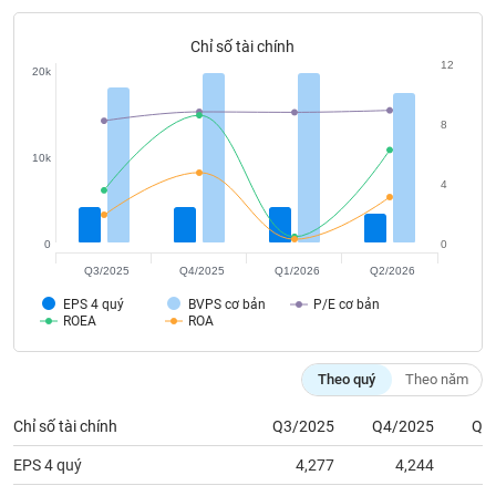
tài
chính
Chỉ số tài chính
12
20k
8
10k
4
0
0
Q3/2025
Q4/2025
Q1/2026
Q2/2026
EPS 4 quý
BVPS cơ bản
P/E cơ bản
ROEA
ROA
Theo quý
Theo năm
Chỉ số tài chính
Q3/2025
Q4/2025
Q1
EPS 4 quý
4,277
4,244