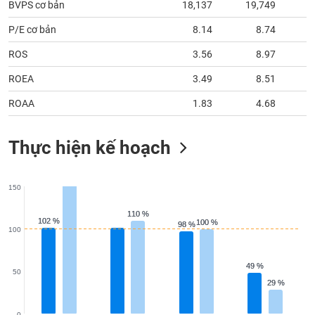
BVPS cơ bản
18,137
19,749
1
P/E cơ bản
8.14
8.74
ROS
3.56
8.97
ROEA
3.49
8.51
ROAA
1.83
4.68
Thực hiện kế hoạch
150
110 %
110 %
102 %
102 %
100 %
100 %
98 %
98 %
100
49 %
49 %
50
29 %
29 %
0