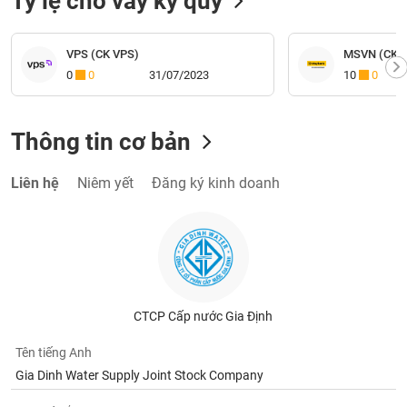
Tỷ lệ cho vay ký quỹ
VPS (CK VPS)
MSVN (CK M
0
0
31/07/2023
10
0
Thông tin cơ bản
Liên hệ
Niêm yết
Đăng ký kinh doanh
CTCP Cấp nước Gia Định
Tên tiếng Anh
Gia Dinh Water Supply Joint Stock Company