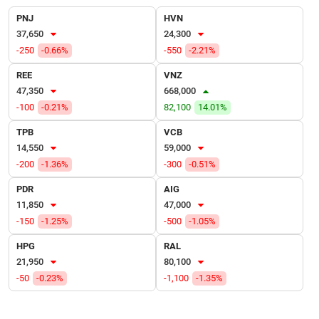
VỤ
PNJ
HVN
TRUYỀN
37,650
24,300
THÔNG
-250
-0.66%
-550
-2.21%
REE
VNZ
47,350
668,000
TIỆN
-100
-0.21%
82,100
14.01%
ÍCH
TPB
VCB
14,550
59,000
-200
-1.36%
-300
-0.51%
PDR
AIG
BẤT
11,850
47,000
ĐỘNG
-150
-1.25%
-500
-1.05%
SẢN
HPG
RAL
Mã
21,950
80,100
chứng
-50
-0.23%
-1,100
-1.35%
khoán
(-)