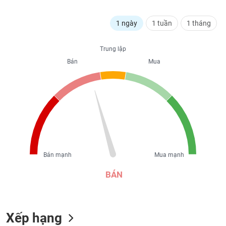
liệu
1 ngày
1 tuần
1 tháng
Tâm
lý
TIÊU
thị
Trung lập
DÙNG
trường
Bán
Mua
KHÔNG
THIẾT
YẾU
TIÊU
DÙNG
Bán mạnh
Mua mạnh
THIẾT
YẾU
BÁN
Xếp hạng
CHĂM