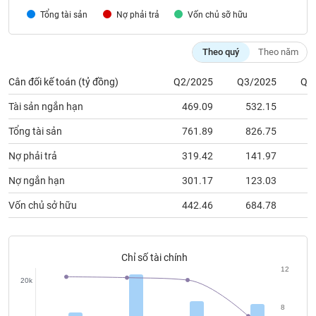
chính
Tổng tài sản
Nợ phải trả
Vốn chủ sỡ hữu
Theo quý
Theo năm
Công
Cân đối kế toán (tỷ đồng)
Q2/2025
Q3/2025
Q4
cụ
đầu
Tài sản ngắn hạn
469.09
532.15
5
tư
Tổng tài sản
761.89
826.75
8
Nợ phải trả
319.42
141.97
1
Truyền
Nợ ngắn hạn
301.17
123.03
1
thông
Vốn chủ sở hữu
442.46
684.78
6
tài
chính
Chỉ số tài chính
12
20k
Dữ
liệu
8