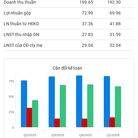
Doanh thu thuần
199.65
192.30
1
phân
tích
(-)
Lợi nhuận gộp
72.99
69.96
LN thuần từ HĐKD
37.36
41.88
Thuật
LNST thu nhập DN
27.83
31.59
ngữ
(-)
LNST của CĐ cty mẹ
29.04
32.04
Dịch
vụ
Cân đối kế toán
(-)
750
Đào
tạo
500
250
Sách
0
tài
Q2/2025
Q3/2025
Q4/2025
Q1/2026