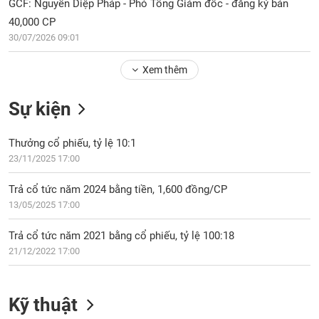
Tổng
GCF: Nguyễn Diệp Pháp - Phó Tổng Giám đốc - đăng ký bán
VS-
quan
SECTOR
40,000 CP
30/07/2026 09:01
Giao
dịch
Xem thêm
Tài
chính
NĂNG
Sự kiện
Phân
LƯỢNG
tích
Thưởng cổ phiếu, tỷ lệ 10:1
kỹ
23/11/2025 17:00
thuật
Hồ
Trả cổ tức năm 2024 bằng tiền, 1,600 đồng/CP
NGUYÊN
sơ
VẬT
13/05/2025 17:00
doanh
LIỆU
nghiệp
Trả cổ tức năm 2021 bằng cổ phiếu, tỷ lệ 100:18
Tin
21/12/2022 17:00
tức
sự
CÔNG
kiện
Kỹ thuật
NGHIỆP
Tài