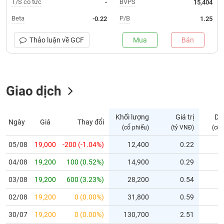
T/S cổ tức
BVPS
-
15,404
Trạng
Beta
P/B
-0.22
1.25
thái
NGÀNH
cổ
Thảo luận về
GCF
Mua
Bán
phiếu
Quy
DOANH
mô
Giao dịch
NGHIỆP
thị
trường
Niêm
Khối lượng
Giá trị
Dư
Ngày
Giá
Thay đổi
CỔ
yết
(cổ phiếu)
(tỷ VNĐ)
(cổ 
PHIẾU
Niêm
05/08
19,000
-200 (-1.04%)
12,400
0.22
yết
04/08
19,200
100 (0.52%)
14,900
0.29
mới
PHÁI
Niêm
SINH
03/08
19,200
600 (3.23%)
28,200
0.54
yết
02/08
19,200
0 (0.00%)
31,800
0.59
bổ
sung
TRÁI
30/07
19,200
0 (0.00%)
130,700
2.51