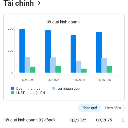
Tài chính
Tất cả
Cổ phiếu
Chỉ số
Chứng chỉ quỹ
Chứng q
Lãnh
đạo
Kết quả kinh doanh
(-)
200
Tất cả
Người nội bộ
Người liên quan
Cổ đông lớn
100
Tin
tức
(-)
0
Bài
Q2/2025
Q3/2025
Q4/2025
Q1/2026
viết
Doanh thu thuần
Lợi nhuận gộp
của
LNST thu nhập DN
tác
giả
(-)
Theo quý
Theo năm
Kết quả kinh doanh (tỷ đồng)
Q2/2025
Q3/2025
Q4
Báo
cáo