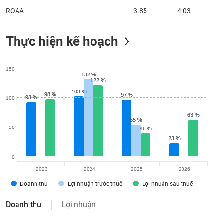
ROAA
3.85
4.03
Thực hiện kế hoạch
150
132 %
132 %
122 %
122 %
103 %
103 %
98 %
98 %
97 %
97 %
93 %
93 %
100
63 %
63 %
55 %
55 %
50
40 %
40 %
23 %
23 %
0
2023
2024
2025
2026
Doanh thu
Lợi nhuận trước thuế
Lợi nhuận sau thuế
Doanh thu
Lợi nhuận