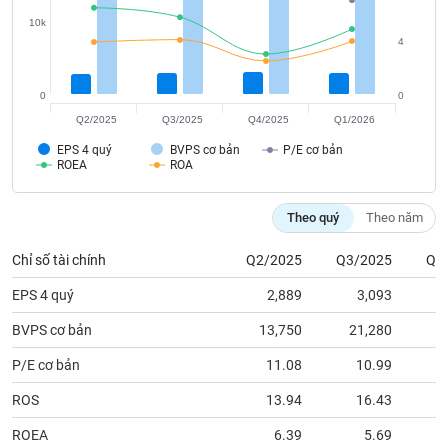
tài
chính
10k
4
0
0
Q2/2025
Q3/2025
Q4/2025
Q1/2026
EPS 4 quý
BVPS cơ bản
P/E cơ bản
ROEA
ROA
Theo quý
Theo năm
Chỉ số tài chính
Q2/2025
Q3/2025
Q4
EPS 4 quý
2,889
3,093
BVPS cơ bản
13,750
21,280
1
P/E cơ bản
11.08
10.99
ROS
13.94
16.43
ROEA
6.39
5.69