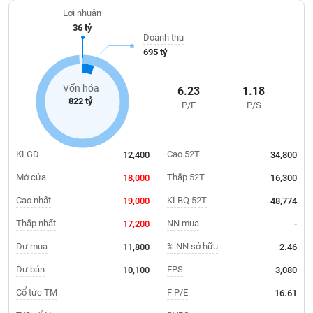
Giá
tích
Lợi nhuận
Đặt
36 tỷ
Biểu
lệnh
Doanh thu
đồ
ĐÔNG
695 tỷ
Nước
tài
DƯƠNG
ngoài
chính
Vốn hóa
6.23
1.18
Tự
822 tỷ
P/E
P/S
TÀI
doanh
CHÍNH
Ảnh
CÁ
hưởng
NHÂN
KLGD
Cao 52T
12,400
34,800
chỉ
số
Mở cửa
Thấp 52T
18,000
16,300
Biến
Cao nhất
KLBQ 52T
19,000
48,774
PHÂN
động
TÍCH
Thấp nhất
NN mua
17,200
-
cổ
VIETSTOCKFINANCE
phiếu
Dư mua
% NN sở hữu
11,800
2.46
Giao
Dư bán
EPS
10,100
3,080
dịch
Cổ tức TM
F P/E
16.61
VĨ
nội
MÔ
bộ