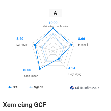
SÓC
SỨC
KHỎE
A
10.00
Khả năng thanh toán
TÀI
8.40
8.66
CHÍNH
Lợi nhuận
Định giá
CÔNG
4.34
10.00
NGHỆ
Hoạt động
Thanh khoản
THÔNG
TIN
GCF
Ngành
Số liệu năm 2025
Xem cùng GCF
DỊCH