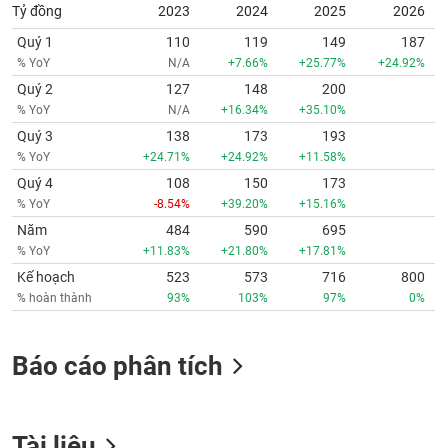
Tỷ đồng
2023
2024
2025
2026
Quý 1
110
119
149
187
% YoY
N/A
+7.66%
+25.77%
+24.92%
Quý 2
127
148
200
% YoY
N/A
+16.34%
+35.10%
Quý 3
138
173
193
% YoY
+24.71%
+24.92%
+11.58%
Quý 4
108
150
173
% YoY
-8.54%
+39.20%
+15.16%
Năm
484
590
695
% YoY
+11.83%
+21.80%
+17.81%
Kế hoạch
523
573
716
800
% hoàn thành
93%
103%
97%
0%
Báo cáo phân tích
Tài liệu