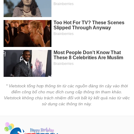
* Vietstock tổng hợp thông tin từ các nguồn đáng tin cậy vào thời
điểm công bố cho mục đích cung cấp thông tin tham khảo.
Vietstock không chịu trách nhiệm đối với bất kỳ kết quả nào từ việc
sử dụng các thông tin này.