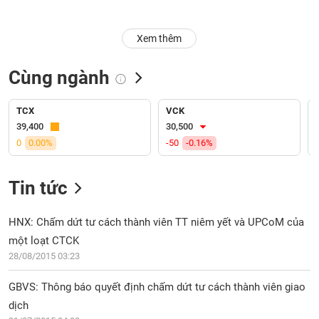
Trạng
Xem thêm
thái
NGÀNH
cổ
phiếu
Cùng ngành
Quy
DOANH
mô
TCX
VCK
NGHIỆP
thị
39,400
30,500
trường
0
0.00%
-50
-0.16%
Niêm
CỔ
yết
Tin tức
PHIẾU
Niêm
yết
HNX: Chấm dứt tư cách thành viên TT niêm yết và UPCoM của
mới
một loạt CTCK
PHÁI
Niêm
SINH
28/08/2015 03:23
yết
bổ
GBVS: Thông báo quyết định chấm dứt tư cách thành viên giao
sung
dịch
TRÁI