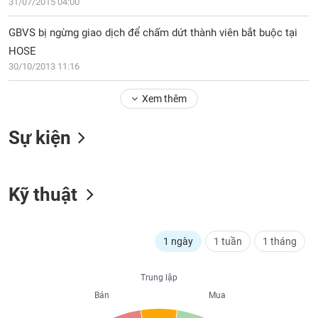
PHIẾU
31/07/2015 04:00
Hủy
niêm
GBVS bị ngừng giao dịch để chấm dứt thành viên bắt buộc tại
yết
HOSE
Theo
CÔNG
30/10/2013 11:16
dõi
CỤ
đặc
ĐẦU
Xem thêm
biệt
TƯ
Không
Sự kiện
được
ký
XUẤT
quỹ
DỮ
LIỆU
Kỹ thuật
Danh
mục
ETF
TIN
1 ngày
1 tuần
1 tháng
Cổ
MỚI
phiếu
chi
Trung lập
Ngành
tiết
Bán
Mua
(-)