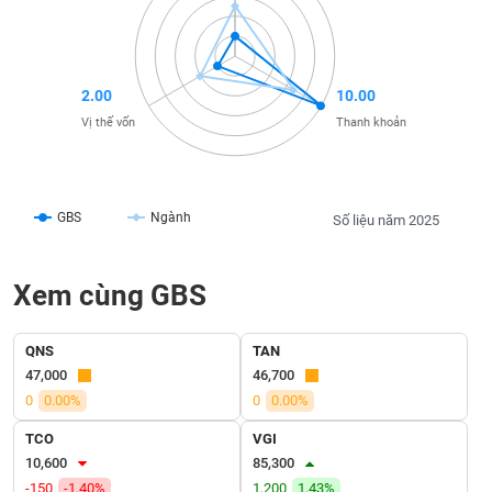
liệu
Tâm
lý
TIÊU
2.00
10.00
thị
DÙNG
Vị thế vốn
Thanh khoản
trường
KHÔNG
THIẾT
YẾU
GBS
Ngành
Số liệu năm 2025
Xem cùng GBS
TIÊU
DÙNG
THIẾT
QNS
TAN
YẾU
47,000
46,700
0
0.00%
0
0.00%
TCO
VGI
10,600
85,300
CHĂM
-150
-1.40%
1,200
1.43%