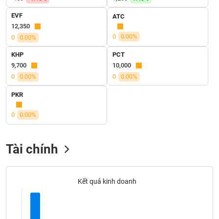
SÓC
SỨC
EVF
ATC
KHỎE
12,350
0
0.00%
0
0.00%
KHP
PCT
9,700
10,000
TÀI
0
0.00%
0
0.00%
CHÍNH
PKR
0
0.00%
CÔNG
NGHỆ
Tài chính
THÔNG
TIN
Kết quả kinh doanh
DỊCH