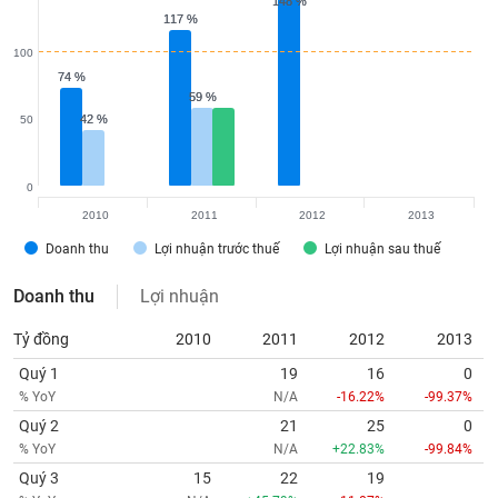
tài
148 %
148 %
117 %
117 %
chính
100
74 %
74 %
59 %
59 %
42 %
42 %
50
0
2010
2011
2012
2013
Doanh thu
Lợi nhuận trước thuế
Lợi nhuận sau thuế
Doanh thu
Lợi nhuận
Tỷ đồng
2010
2011
2012
2013
Quý 1
19
16
0
% YoY
N/A
-16.22%
-99.37%
Quý 2
21
25
0
% YoY
N/A
+22.83%
-99.84%
Quý 3
15
22
19