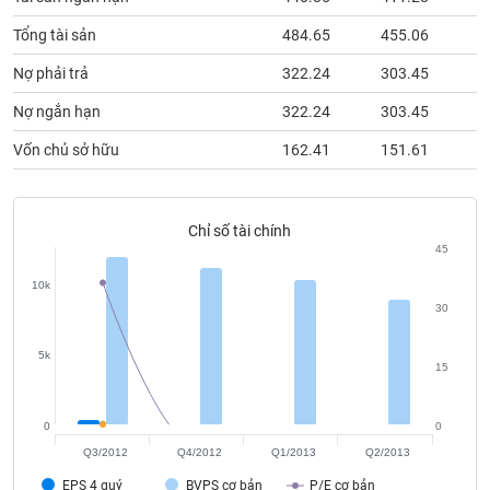
phân
tích
Tổng tài sản
484.65
455.06
4
(-)
Nợ phải trả
322.24
303.45
3
Nợ ngắn hạn
322.24
303.45
3
Thuật
ngữ
(-)
Vốn chủ sở hữu
162.41
151.61
1
Dịch
Chỉ số tài chính
vụ
(-)
45
10k
30
Đào
tạo
5k
15
0
0
Sách
Q3/2012
Q4/2012
Q1/2013
Q2/2013
tài
EPS 4 quý
BVPS cơ bản
P/E cơ bản