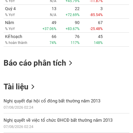
% YoY
N/A
+45.79%
-11.87%
Quý 4
13
22
3
% YoY
N/A
+72.69%
-85.54%
Năm
49
90
67
% YoY
+37.06%
+83.67%
-25.48%
Kế hoạch
66
76
45
% hoàn thành
74%
117%
148%
Báo cáo phân tích
Tài liệu
Nghị quyết đại hội cổ đông bất thường năm 2013
07/08/2026 02:24
Nghị quyết về việc tổ chức ĐHCĐ bất thường năm 2013
07/08/2026 02:24