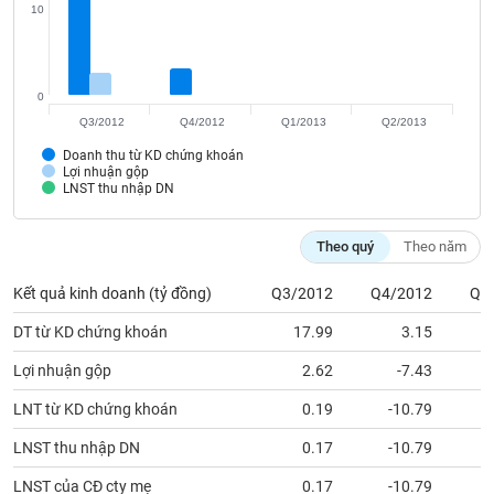
VỤ
10
TRUYỀN
THÔNG
0
Q3/2012
Q4/2012
Q1/2013
Q2/2013
Doanh thu từ KD chứng khoán
TIỆN
Lợi nhuận gộp
ÍCH
LNST thu nhập DN
Theo quý
Theo năm
Kết quả kinh doanh (tỷ đồng)
Q3/2012
Q4/2012
Q1
BẤT
ĐỘNG
DT từ KD chứng khoán
17.99
3.15
SẢN
Lợi nhuận gộp
2.62
-7.43
Mã
LNT từ KD chứng khoán
0.19
-10.79
chứng
khoán
LNST thu nhập DN
0.17
-10.79
(-)
LNST của CĐ cty mẹ
0.17
-10.79