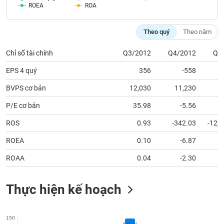
chính
ROEA
ROA
Theo quý
Theo năm
Công
Chỉ số tài chính
Q3/2012
Q4/2012
Q1
cụ
đầu
EPS 4 quý
356
-558
tư
BVPS cơ bản
12,030
11,230
1
P/E cơ bản
35.98
-5.56
ROS
0.93
-342.03
-12,
Truyền
thông
ROEA
0.10
-6.87
tài
chính
ROAA
0.04
-2.30
Thực hiện kế hoạch
Dữ
liệu
150