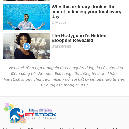
PHIẾU
Hủy
niêm
yết
Theo
CÔNG
dõi
CỤ
đặc
ĐẦU
biệt
TƯ
Không
được
ký
XUẤT
* Vietstock tổng hợp thông tin từ các nguồn đáng tin cậy vào thời
quỹ
DỮ
điểm công bố cho mục đích cung cấp thông tin tham khảo.
LIỆU
Danh
Vietstock không chịu trách nhiệm đối với bất kỳ kết quả nào từ việc
mục
sử dụng các thông tin này.
ETF
TIN
Cổ
MỚI
phiếu
chi
Ngành
tiết
(-)