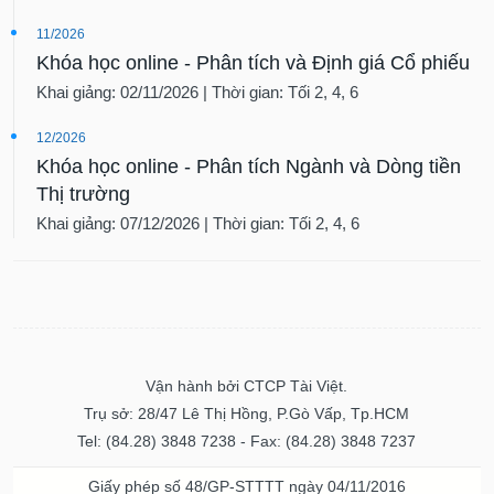
VỤ
TRUYỀN
11/2026
THÔNG
Khóa học online - Phân tích và Định giá Cổ phiếu
Khai giảng: 02/11/2026 | Thời gian: Tối 2, 4, 6
12/2026
Khóa học online - Phân tích Ngành và Dòng tiền
TIỆN
ÍCH
Thị trường
Khai giảng: 07/12/2026 | Thời gian: Tối 2, 4, 6
BẤT
ĐỘNG
SẢN
Vận hành bởi CTCP Tài Việt.
Mã
Trụ sở: 28/47 Lê Thị Hồng, P.Gò Vấp, Tp.HCM
chứng
khoán
Tel: (84.28) 3848 7238 - Fax: (84.28) 3848 7237
(-)
Giấy phép số 48/GP-STTTT ngày 04/11/2016