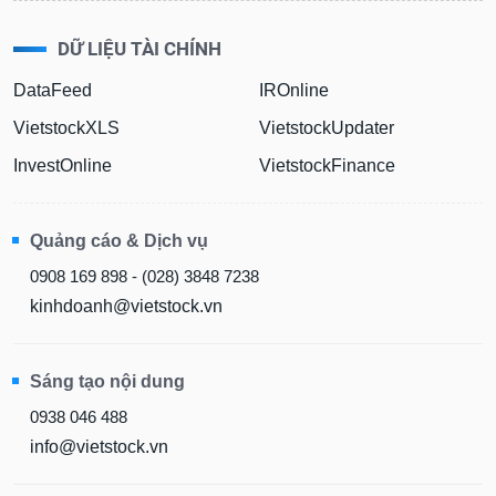
liệu
DỮ LIỆU TÀI CHÍNH
Tâm
lý
DataFeed
IROnline
TIÊU
thị
DÙNG
VietstockXLS
VietstockUpdater
trường
KHÔNG
THIẾT
InvestOnline
VietstockFinance
YẾU
Quảng cáo & Dịch vụ
0908 169 898 - (028) 3848 7238
TIÊU
kinhdoanh@vietstock.vn
DÙNG
THIẾT
YẾU
Sáng tạo nội dung
0938 046 488
info@vietstock.vn
CHĂM