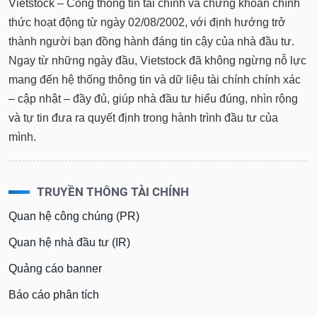
Tổng
Vietstock – Cổng thông tin tài chính và chứng khoán chính
VS-
quan
SECTOR
thức hoạt động từ ngày 02/08/2002, với định hướng trở
Giao
thành người bạn đồng hành đáng tin cậy của nhà đầu tư.
dịch
Ngay từ những ngày đầu, Vietstock đã không ngừng nỗ lực
Tài
mang đến hệ thống thông tin và dữ liệu tài chính chính xác
chính
– cập nhật – đầy đủ, giúp nhà đầu tư hiểu đúng, nhìn rộng
NĂNG
Phân
LƯỢNG
và tự tin đưa ra quyết định trong hành trình đầu tư của
tích
mình.
kỹ
thuật
Hồ
NGUYÊN
TRUYỀN THÔNG TÀI CHÍNH
sơ
VẬT
doanh
Quan hệ công chúng (PR)
LIỆU
nghiệp
Quan hệ nhà đầu tư (IR)
Tin
tức
Quảng cáo banner
sự
CÔNG
kiện
Báo cáo phân tích
NGHIỆP
Tài