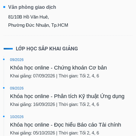
SÓC
Văn phòng giao dịch
SỨC
KHỎE
81/10B Hồ Văn Huê,
Phường Đức Nhuận, Tp.HCM
TÀI
LỚP HỌC SẮP KHAI GIẢNG
CHÍNH
09/2026
Khóa học online - Chứng khoán Cơ bản
Khai giảng: 07/09/2026 | Thời gian: Tối 2, 4, 6
CÔNG
NGHỆ
09/2026
THÔNG
Khóa học online - Phân tích Kỹ thuật Ứng dụng
TIN
Khai giảng: 16/09/2026 | Thời gian: Tối 2, 4, 6
10/2026
Khóa học online - Đọc hiểu Báo cáo Tài chính
DỊCH
Khai giảng: 05/10/2026 | Thời gian: Tối 2, 4, 6