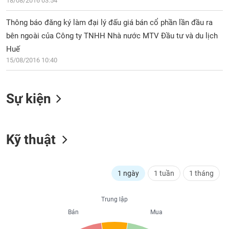
PHIẾU
18/08/2016 03:54
Hủy
niêm
Thông báo đăng ký làm đại lý đấu giá bán cổ phần lần đầu ra
yết
bên ngoài của Công ty TNHH Nhà nước MTV Đầu tư và du lịch
Theo
CÔNG
Huế
dõi
CỤ
15/08/2016 10:40
đặc
ĐẦU
biệt
TƯ
Không
Sự kiện
được
ký
XUẤT
quỹ
DỮ
LIỆU
Kỹ thuật
Danh
mục
ETF
TIN
1 ngày
1 tuần
1 tháng
Cổ
MỚI
phiếu
chi
Trung lập
Ngành
tiết
Bán
Mua
(-)