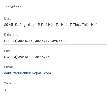
phân
tích
Tên viết tắt
(-)
Địa chỉ
Số 45 - Đường Lê Lợi - P. Phú Hội - Tp. Huế - T. Thừa Thiên Huế
Thuật
ngữ
(-)
Điện thoại
(84.234) 382 5716 - 382 5717 - 395 6688
Dịch
Fax
vụ
(-)
(84.234) 395 6699 - 382 5716
Email
Đào
dautuvadulichhue@gmail.com
tạo
Website
#
Sách
tài