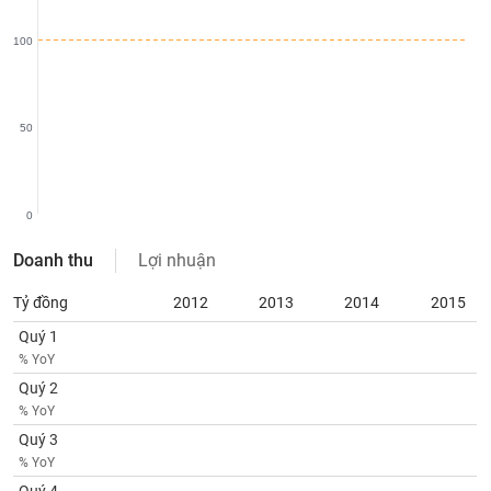
SÓC
SỨC
100
KHỎE
50
TÀI
CHÍNH
0
Doanh thu
Lợi nhuận
CÔNG
Tỷ đồng
2012
2013
2014
2015
NGHỆ
Quý 1
THÔNG
% YoY
TIN
Quý 2
% YoY
Quý 3
% YoY
DỊCH