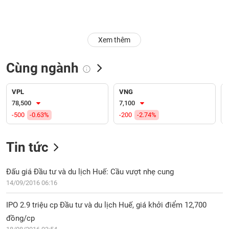
Trạng
thái
NGÀNH
cổ
Xem thêm
phiếu
Cùng ngành
Quy
DOANH
mô
NGHIỆP
thị
VPL
VNG
trường
78,500
7,100
-500
-0.63%
-200
-2.74%
Niêm
CỔ
yết
PHIẾU
Tin tức
Niêm
yết
mới
Đấu giá Đầu tư và du lịch Huế: Cầu vượt nhẹ cung
PHÁI
Niêm
SINH
14/09/2016 06:16
yết
bổ
IPO 2.9 triệu cp Đầu tư và du lịch Huế, giá khởi điểm 12,700
sung
đồng/cp
TRÁI