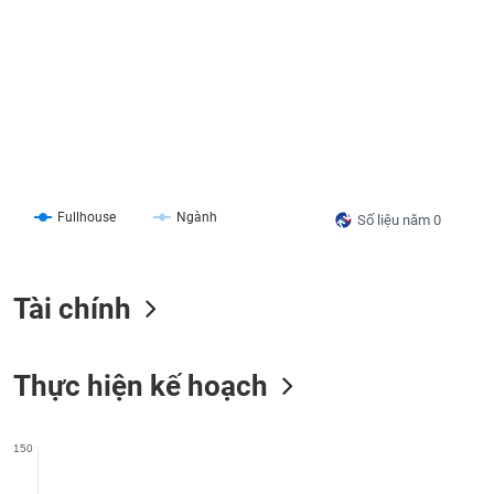
liệu
Tâm
lý
TIÊU
thị
DÙNG
trường
KHÔNG
THIẾT
YẾU
Fullhouse
Ngành
Số liệu năm 0
TIÊU
Tài chính
DÙNG
THIẾT
YẾU
Thực hiện kế hoạch
150
CHĂM