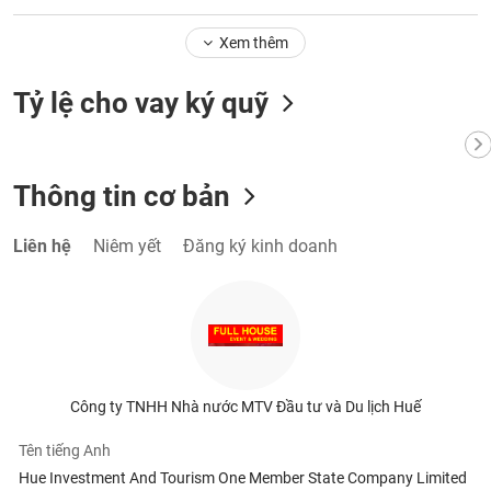
Tất cả
Cổ phiếu
Chỉ số
Chứng chỉ quỹ
Chứng q
Xem thêm
Lãnh
đạo
Tỷ lệ cho vay ký quỹ
(-)
Tất cả
Người nội bộ
Người liên quan
Cổ đông lớn
Thông tin cơ bản
Tin
tức
(-)
Liên hệ
Niêm yết
Đăng ký kinh doanh
Bài
viết
của
tác
giả
(-)
Công ty TNHH Nhà nước MTV Đầu tư và Du lịch Huế
Tên tiếng Anh
Báo
Hue Investment And Tourism One Member State Company Limited
cáo