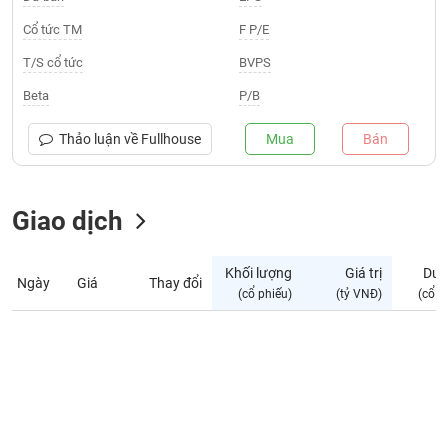
Giá
tích
Cổ tức TM
F P/E
Đặt
Biểu
lệnh
T/S cổ tức
BVPS
đồ
ĐÔNG
Nước
tài
DƯƠNG
Beta
P/B
ngoài
chính
Tự
Thảo luận về
Fullhouse
Mua
Bán
TÀI
doanh
CHÍNH
Ảnh
CÁ
hưởng
Giao dịch
NHÂN
chỉ
số
Khối lượng
Giá trị
Dư 
Ngày
Giá
Thay đổi
Biến
PHÂN
(cổ phiếu)
(tỷ VNĐ)
(cổ p
động
TÍCH
cổ
VIETSTOCKFINANCE
phiếu
Giao
dịch
VĨ
nội
MÔ
bộ