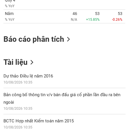
Quý 4
VỤ
% YoY
TRUYỀN
Năm
46
53
53
THÔNG
% YoY
N/A
+15.85%
-0.26%
Báo cáo phân tích
TIỆN
ÍCH
Tài liệu
Dự thảo Điều lệ năm 2016
BẤT
10/08/2026 10:35
ĐỘNG
SẢN
Bản công bố thông tin v/v bán đấu giá cổ phần lần đầu ra bên
ngoài
Mã
10/08/2026 10:35
chứng
khoán
(-)
BCTC Hợp nhất Kiểm toán năm 2015
10/08/2026 10:35