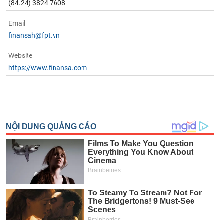
(84.24) 3824 7608
phân
tích
(-)
Email
finansah@fpt.vn
Thuật
Website
ngữ
(-)
https://www.finansa.com
Dịch
vụ
(-)
Đào
tạo
Sách
tài