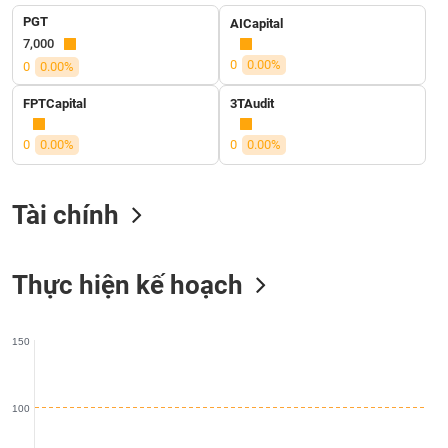
liệu
PGT
AICapital
7,000
Tâm
0
0.00%
0
0.00%
lý
TIÊU
thị
DÙNG
FPTCapital
3TAudit
trường
KHÔNG
0
0.00%
0
0.00%
THIẾT
YẾU
Tài chính
TIÊU
Thực hiện kế hoạch
DÙNG
THIẾT
YẾU
150
100
CHĂM