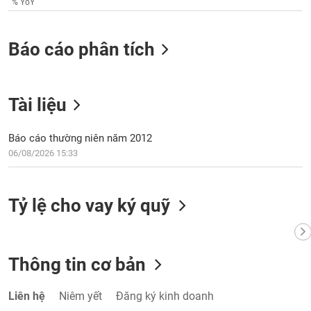
% YoY
VỤ
TRUYỀN
THÔNG
Báo cáo phân tích
Tài liệu
TIỆN
ÍCH
Báo cáo thường niên năm 2012
06/08/2026 15:33
BẤT
Tỷ lệ cho vay ký quỹ
ĐỘNG
SẢN
Mã
Thông tin cơ bản
chứng
khoán
(-)
Liên hệ
Niêm yết
Đăng ký kinh doanh