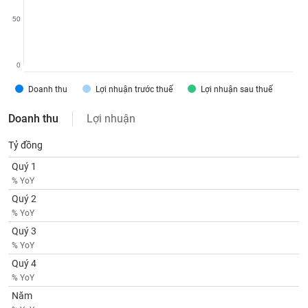
SÓC
SỨC
50
KHỎE
0
Doanh thu
Lợi nhuận trước thuế
Lợi nhuận sau thuế
TÀI
CHÍNH
Doanh thu
Lợi nhuận
Tỷ đồng
Quý 1
% YoY
CÔNG
Quý 2
NGHỆ
% YoY
THÔNG
TIN
Quý 3
% YoY
Quý 4
% YoY
Năm
DỊCH