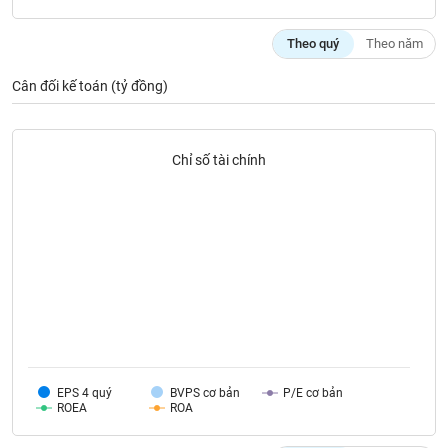
phân
tích
(-)
Theo quý
Theo năm
Cân đối kế toán (tỷ đồng)
Thuật
ngữ
(-)
Chỉ số tài chính
Dịch
vụ
(-)
Đào
tạo
EPS 4 quý
BVPS cơ bản
P/E cơ bản
ROEA
ROA
Sách
tài