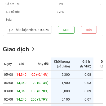
Cổ tức TM
F P/E
-
Trạng
T/S cổ tức
BVPS
-
thái
NGÀNH
cổ
Beta
-
phiếu
Thảo luận về
FUETCC50
Mua
Bán
Quy
DOANH
mô
NGHIỆP
thị
trường
Giao dịch
Niêm
CỔ
yết
Khối lượng
Giá trị
Dư
PHIẾU
Ngày
Giá
Thay đổi
(cổ phiếu)
(tỷ VNĐ)
(cổ 
Niêm
yết
05/08
14,340
-20 (-0.14%)
5,300
0.08
mới
PHÁI
04/08
14,360
20 (0.14%)
1,900
0.03
Niêm
SINH
yết
03/08
14,340
100 (0.70%)
6,000
0.09
bổ
02/08
sung
14,240
250 (1.79%)
5,100
0.07
TRÁI