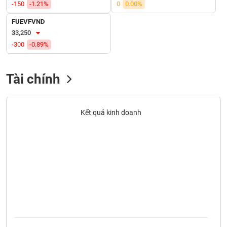
VỤ
-150
-1.21%
0
0.00%
TRUYỀN
FUEVFVND
THÔNG
33,250
-300
-0.89%
Tài chính
TIỆN
ÍCH
Kết quả kinh doanh
BẤT
ĐỘNG
SẢN
Mã
chứng
khoán
(-)