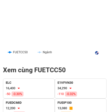
SÓC
SỨC
KHỎE
TÀI
CHÍNH
FUETCC50
Ngành
CÔNG
Xem cùng FUETCC50
NGHỆ
THÔNG
ELC
E1VFVN30
TIN
16,400
34,290
-50
-0.30%
-110
-0.32%
FUEDCMID
FUEIP100
12,200
13,080
DỊCH