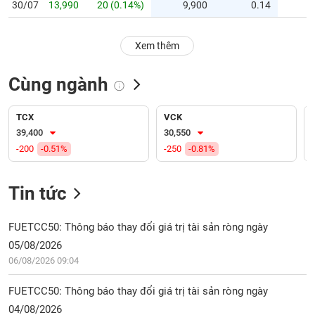
PHIẾU
Hủy
30/07
13,990
20 (0.14%)
9,900
0.14
niêm
yết
Xem thêm
Theo
CÔNG
dõi
CỤ
Cùng ngành
đặc
ĐẦU
biệt
TƯ
TCX
VCK
Không
39,400
30,550
được
-200
-0.51%
-250
-0.81%
ký
XUẤT
quỹ
DỮ
LIỆU
Tin tức
Danh
mục
ETF
FUETCC50: Thông báo thay đổi giá trị tài sản ròng ngày
TIN
05/08/2026
Cổ
MỚI
phiếu
06/08/2026 09:04
chi
Ngành
tiết
FUETCC50: Thông báo thay đổi giá trị tài sản ròng ngày
(-)
04/08/2026