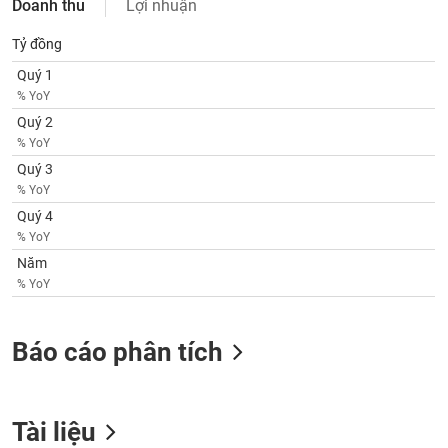
tài
Doanh thu
Lợi nhuận
chính
Tỷ đồng
Quý 1
% YoY
Quý 2
% YoY
Quý 3
% YoY
Quý 4
% YoY
Năm
% YoY
Báo cáo phân tích
Tài liệu