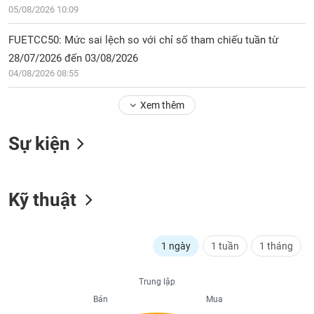
Tổng
VS-
05/08/2026 10:09
quan
SECTOR
Giao
FUETCC50: Mức sai lệch so với chỉ số tham chiếu tuần từ
dịch
28/07/2026 đến 03/08/2026
04/08/2026 08:55
Tài
chính
NĂNG
Xem thêm
Phân
LƯỢNG
tích
Sự kiện
kỹ
thuật
Hồ
NGUYÊN
sơ
Kỹ thuật
VẬT
doanh
LIỆU
nghiệp
Tin
1 ngày
1 tuần
1 tháng
tức
sự
Trung lập
CÔNG
kiện
Bán
Mua
NGHIỆP
Tài