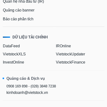
Quan hệ nhà đầu tư (IR)
Quảng cáo banner
Báo cáo phân tích
DỮ LIỆU TÀI CHÍNH
DataFeed
IROnline
VietstockXLS
VietstockUpdater
InvestOnline
VietstockFinance
Quảng cáo & Dịch vụ
0908 169 898 - (028) 3848 7238
kinhdoanh@vietstock.vn