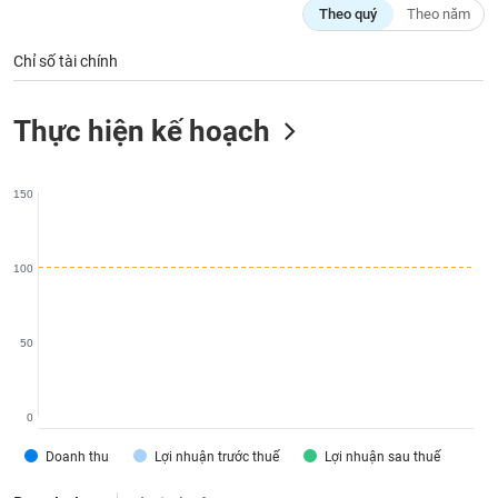
chính
Theo quý
Theo năm
Chỉ số tài chính
Công
Thực hiện kế hoạch
cụ
đầu
tư
150
100
Truyền
thông
tài
50
chính
0
Dữ
Doanh thu
Lợi nhuận trước thuế
Lợi nhuận sau thuế
liệu