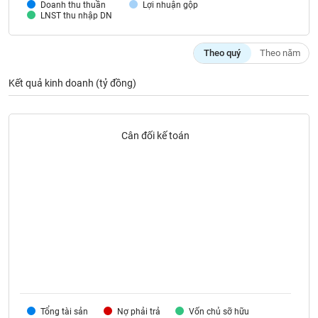
Tất cả
Cổ phiếu
Chỉ số
Chứng chỉ quỹ
Chứng q
Doanh thu thuần
Lợi nhuận gộp
LNST thu nhập DN
Lãnh
đạo
Theo quý
Theo năm
(-)
Kết quả kinh doanh (tỷ đồng)
Tất cả
Người nội bộ
Người liên quan
Cổ đông lớn
Tin
Cân đối kế toán
tức
(-)
Bài
viết
của
tác
giả
(-)
Báo
Tổng tài sản
cáo
Nợ phải trả
Vốn chủ sỡ hữu