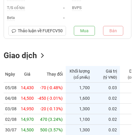
T/S cổ tức
BVPS
-
Trạng
thái
Beta
-
NGÀNH
cổ
phiếu
Thảo luận về
FUEFCV50
Mua
Bán
Quy
DOANH
mô
NGHIỆP
Giao dịch
thị
trường
Niêm
Khối lượng
Giá trị
Dư
Ngày
Giá
Thay đổi
CỔ
yết
(cổ phiếu)
(tỷ VNĐ)
(cổ 
PHIẾU
Niêm
05/08
14,430
-70 (-0.48%)
1,700
0.03
yết
mới
04/08
14,500
-450 (-3.01%)
1,600
0.02
PHÁI
Niêm
SINH
03/08
14,950
-20 (-0.13%)
1,300
0.02
yết
02/08
14,970
470 (3.24%)
1,100
0.02
bổ
sung
TRÁI
30/07
14,500
500 (3.57%)
1,300
0.02