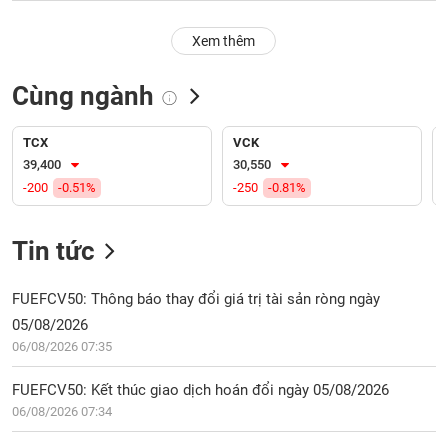
PHIẾU
Hủy
niêm
Xem thêm
yết
Theo
Cùng ngành
CÔNG
dõi
CỤ
đặc
ĐẦU
biệt
TCX
VCK
TƯ
39,400
30,550
Không
-200
-0.51%
-250
-0.81%
được
ký
XUẤT
quỹ
DỮ
Tin tức
LIỆU
Danh
mục
FUEFCV50: Thông báo thay đổi giá trị tài sản ròng ngày
ETF
05/08/2026
TIN
06/08/2026 07:35
Cổ
MỚI
phiếu
FUEFCV50: Kết thúc giao dịch hoán đổi ngày 05/08/2026
chi
Ngành
tiết
06/08/2026 07:34
(-)