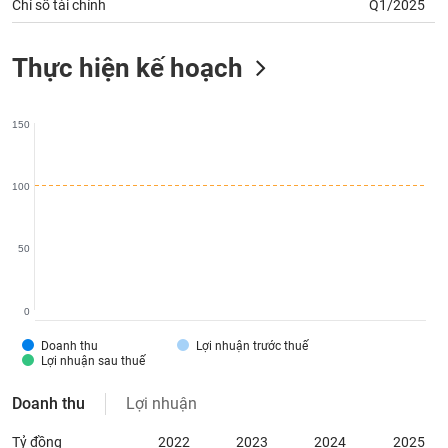
chính
Chỉ số tài chính
Q1/2025
Thực hiện kế hoạch
Công
cụ
150
đầu
tư
100
50
Truyền
thông
tài
0
chính
Doanh thu
Lợi nhuận trước thuế
Lợi nhuận sau thuế
Doanh thu
Lợi nhuận
Dữ
liệu
Tỷ đồng
2022
2023
2024
2025