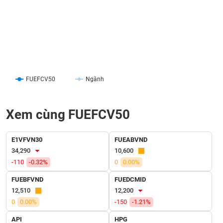
SÓC
SỨC
KHỎE
TÀI
FUEFCV50
Ngành
CHÍNH
Xem cùng FUEFCV50
CÔNG
E1VFVN30
FUEABVND
NGHỆ
34,290
10,600
THÔNG
-110
-0.32%
0
0.00%
TIN
FUEBFVND
FUEDCMID
12,510
12,200
0
0.00%
-150
-1.21%
DỊCH
API
HPG