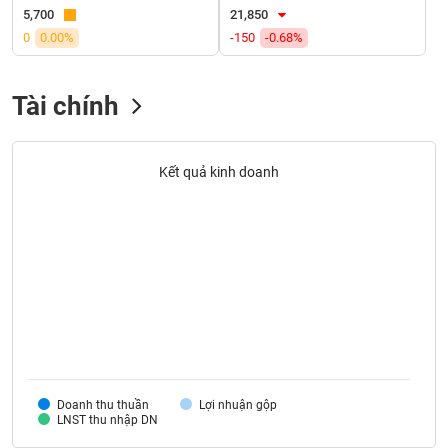
VỤ
5,700
21,850
TRUYỀN
0
0.00%
-150
-0.68%
THÔNG
Tài chính
TIỆN
ÍCH
Kết quả kinh doanh
BẤT
ĐỘNG
SẢN
Mã
chứng
khoán
Doanh thu thuần
Lợi nhuận gộp
(-)
LNST thu nhập DN