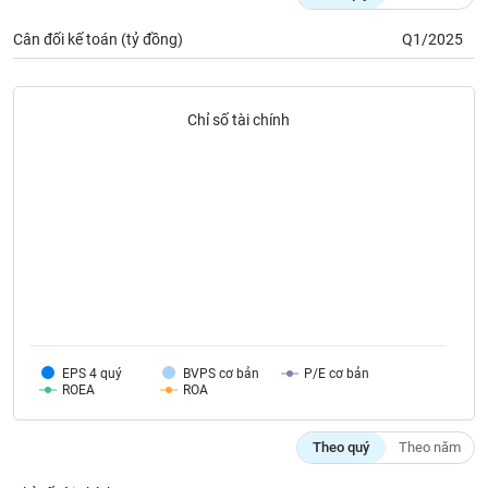
phân
tích
Cân đối kế toán (tỷ đồng)
Q1/2025
(-)
Thuật
Chỉ số tài chính
ngữ
(-)
Dịch
vụ
(-)
Đào
tạo
EPS 4 quý
BVPS cơ bản
P/E cơ bản
ROEA
ROA
Sách
Theo quý
Theo năm
tài