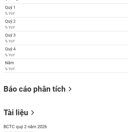
tài
chính
Quý 1
% YoY
Quý 2
% YoY
Quý 3
% YoY
Quý 4
% YoY
Năm
% YoY
Báo cáo phân tích
Tài liệu
BCTC quý 2 năm 2026