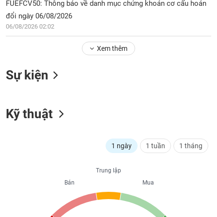
Tổng
FUEFCV50: Thông báo về danh mục chứng khoán cơ cấu hoán
VS-
quan
SECTOR
đổi ngày 06/08/2026
Giao
06/08/2026 02:02
dịch
Xem thêm
Tài
chính
NĂNG
Sự kiện
Phân
LƯỢNG
tích
kỹ
thuật
Kỹ thuật
Hồ
NGUYÊN
sơ
VẬT
doanh
1 ngày
1 tuần
1 tháng
LIỆU
nghiệp
Tin
Trung lập
tức
Bán
Mua
sự
CÔNG
kiện
NGHIỆP
Tài