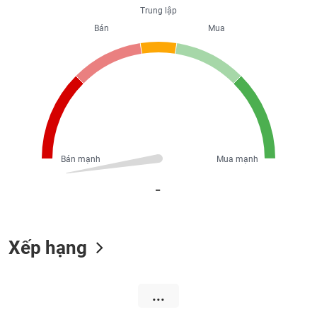
Trung lập
liệu
Bán
Mua
Tâm
lý
TIÊU
thị
DÙNG
trường
KHÔNG
THIẾT
YẾU
Bán mạnh
Mua mạnh
_
TIÊU
DÙNG
THIẾT
YẾU
Xếp hạng
...
CHĂM