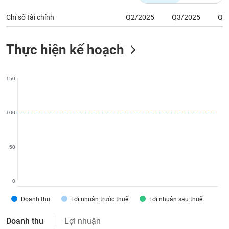
chính
Chỉ số tài chính
Q2/2025
Q3/2025
Q4
Thực hiện kế hoạch
Công
cụ
đầu
150
tư
100
Truyền
thông
50
tài
chính
0
Doanh thu
Lợi nhuận trước thuế
Lợi nhuận sau thuế
Dữ
liệu
Doanh thu
Lợi nhuận