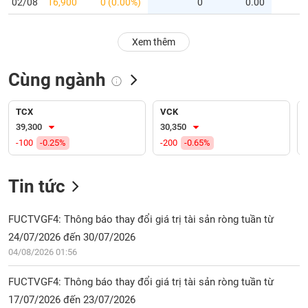
PHIẾU
02/08
16,900
0 (0.00%)
0
0.00
Hủy
niêm
yết
Xem thêm
Theo
CÔNG
dõi
Cùng ngành
CỤ
đặc
ĐẦU
biệt
TƯ
TCX
VCK
Không
39,300
30,350
được
-100
-0.25%
-200
-0.65%
ký
XUẤT
quỹ
DỮ
LIỆU
Tin tức
Danh
mục
ETF
FUCTVGF4: Thông báo thay đổi giá trị tài sản ròng tuần từ
TIN
24/07/2026 đến 30/07/2026
Cổ
MỚI
04/08/2026 01:56
phiếu
chi
Ngành
FUCTVGF4: Thông báo thay đổi giá trị tài sản ròng tuần từ
tiết
(-)
17/07/2026 đến 23/07/2026