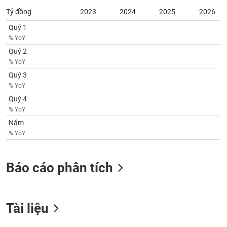
tài
chính
Tỷ đồng
2023
2024
2025
2026
Quý 1
% YoY
Quý 2
% YoY
Quý 3
% YoY
Quý 4
% YoY
Năm
% YoY
Báo cáo phân tích
Tài liệu