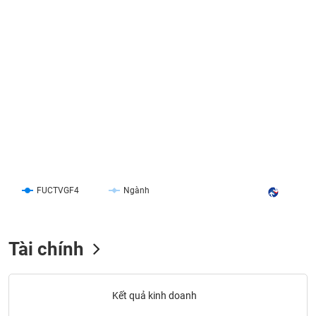
SÓC
SỨC
KHỎE
TÀI
CHÍNH
CÔNG
FUCTVGF4
Ngành
NGHỆ
THÔNG
TIN
Tài chính
Kết quả kinh doanh
DỊCH