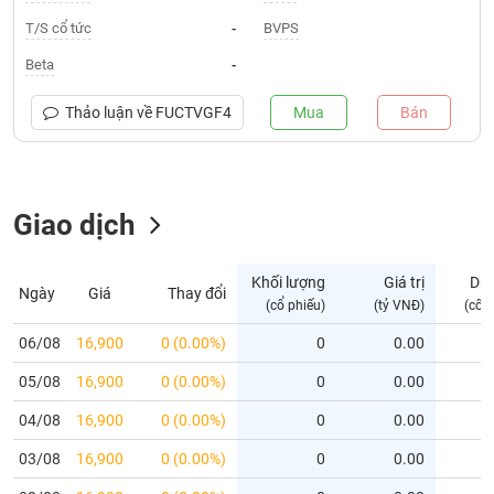
T/S cổ tức
BVPS
-
Trạng
thái
Beta
-
NGÀNH
cổ
phiếu
Thảo luận về
FUCTVGF4
Mua
Bán
Quy
DOANH
mô
NGHIỆP
thị
Giao dịch
trường
Niêm
CỔ
yết
Khối lượng
Giá trị
Dư
Ngày
Giá
Thay đổi
PHIẾU
(cổ phiếu)
(tỷ VNĐ)
(cổ 
Niêm
yết
06/08
16,900
0 (0.00%)
0
0.00
mới
PHÁI
05/08
16,900
0 (0.00%)
0
0.00
Niêm
SINH
yết
04/08
16,900
0 (0.00%)
0
0.00
bổ
03/08
16,900
0 (0.00%)
0
0.00
sung
TRÁI