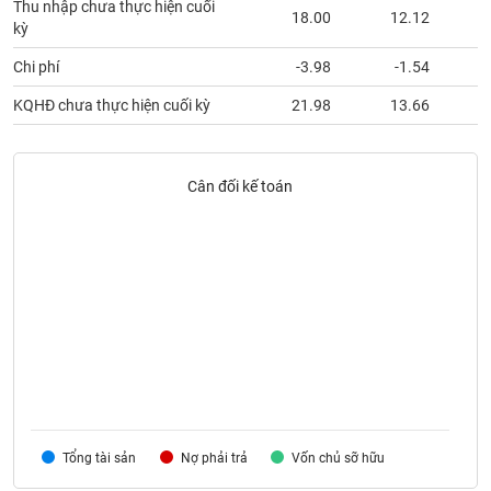
Tất cả
Cổ phiếu
Chỉ số
Chứng chỉ quỹ
Chứng q
Thu nhập chưa thực hiện cuối
18.00
12.12
kỳ
Lãnh
Chi phí
-3.98
-1.54
đạo
(-)
KQHĐ chưa thực hiện cuối kỳ
21.98
13.66
Tất cả
Người nội bộ
Người liên quan
Cổ đông lớn
Cân đối kế toán
Tin
tức
(-)
Bài
viết
của
tác
giả
(-)
Tổng tài sản
Nợ phải trả
Vốn chủ sỡ hữu
Báo
cáo