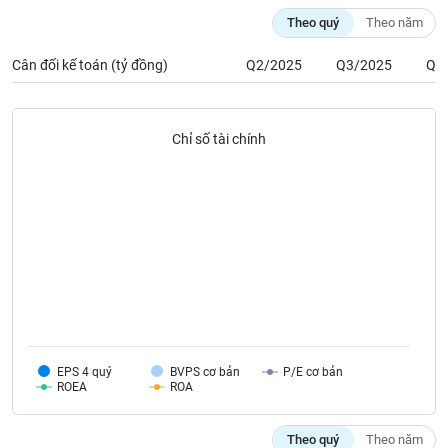
phân
Theo quý
Theo năm
tích
(-)
Cân đối kế toán (tỷ đồng)
Q2/2025
Q3/2025
Q4
Thuật
ngữ
(-)
Chỉ số tài chính
Dịch
vụ
(-)
Đào
tạo
EPS 4 quý
BVPS cơ bản
P/E cơ bản
ROEA
ROA
Sách
tài
Theo quý
Theo năm