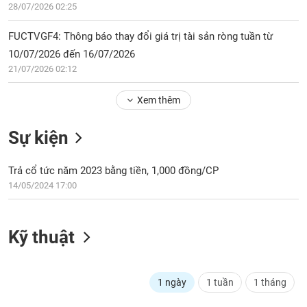
Tổng
VS-
28/07/2026 02:25
quan
SECTOR
FUCTVGF4: Thông báo thay đổi giá trị tài sản ròng tuần từ
Giao
dịch
10/07/2026 đến 16/07/2026
21/07/2026 02:12
Tài
chính
NĂNG
Xem thêm
Phân
LƯỢNG
tích
Sự kiện
kỹ
thuật
Trả cổ tức năm 2023 bằng tiền, 1,000 đồng/CP
Hồ
NGUYÊN
14/05/2024 17:00
sơ
VẬT
doanh
LIỆU
nghiệp
Kỹ thuật
Tin
tức
sự
CÔNG
1 ngày
1 tuần
1 tháng
kiện
NGHIỆP
Tài