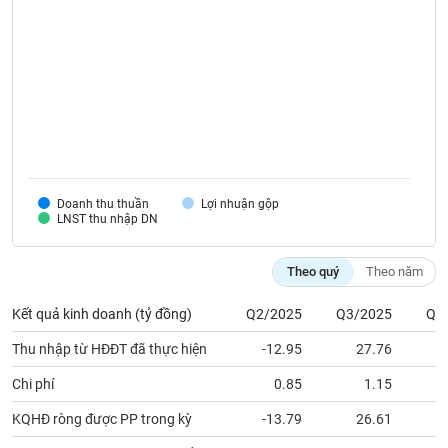
VỤ
TRUYỀN
THÔNG
TIỆN
ÍCH
Doanh thu thuần
Lợi nhuận gộp
LNST thu nhập DN
BẤT
Theo quý
Theo năm
ĐỘNG
SẢN
Kết quả kinh doanh (tỷ đồng)
Q2/2025
Q3/2025
Q4
Thu nhập từ HĐĐT đã thực hiện
-12.95
27.76
Mã
chứng
Chi phí
0.85
1.15
khoán
(-)
KQHĐ ròng được PP trong kỳ
-13.79
26.61