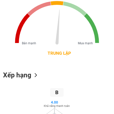
liệu
Tâm
lý
TIÊU
thị
DÙNG
trường
KHÔNG
THIẾT
YẾU
Bán mạnh
Mua mạnh
TRUNG LẬP
TIÊU
Xếp hạng
DÙNG
THIẾT
YẾU
B
4.00
Khả năng thanh toán
CHĂM