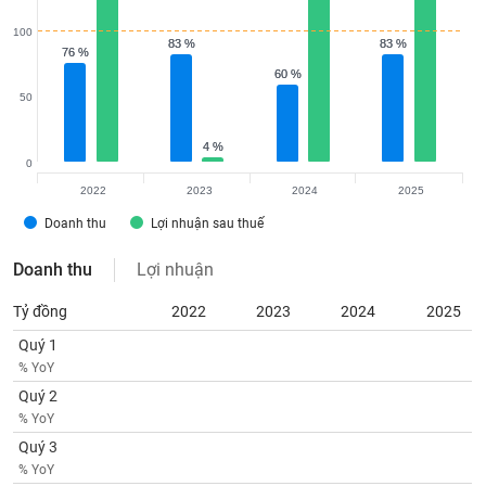
100
83 %
83 %
83 %
83 %
76 %
76 %
60 %
60 %
50
4 %
4 %
0
2022
2023
2024
2025
Doanh thu
Lợi nhuận sau thuế
Doanh thu
Lợi nhuận
Tỷ đồng
2022
2023
2024
2025
Quý 1
% YoY
Quý 2
% YoY
Quý 3
% YoY