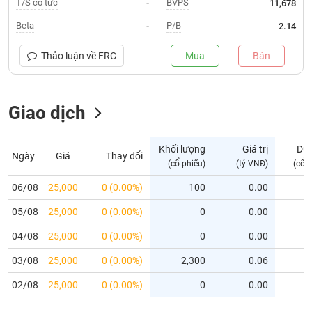
T/S cổ tức
BVPS
-
11,678
Trạng
Beta
P/B
-
2.14
thái
NGÀNH
cổ
Thảo luận về
FRC
Mua
Bán
phiếu
Quy
Giao dịch
DOANH
mô
NGHIỆP
thị
trường
Khối lượng
Giá trị
Dư
Ngày
Giá
Thay đổi
Niêm
(cổ phiếu)
(tỷ VNĐ)
(cổ 
CỔ
yết
PHIẾU
06/08
25,000
0 (0.00%)
100
0.00
Niêm
05/08
yết
25,000
0 (0.00%)
0
0.00
mới
PHÁI
04/08
25,000
0 (0.00%)
0
0.00
Niêm
SINH
03/08
25,000
0 (0.00%)
2,300
0.06
yết
bổ
02/08
25,000
0 (0.00%)
0
0.00
sung
TRÁI