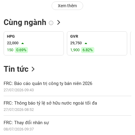
PHIẾU
Hủy
Xem thêm
niêm
yết
Cùng ngành
Theo
CÔNG
dõi
CỤ
đặc
HPG
GVR
ĐẦU
biệt
22,000
29,750
TƯ
150
0.69%
1,900
6.82%
Không
được
ký
Tin tức
XUẤT
quỹ
DỮ
LIỆU
Danh
FRC: Báo cáo quản trị công ty bán niên 2026
mục
27/07/2026 09:43
ETF
TIN
FRC: Thông báo tỷ lệ sở hữu nước ngoài tối đa
Cổ
MỚI
27/07/2026 08:52
phiếu
chi
Ngành
FRC: Thay đổi nhân sự
tiết
(-)
08/07/2026 09:37