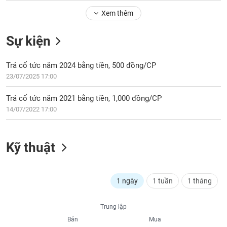
Tổng
VS-
quan
Xem thêm
SECTOR
Giao
Sự kiện
dịch
Tài
Trả cổ tức năm 2024 bằng tiền, 500 đồng/CP
chính
NĂNG
23/07/2025 17:00
Phân
LƯỢNG
tích
Trả cổ tức năm 2021 bằng tiền, 1,000 đồng/CP
kỹ
14/07/2022 17:00
thuật
Hồ
NGUYÊN
sơ
Kỹ thuật
VẬT
doanh
LIỆU
nghiệp
Tin
1 ngày
1 tuần
1 tháng
tức
sự
CÔNG
Trung lập
kiện
NGHIỆP
Bán
Mua
Tài