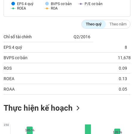
tài
EPS 4 quý
BVPS cơ bản
P/E cơ bản
chính
ROEA
ROA
Theo quý
Theo năm
Chỉ số tài chính
Q2/2016
EPS 4 quý
8
BVPS cơ bản
11,678
ROS
0.09
ROEA
0.13
ROAA
0.05
Thực hiện kế hoạch
150
145 %
145 %
139 %
139 %