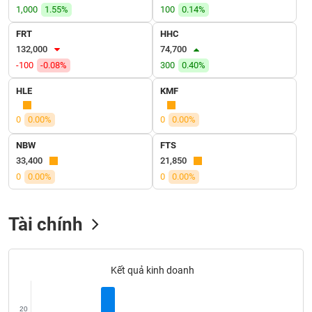
VỤ
1,000
1.55%
100
0.14%
TRUYỀN
FRT
HHC
THÔNG
132,000
74,700
-100
-0.08%
300
0.40%
HLE
KMF
TIỆN
ÍCH
0
0.00%
0
0.00%
NBW
FTS
33,400
21,850
0
0.00%
0
0.00%
BẤT
ĐỘNG
SẢN
Tài chính
Mã
chứng
Kết quả kinh doanh
khoán
(-)
20