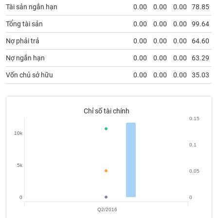
chính
Tài sản ngắn hạn
0.00
0.00
0.00
78.85
Tổng tài sản
0.00
0.00
0.00
99.64
Nợ phải trả
0.00
0.00
0.00
64.60
Công
cụ
Nợ ngắn hạn
0.00
0.00
0.00
63.29
đầu
Vốn chủ sở hữu
0.00
0.00
0.00
35.03
tư
Chỉ số tài chính
0.15
Truyền
thông
10k
tài
0.1
chính
5k
0.05
0
0
Dữ
liệu
Q2/2016