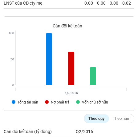
phân
LNST của CĐ cty mẹ
0.00
0.00
0.00
0.02
tích
(-)
Cân đối kế toán
Thuật
100
ngữ
(-)
50
Dịch
vụ
(-)
0
Đào
Q2/2016
tạo
Tổng tài sản
Nợ phải trả
Vốn chủ sỡ hữu
Theo quý
Theo năm
Sách
Cân đối kế toán (tỷ đồng)
Q2/2016
tài