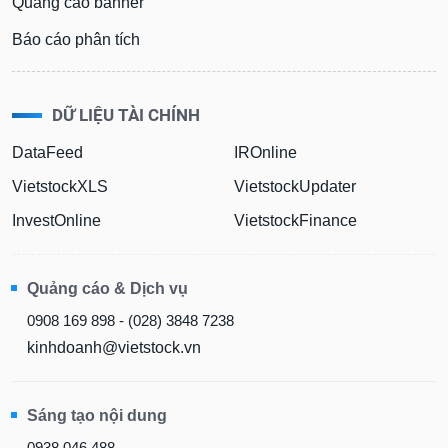
Quảng cáo banner
Báo cáo phân tích
DỮ LIỆU TÀI CHÍNH
DataFeed
IROnline
VietstockXLS
VietstockUpdater
InvestOnline
VietstockFinance
Quảng cáo & Dịch vụ
0908 169 898 - (028) 3848 7238
kinhdoanh@vietstock.vn
Sáng tạo nội dung
0938 046 488