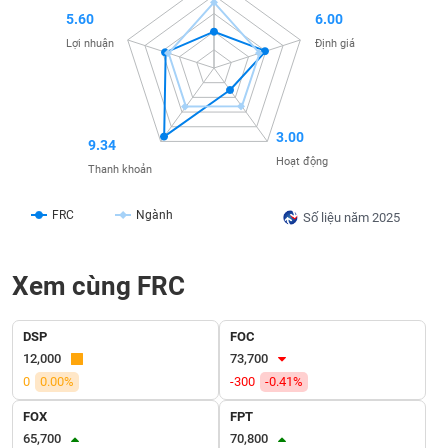
SÓC
5.60
6.00
SỨC
Lợi nhuận
Định giá
KHỎE
3.00
9.34
TÀI
Hoạt động
CHÍNH
Thanh khoản
FRC
Ngành
Số liệu năm 2025
CÔNG
Xem cùng FRC
NGHỆ
THÔNG
TIN
DSP
FOC
12,000
73,700
0
0.00%
-300
-0.41%
FOX
FPT
DỊCH
65,700
70,800