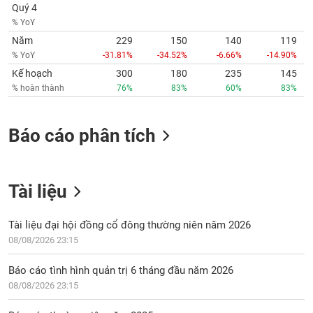
Quý 4
% YoY
Năm
229
150
140
119
% YoY
-31.81%
-34.52%
-6.66%
-14.90%
Kế hoạch
300
180
235
145
% hoàn thành
76%
83%
60%
83%
Báo cáo phân tích
Tài liệu
Tài liệu đại hội đồng cổ đông thường niên năm 2026
08/08/2026 23:15
Báo cáo tình hình quản trị 6 tháng đầu năm 2026
08/08/2026 23:15