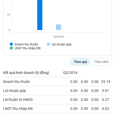
Tất cả
Cổ phiếu
Chỉ số
Chứng chỉ quỹ
Chứng q
Lãnh
10
đạo
(-)
0
Tất cả
Người nội bộ
Người liên quan
Cổ đông lớn
Q2/2016
Doanh thu thuần
Lợi nhuận gộp
Tin
LNST thu nhập DN
tức
(-)
Theo quý
Theo năm
Bài
Kết quả kinh doanh (tỷ đồng)
Q2/2016
viết
của
Doanh thu thuần
0.00
0.00
0.00
25.19
tác
giả
Lợi nhuận gộp
0.00
0.00
0.00
3.81
(-)
LN thuần từ HĐKD
0.00
0.00
0.00
0.27
Báo
LNST thu nhập DN
0.00
0.00
0.00
0.02
cáo