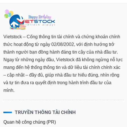
Tất cả
Cổ phiếu
Chỉ số
Chứng chỉ quỹ
Chứng q
Lãnh
đạo
(-)
Vietstock – Cổng thông tin tài chính và chứng khoán chính
Tất cả
Người nội bộ
Người liên quan
Cổ đông lớn
thức hoạt động từ ngày 02/08/2002, với định hướng trở
thành người bạn đồng hành đáng tin cậy của nhà đầu tư.
Tin
tức
Ngay từ những ngày đầu, Vietstock đã không ngừng nỗ lực
(-)
mang đến hệ thống thông tin và dữ liệu tài chính chính xác
– cập nhật – đầy đủ, giúp nhà đầu tư hiểu đúng, nhìn rộng
Bài
và tự tin đưa ra quyết định trong hành trình đầu tư của
viết
của
mình.
tác
giả
(-)
TRUYỀN THÔNG TÀI CHÍNH
Báo
Quan hệ công chúng (PR)
cáo