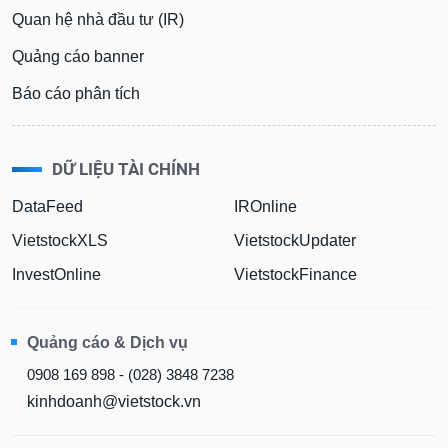
phân
Quan hệ nhà đầu tư (IR)
tích
(-)
Quảng cáo banner
Báo cáo phân tích
Thuật
ngữ
(-)
DỮ LIỆU TÀI CHÍNH
Dịch
DataFeed
IROnline
vụ
(-)
VietstockXLS
VietstockUpdater
InvestOnline
VietstockFinance
Đào
tạo
Quảng cáo & Dịch vụ
0908 169 898 - (028) 3848 7238
kinhdoanh@vietstock.vn
Sách
tài