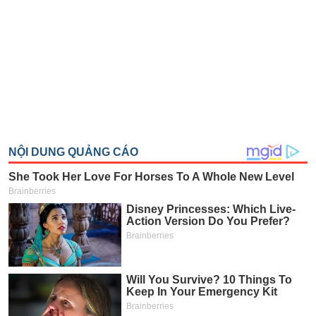
SÓC
SỨC
KHỎE
TÀI
CHÍNH
CÔNG
NGHỆ
THÔNG
TIN
DỊCH