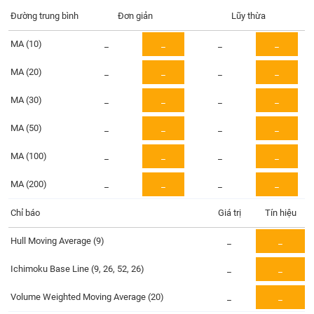
Tổng
VS-
quan
Đường trung bình
Đơn giản
Lũy thừa
SECTOR
Giao
MA (10)
_
_
_
_
dịch
MA (20)
_
_
_
_
Tài
chính
MA (30)
_
_
_
_
NĂNG
Phân
LƯỢNG
tích
MA (50)
_
_
_
_
kỹ
MA (100)
thuật
_
_
_
_
Hồ
MA (200)
_
_
_
_
NGUYÊN
sơ
VẬT
doanh
Chỉ báo
Giá trị
Tín hiệu
LIỆU
nghiệp
Hull Moving Average (9)
_
_
Tin
tức
Ichimoku Base Line (9, 26, 52, 26)
_
_
sự
CÔNG
kiện
Volume Weighted Moving Average (20)
_
_
NGHIỆP
Tài