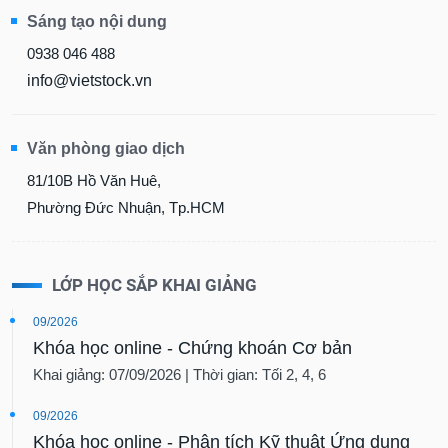
chính
Sáng tạo nội dung
0938 046 488
info@vietstock.vn
Công
cụ
đầu
Văn phòng giao dịch
tư
81/10B Hồ Văn Huê,
Phường Đức Nhuận, Tp.HCM
Truyền
thông
LỚP HỌC SẮP KHAI GIẢNG
tài
chính
09/2026
Khóa học online - Chứng khoán Cơ bản
Khai giảng: 07/09/2026 | Thời gian: Tối 2, 4, 6
Dữ
09/2026
liệu
Khóa học online - Phân tích Kỹ thuật Ứng dụng