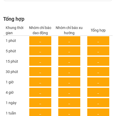
Giá
tích
Đặt
Biểu
lệnh
đồ
ĐÔNG
Tổng hợp
Nước
tài
DƯƠNG
ngoài
chính
Khung thời
Nhóm chỉ báo
Nhóm chỉ báo xu
Tổng hợp
gian
dao động
hướng
Tự
1 phút
_
_
_
TÀI
doanh
CHÍNH
Ảnh
_
_
_
5 phút
CÁ
hưởng
NHÂN
chỉ
_
_
_
15 phút
số
_
_
_
30 phút
Biến
PHÂN
động
TÍCH
_
_
_
1 giờ
cổ
VIETSTOCKFINANCE
phiếu
_
_
_
4 giờ
Giao
_
_
_
1 ngày
dịch
VĨ
nội
_
_
_
1 tuần
MÔ
bộ