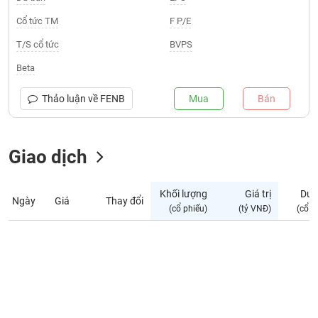
Giá
tích
Cổ tức TM
F P/E
Đặt
Biểu
lệnh
T/S cổ tức
BVPS
đồ
ĐÔNG
Nước
tài
DƯƠNG
Beta
ngoài
chính
Tự
Thảo luận về
FENB
Mua
Bán
TÀI
doanh
CHÍNH
Ảnh
CÁ
hưởng
Giao dịch
NHÂN
chỉ
số
Khối lượng
Giá trị
Dư 
Ngày
Giá
Thay đổi
Biến
PHÂN
(cổ phiếu)
(tỷ VNĐ)
(cổ p
động
TÍCH
cổ
VIETSTOCKFINANCE
phiếu
Giao
dịch
VĨ
nội
MÔ
bộ