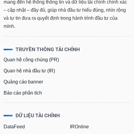
tài
mang đến hệ thống thông tin và dữ liệu tài chính chính xác
chính
– cập nhật – đầy đủ, giúp nhà đầu tư hiểu đúng, nhìn rộng
và tự tin đưa ra quyết định trong hành trình đầu tư của
mình.
TRUYỀN THÔNG TÀI CHÍNH
Quan hệ công chúng (PR)
Quan hệ nhà đầu tư (IR)
Quảng cáo banner
Báo cáo phân tích
DỮ LIỆU TÀI CHÍNH
DataFeed
IROnline