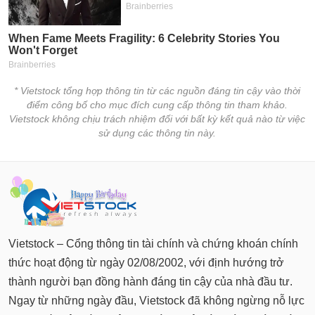
chính
Công
cụ
* Vietstock tổng hợp thông tin từ các nguồn đáng tin cậy vào thời
đầu
điểm công bố cho mục đích cung cấp thông tin tham khảo.
tư
Vietstock không chịu trách nhiệm đối với bất kỳ kết quả nào từ việc
sử dụng các thông tin này.
Truyền
thông
tài
chính
Vietstock – Cổng thông tin tài chính và chứng khoán chính
thức hoạt động từ ngày 02/08/2002, với định hướng trở
thành người bạn đồng hành đáng tin cậy của nhà đầu tư.
Dữ
Ngay từ những ngày đầu, Vietstock đã không ngừng nỗ lực
liệu