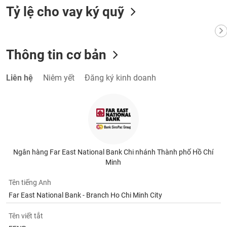
VỤ
Tỷ lệ cho vay ký quỹ
TRUYỀN
THÔNG
Thông tin cơ bản
TIỆN
Liên hệ
Niêm yết
Đăng ký kinh doanh
ÍCH
BẤT
ĐỘNG
Ngân hàng Far East National Bank Chi nhánh Thành phố Hồ Chí
SẢN
Minh
Tên tiếng Anh
Mã
chứng
Far East National Bank - Branch Ho Chi Minh City
khoán
(-)
Tên viết tắt