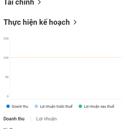
Tài chính
liệu
Tâm
Thực hiện kế hoạch
lý
TIÊU
thị
DÙNG
trường
KHÔNG
150
THIẾT
YẾU
100
TIÊU
50
DÙNG
THIẾT
YẾU
0
Doanh thu
Lợi nhuận trước thuế
Lợi nhuận sau thuế
Doanh thu
Lợi nhuận
CHĂM