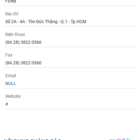
FENB
Tất cả
Cổ phiếu
Chỉ số
Chứng chỉ quỹ
Chứng q
Địa chỉ
Lãnh
Số 2A - 4A - Tôn Đức Thắng - Q.1 - Tp.HCM
đạo
(-)
Điện thoại
Tất cả
Người nội bộ
Người liên quan
Cổ đông lớn
(84.28) 3822 0566
Fax
Tin
tức
(84.28) 3822 0560
(-)
Email
NULL
Bài
viết
Website
của
tác
#
giả
(-)
Báo
cáo