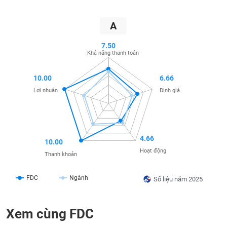
SÓC
SỨC
A
KHỎE
7.50
Khả năng thanh toán
TÀI
10.00
6.66
CHÍNH
Lợi nhuận
Định giá
CÔNG
4.66
10.00
NGHỆ
Hoạt động
Thanh khoản
THÔNG
TIN
FDC
Ngành
Số liệu năm 2025
Xem cùng FDC
DỊCH