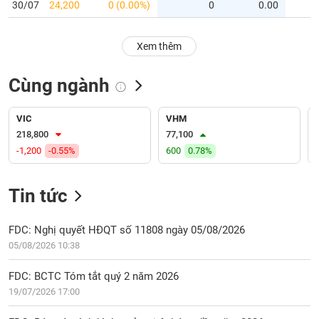
PHIẾU
Hủy
30/07
24,200
0 (0.00%)
0
0.00
niêm
yết
Xem thêm
Theo
CÔNG
dõi
CỤ
Cùng ngành
đặc
ĐẦU
biệt
TƯ
VIC
VHM
Không
218,800
77,100
được
-1,200
-0.55%
600
0.78%
ký
XUẤT
quỹ
DỮ
LIỆU
Tin tức
Danh
mục
ETF
FDC: Nghị quyết HĐQT số 11808 ngày 05/08/2026
TIN
05/08/2026 10:38
Cổ
MỚI
phiếu
FDC: BCTC Tóm tắt quý 2 năm 2026
chi
Ngành
19/07/2026 17:00
tiết
(-)