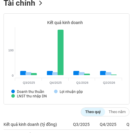
Tài chính
Tất cả
Cổ phiếu
Chỉ số
Chứng chỉ quỹ
Chứng q
Lãnh
đạo
Kết quả kinh doanh
(-)
Tất cả
Người nội bộ
Người liên quan
Cổ đông lớn
100
Tin
tức
(-)
0
Bài
Q3/2025
Q4/2025
Q1/2026
Q2/2026
viết
Doanh thu thuần
Lợi nhuận gộp
của
LNST thu nhập DN
tác
giả
(-)
Theo quý
Theo năm
Kết quả kinh doanh (tỷ đồng)
Q3/2025
Q4/2025
Q1
Báo
cáo