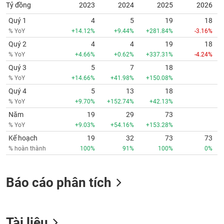
Tỷ đồng
2023
2024
2025
2026
Quý 1
4
5
19
18
% YoY
+14.12%
+9.44%
+281.84%
-3.16%
Quý 2
4
4
19
18
% YoY
+4.66%
+0.62%
+337.31%
-4.24%
Quý 3
5
7
18
% YoY
+14.66%
+41.98%
+150.08%
Quý 4
5
13
18
% YoY
+9.70%
+152.74%
+42.13%
Năm
19
29
73
% YoY
+9.03%
+54.16%
+153.28%
Kế hoạch
19
32
73
73
% hoàn thành
100%
91%
100%
0%
Báo cáo phân tích
Tài liệu