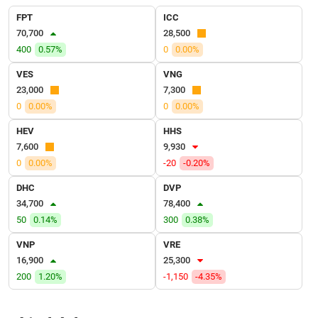
VỤ
FPT
ICC
TRUYỀN
70,700
28,500
THÔNG
400
0.57%
0
0.00%
VES
VNG
23,000
7,300
TIỆN
0
0.00%
0
0.00%
ÍCH
HEV
HHS
7,600
9,930
0
0.00%
-20
-0.20%
DHC
DVP
BẤT
34,700
78,400
ĐỘNG
50
0.14%
300
0.38%
SẢN
VNP
VRE
Mã
16,900
25,300
chứng
200
1.20%
-1,150
-4.35%
khoán
(-)