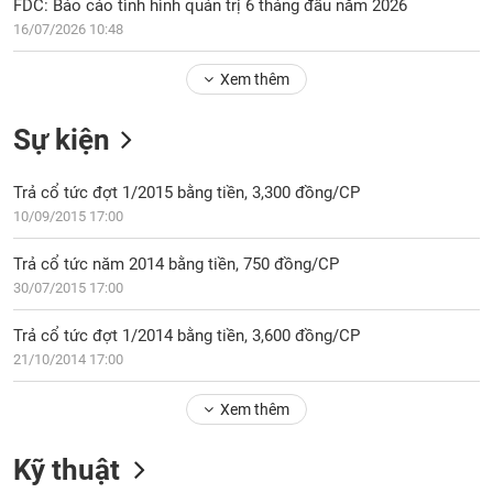
Tổng
FDC: Báo cáo tình hình quản trị 6 tháng đầu năm 2026
VS-
quan
16/07/2026 10:48
SECTOR
Giao
Xem thêm
dịch
Tài
Sự kiện
chính
NĂNG
Phân
LƯỢNG
Trả cổ tức đợt 1/2015 bằng tiền, 3,300 đồng/CP
tích
10/09/2015 17:00
kỹ
thuật
Trả cổ tức năm 2014 bằng tiền, 750 đồng/CP
Hồ
30/07/2015 17:00
NGUYÊN
sơ
VẬT
doanh
Trả cổ tức đợt 1/2014 bằng tiền, 3,600 đồng/CP
LIỆU
nghiệp
21/10/2014 17:00
Tin
tức
Xem thêm
sự
CÔNG
kiện
Kỹ thuật
NGHIỆP
Tài