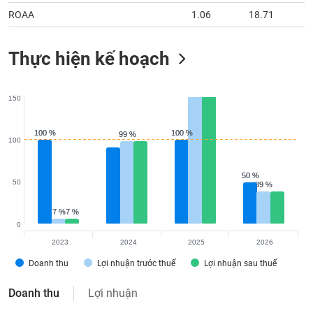
ROAA
1.06
18.71
Thực hiện kế hoạch
150
100 %
100 %
100 %
100 %
99 %
99 %
100
50 %
50 %
50
39 %
39 %
7 %
7 %
7 %
7 %
0
2023
2024
2025
2026
Doanh thu
Lợi nhuận trước thuế
Lợi nhuận sau thuế
Doanh thu
Lợi nhuận