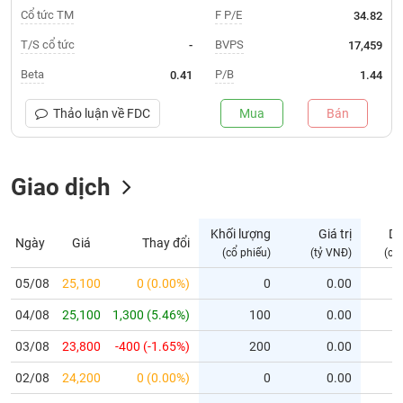
Cổ tức TM
F P/E
34.82
Trạng
T/S cổ tức
BVPS
-
17,459
thái
NGÀNH
cổ
Beta
P/B
0.41
1.44
phiếu
Thảo luận về
FDC
Mua
Bán
Quy
DOANH
mô
NGHIỆP
thị
trường
Giao dịch
Niêm
CỔ
yết
Khối lượng
Giá trị
D
PHIẾU
Ngày
Giá
Thay đổi
(cổ phiếu)
(tỷ VNĐ)
(cổ
Niêm
yết
05/08
25,100
0 (0.00%)
0
0.00
mới
PHÁI
04/08
25,100
1,300 (5.46%)
100
0.00
Niêm
SINH
yết
03/08
23,800
-400 (-1.65%)
200
0.00
bổ
02/08
sung
24,200
0 (0.00%)
0
0.00
TRÁI