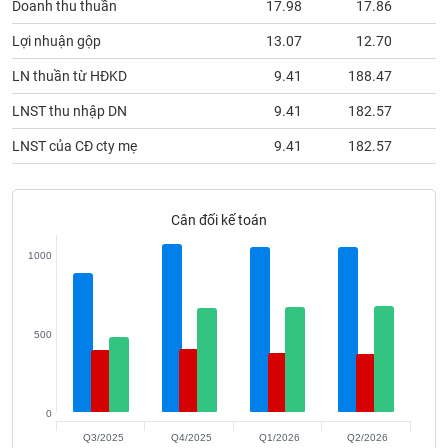
Doanh thu thuần
17.98
17.86
phân
tích
(-)
Lợi nhuận gộp
13.07
12.70
LN thuần từ HĐKD
9.41
188.47
Thuật
LNST thu nhập DN
9.41
182.57
ngữ
(-)
LNST của CĐ cty mẹ
9.41
182.57
Dịch
vụ
Cân đối kế toán
(-)
1000
Đào
tạo
500
Sách
0
tài
Q3/2025
Q4/2025
Q1/2026
Q2/2026