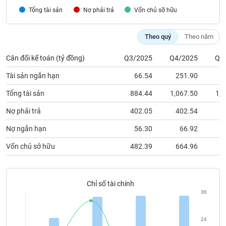
chính
Tổng tài sản
Nợ phải trả
Vốn chủ sỡ hữu
Theo quý
Theo năm
Công
Cân đối kế toán (tỷ đồng)
Q3/2025
Q4/2025
Q1
cụ
đầu
Tài sản ngắn hạn
66.54
251.90
tư
Tổng tài sản
884.44
1,067.50
1,0
Nợ phải trả
402.05
402.54
3
Truyền
Nợ ngắn hạn
56.30
66.92
thông
Vốn chủ sở hữu
482.39
664.96
6
tài
chính
Chỉ số tài chính
36
Dữ
liệu
24