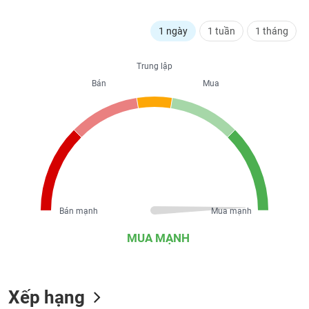
liệu
1 ngày
1 tuần
1 tháng
Tâm
lý
TIÊU
Trung lập
thị
DÙNG
trường
Bán
Mua
KHÔNG
THIẾT
YẾU
TIÊU
DÙNG
Bán mạnh
Mua mạnh
THIẾT
YẾU
MUA MẠNH
Xếp hạng
CHĂM