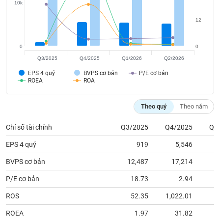
tài
10k
chính
12
0
0
Q3/2025
Q4/2025
Q1/2026
Q2/2026
EPS 4 quý
BVPS cơ bản
P/E cơ bản
ROEA
ROA
Theo quý
Theo năm
Chỉ số tài chính
Q3/2025
Q4/2025
Q1
EPS 4 quý
919
5,546
BVPS cơ bản
12,487
17,214
1
P/E cơ bản
18.73
2.94
ROS
52.35
1,022.01
ROEA
1.97
31.82