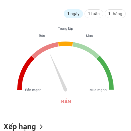
liệu
1 ngày
1 tuần
1 tháng
Tâm
lý
TIÊU
thị
Trung lập
DÙNG
trường
Bán
Mua
KHÔNG
THIẾT
YẾU
TIÊU
DÙNG
Bán mạnh
Mua mạnh
THIẾT
YẾU
BÁN
Xếp hạng
CHĂM