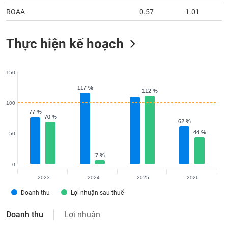
ROAA
0.57
1.01
Thực hiện kế hoạch
150
117 %
117 %
112 %
112 %
100
77 %
77 %
70 %
70 %
62 %
62 %
44 %
44 %
50
7 %
7 %
0
2023
2024
2025
2026
Doanh thu
Lợi nhuận sau thuế
Doanh thu
Lợi nhuận