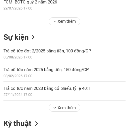
Tổng
FCM: BCTC quý 2 năm 2026
VS-
quan
SECTOR
29/07/2026 17:00
Giao
Xem thêm
dịch
Tài
Sự kiện
chính
NĂNG
Phân
LƯỢNG
Trả cổ tức đợt 2/2025 bằng tiền, 100 đồng/CP
tích
05/08/2026 17:00
kỹ
thuật
Trả cổ tức năm 2025 bằng tiền, 150 đồng/CP
Hồ
08/02/2026 17:00
NGUYÊN
sơ
VẬT
doanh
Trả cổ tức năm 2023 bằng cổ phiếu, tỷ lệ 40:1
LIỆU
nghiệp
27/11/2024 17:00
Tin
tức
Xem thêm
sự
CÔNG
kiện
Kỹ thuật
NGHIỆP
Tài