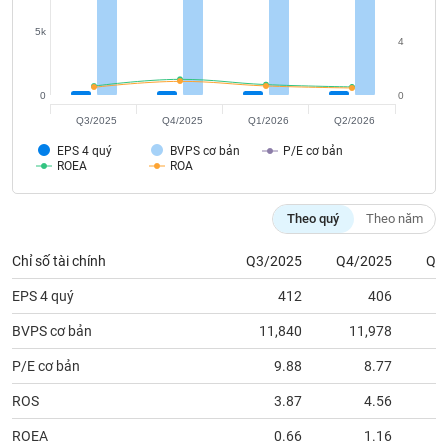
tài
chính
5k
4
0
0
Q3/2025
Q4/2025
Q1/2026
Q2/2026
EPS 4 quý
BVPS cơ bản
P/E cơ bản
ROEA
ROA
Theo quý
Theo năm
Chỉ số tài chính
Q3/2025
Q4/2025
Q1
EPS 4 quý
412
406
BVPS cơ bản
11,840
11,978
1
P/E cơ bản
9.88
8.77
ROS
3.87
4.56
ROEA
0.66
1.16