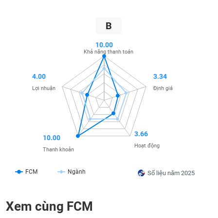
SÓC
SỨC
KHỎE
B
10.00
Khả năng thanh toán
TÀI
4.00
3.34
CHÍNH
Lợi nhuận
Định giá
CÔNG
3.66
10.00
NGHỆ
Hoạt động
Thanh khoản
THÔNG
TIN
FCM
Ngành
Số liệu năm 2025
Xem cùng FCM
DỊCH