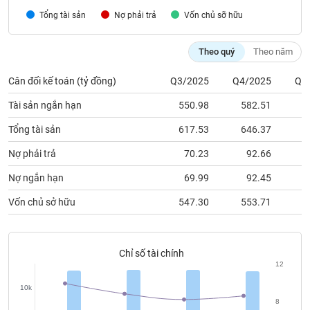
chính
Tổng tài sản
Nợ phải trả
Vốn chủ sỡ hữu
Theo quý
Theo năm
Công
Cân đối kế toán (tỷ đồng)
Q3/2025
Q4/2025
Q1
cụ
đầu
Tài sản ngắn hạn
550.98
582.51
5
tư
Tổng tài sản
617.53
646.37
6
Nợ phải trả
70.23
92.66
Truyền
Nợ ngắn hạn
69.99
92.45
thông
Vốn chủ sở hữu
547.30
553.71
5
tài
chính
Chỉ số tài chính
12
Dữ
10k
liệu
8