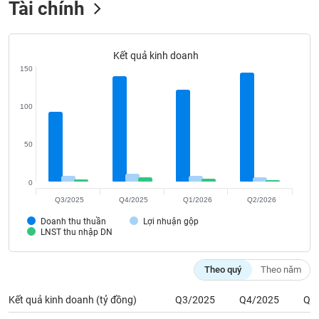
Tài chính
Tất cả
Cổ phiếu
Chỉ số
Chứng chỉ quỹ
Chứng q
Lãnh
đạo
Kết quả kinh doanh
(-)
150
Tất cả
Người nội bộ
Người liên quan
Cổ đông lớn
100
Tin
tức
50
(-)
0
Bài
Q3/2025
Q4/2025
Q1/2026
Q2/2026
viết
của
Doanh thu thuần
Lợi nhuận gộp
LNST thu nhập DN
tác
giả
(-)
Theo quý
Theo năm
Kết quả kinh doanh (tỷ đồng)
Q3/2025
Q4/2025
Q1
Báo
cáo