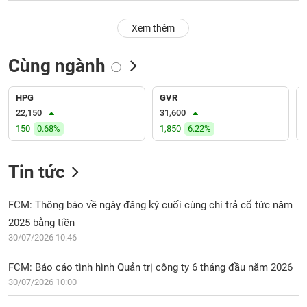
PHIẾU
Hủy
niêm
Xem thêm
yết
Theo
Cùng ngành
CÔNG
dõi
CỤ
đặc
ĐẦU
biệt
HPG
GVR
TƯ
22,150
31,600
Không
150
0.68%
1,850
6.22%
được
ký
XUẤT
quỹ
DỮ
Tin tức
LIỆU
Danh
mục
FCM: Thông báo về ngày đăng ký cuối cùng chi trả cổ tức năm
ETF
2025 bằng tiền
TIN
30/07/2026 10:46
Cổ
MỚI
phiếu
FCM: Báo cáo tình hình Quản trị công ty 6 tháng đầu năm 2026
chi
Ngành
tiết
30/07/2026 10:00
(-)