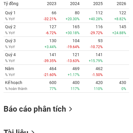
Tỷ đồng
2023
2024
2025
2026
Quý 1
66
80
112
122
% YoY
-32.21%
+20.30%
+40.28%
+8.82%
Quý 2
127
165
116
145
% YoY
-6.72%
+30.18%
-29.72%
+24.88%
Quý 3
130
104
93
% YoY
+3.44%
-19.64%
-10.72%
Quý 4
141
121
141
% YoY
-39.35%
-13.63%
+15.79%
Năm
464
469
462
% YoY
-21.60%
+1.17%
-1.50%
Kế hoạch
600
400
420
430
% hoàn thành
77%
117%
110%
0%
Báo cáo phân tích
Tài liệu