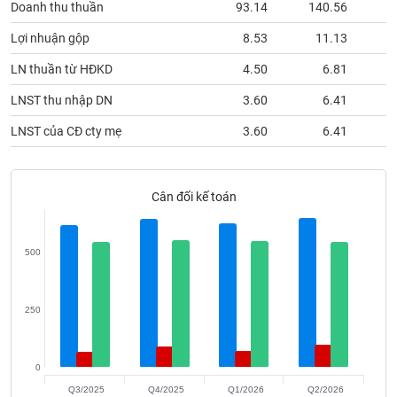
Doanh thu thuần
93.14
140.56
1
phân
tích
(-)
Lợi nhuận gộp
8.53
11.13
LN thuần từ HĐKD
4.50
6.81
Thuật
LNST thu nhập DN
3.60
6.41
ngữ
(-)
LNST của CĐ cty mẹ
3.60
6.41
Dịch
vụ
Cân đối kế toán
(-)
500
Đào
tạo
250
Sách
0
tài
Q3/2025
Q4/2025
Q1/2026
Q2/2026