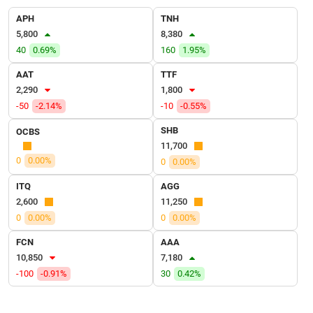
VỤ
APH
TNH
TRUYỀN
5,800
8,380
THÔNG
40
0.69%
160
1.95%
AAT
TTF
2,290
1,800
TIỆN
-50
-2.14%
-10
-0.55%
ÍCH
SHB
OCBS
11,700
0
0.00%
0
0.00%
ITQ
AGG
BẤT
2,600
11,250
ĐỘNG
0
0.00%
0
0.00%
SẢN
FCN
AAA
Mã
10,850
7,180
chứng
-100
-0.91%
30
0.42%
khoán
(-)