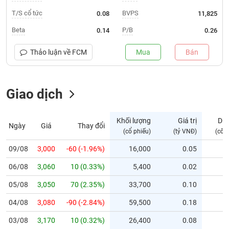
T/S cổ tức
BVPS
0.08
11,825
Trạng
thái
Beta
P/B
0.14
0.26
NGÀNH
cổ
phiếu
Thảo luận về
FCM
Mua
Bán
Quy
DOANH
mô
NGHIỆP
Giao dịch
thị
trường
Niêm
Khối lượng
Giá trị
Dư
Ngày
Giá
Thay đổi
CỔ
yết
(cổ phiếu)
(tỷ VNĐ)
(cổ 
PHIẾU
Niêm
09/08
3,000
-60 (-1.96%)
16,000
0.05
yết
mới
06/08
3,060
10 (0.33%)
5,400
0.02
PHÁI
Niêm
SINH
05/08
3,050
70 (2.35%)
33,700
0.10
yết
04/08
3,080
-90 (-2.84%)
59,500
0.18
bổ
sung
TRÁI
03/08
3,170
10 (0.32%)
26,400
0.08