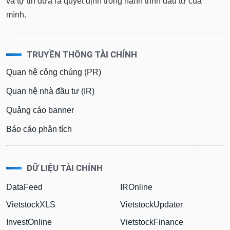
và tự tin đưa ra quyết định trong hành trình đầu tư của
mình.
TRUYỀN THÔNG TÀI CHÍNH
Quan hệ công chúng (PR)
Quan hệ nhà đầu tư (IR)
Quảng cáo banner
Báo cáo phân tích
DỮ LIỆU TÀI CHÍNH
DataFeed
IROnline
VietstockXLS
VietstockUpdater
InvestOnline
VietstockFinance