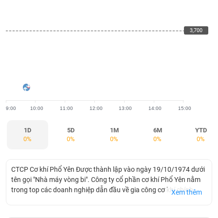
khoản
lai
dịch
lỗ
Phân
Vĩ
Thống
Định
tích
mô
BẤT
Chứng
IR
Giao
kê
Chứng
giá
kỹ
ĐỘNG
quyền
Awards
3,700
3,700
dịch
giao
quyền
thuật
SẢN
Nước
nội
dịch
Trái
ngoài
Tổng
bộ
Bảng
phiếu
Tin
quan
giá
Đào
doanh
Tự
Niên
tức
TÀI
trực
tạo
nghiệp
doanh
Thống
giám
CHÍNH
tuyến
kê
Top
Tài
giao
Bộ
cổ
liệu
9:00
10:00
11:00
12:00
13:00
14:00
15:00
dịch
Dịch
lọc
phiếu
cổ
HÀNG
vụ
cổ
Định
đông
HÓA
Bản
1D
5D
1M
6M
YTD
phiếu
giá
0%
0%
0%
0%
0%
đồ
So
ngành
sánh
KINH
cổ
Thống
CTCP Cơ khí Phổ Yên Được thành lập vào ngày 19/10/1974 dưới
TẾ
phiếu
kê
tên gọi "Nhà máy vòng bi". Công ty cổ phần cơ khí Phổ Yên nằm
giao
trong top các doanh nghiệp dẫn đầu về gia công cơ khí chính
Xem thêm
Báo
dịch
xác. Trải qua hơn 40 năm hoạt động, với bề dày kinh nghiệm và
cáo
THẾ
thành tựu, Công ty Cơ khí Phổ Yên đã tham gia cung cấp thiết bị,
phân
GIỚI