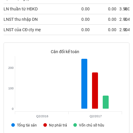
phân
tích
LN thuần từ HĐKD
0.00
0.00
3.58
4.02
(-)
LNST thu nhập DN
0.00
0.00
2.90
3.44
LNST của CĐ cty mẹ
0.00
0.00
2.90
3.44
Thuật
ngữ
(-)
Cân đối kế toán
Dịch
vụ
(-)
200
Đào
100
tạo
0
Q2/2016
Q2/2017
Sách
Tổng tài sản
Nợ phải trả
Vốn chủ sỡ hữu
tài