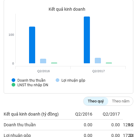
Tất cả
Cổ phiếu
Chỉ số
Chứng chỉ quỹ
Chứng q
Kết quả kinh doanh
Lãnh
đạo
(-)
100
Tất cả
Người nội bộ
Người liên quan
Cổ đông lớn
Tin
tức
0
(-)
Q2/2016
Q2/2017
Doanh thu thuần
Lợi nhuận gộp
Bài
LNST thu nhập DN
viết
của
tác
Theo quý
Theo năm
giả
(-)
Kết quả kinh doanh (tỷ đồng)
Q2/2016
Q2/2017
Doanh thu thuần
0.00
0.00
128.23
163.
Báo
cáo
Lợi nhuận gộp
0.00
0.00
17.24
20.3