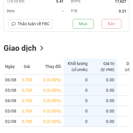
T/S cổ tức
BVPS
5.41
17,627
Trạng
Beta
P/B
-
0.21
thái
NGÀNH
cổ
Thảo luận về
FBC
Mua
Bán
phiếu
Quy
Giao dịch
DOANH
mô
NGHIỆP
thị
trường
Khối lượng
Giá trị
Dư
Ngày
Giá
Thay đổi
Niêm
(cổ phiếu)
(tỷ VNĐ)
(cổ 
CỔ
yết
PHIẾU
06/08
3,700
0 (0.00%)
0
0.00
Niêm
05/08
yết
3,700
0 (0.00%)
0
0.00
mới
PHÁI
04/08
3,700
0 (0.00%)
0
0.00
Niêm
SINH
03/08
3,700
0 (0.00%)
0
0.00
yết
bổ
02/08
3,700
0 (0.00%)
0
0.00
sung
TRÁI