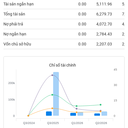
chính
Tài sản ngắn hạn
0.00
5,111.96
5,7
Tổng tài sản
0.00
6,279.73
7,2
Nợ phải trả
0.00
4,072.70
4,5
Công
cụ
Nợ ngắn hạn
0.00
2,784.43
2,9
đầu
Vốn chủ sở hữu
0.00
2,207.03
2,6
tư
Chỉ số tài chính
45
Truyền
thông
200k
tài
30
chính
100k
15
0
0
Dữ
liệu
Q3/2024
Q3/2025
Q1/2026
Q2/2026