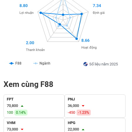
SÓC
8.80
7.34
SỨC
Lợi nhuận
Định giá
KHỎE
8.66
2.00
TÀI
Hoạt động
CHÍNH
Thanh khoản
F88
Ngành
Số liệu năm 2025
CÔNG
Xem cùng F88
NGHỆ
THÔNG
TIN
FPT
PNJ
70,800
36,000
100
0.14%
-450
-1.23%
VHM
HPG
DỊCH
73,000
22,000