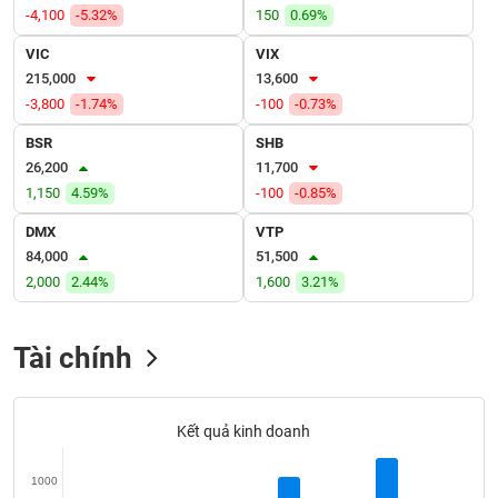
VỤ
-4,100
-5.32%
150
0.69%
TRUYỀN
VIC
VIX
THÔNG
215,000
13,600
-3,800
-1.74%
-100
-0.73%
BSR
SHB
TIỆN
26,200
11,700
ÍCH
1,150
4.59%
-100
-0.85%
DMX
VTP
84,000
51,500
2,000
2.44%
1,600
3.21%
BẤT
ĐỘNG
SẢN
Tài chính
Mã
chứng
Kết quả kinh doanh
khoán
(-)
1000