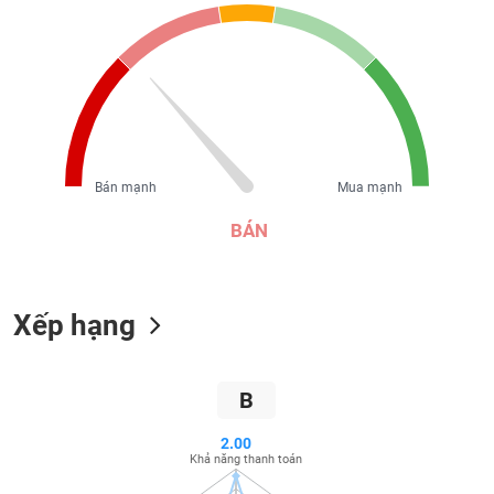
liệu
Tâm
lý
TIÊU
thị
DÙNG
trường
KHÔNG
THIẾT
YẾU
Bán mạnh
Mua mạnh
BÁN
TIÊU
Xếp hạng
DÙNG
THIẾT
YẾU
B
2.00
Khả năng thanh toán
CHĂM