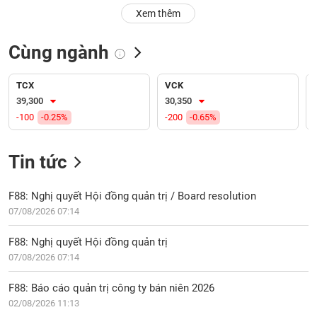
PHIẾU
Hủy
Xem thêm
niêm
yết
Cùng ngành
Theo
CÔNG
dõi
CỤ
đặc
TCX
VCK
ĐẦU
biệt
39,300
30,350
TƯ
-100
-0.25%
-200
-0.65%
Không
được
ký
Tin tức
XUẤT
quỹ
DỮ
LIỆU
Danh
F88: Nghị quyết Hội đồng quản trị / Board resolution
mục
07/08/2026 07:14
ETF
TIN
F88: Nghị quyết Hội đồng quản trị
Cổ
MỚI
07/08/2026 07:14
phiếu
chi
Ngành
F88: Báo cáo quản trị công ty bán niên 2026
tiết
(-)
02/08/2026 11:13