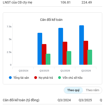
phân
LNST của CĐ cty mẹ
106.81
224.49
2
tích
(-)
Cân đối kế toán
Thuật
7.5k
ngữ
(-)
5k
Dịch
vụ
2.5k
(-)
0
Đào
Q3/2024
Q3/2025
Q1/2026
Q2/2026
tạo
Tổng tài sản
Nợ phải trả
Vốn chủ sỡ hữu
Theo quý
Theo năm
Sách
Cân đối kế toán (tỷ đồng)
Q3/2024
Q3/2025
Q1
tài