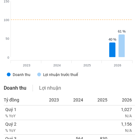
150
100
61 %
61 %
50
40 %
40 %
0
2023
2024
2025
2026
Doanh thu
Lợi nhuận trước thuế
Doanh thu
Lợi nhuận
Tỷ đồng
2023
2024
2025
2026
Quý 1
1,027
% YoY
N/A
Quý 2
1,156
% YoY
N/A
Quý 3
564
830