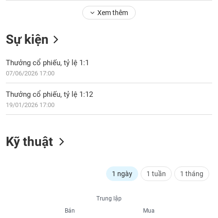
Tổng
VS-
quan
Xem thêm
SECTOR
Giao
Sự kiện
dịch
Tài
Thưởng cổ phiếu, tỷ lệ 1:1
chính
NĂNG
07/06/2026 17:00
Phân
LƯỢNG
tích
Thưởng cổ phiếu, tỷ lệ 1:12
kỹ
19/01/2026 17:00
thuật
Hồ
NGUYÊN
sơ
Kỹ thuật
VẬT
doanh
LIỆU
nghiệp
Tin
1 ngày
1 tuần
1 tháng
tức
sự
CÔNG
Trung lập
kiện
NGHIỆP
Bán
Mua
Tài