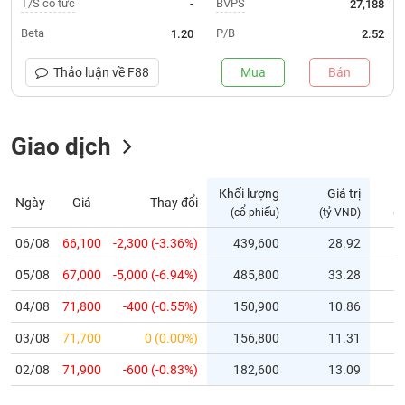
T/S cổ tức
BVPS
-
27,188
Trạng
Beta
P/B
1.20
2.52
thái
NGÀNH
cổ
Thảo luận về
F88
Mua
Bán
phiếu
Quy
Giao dịch
DOANH
mô
NGHIỆP
thị
trường
Khối lượng
Giá trị
Ngày
Giá
Thay đổi
Niêm
(cổ phiếu)
(tỷ VNĐ)
(c
CỔ
yết
PHIẾU
06/08
66,100
-2,300 (-3.36%)
439,600
28.92
Niêm
05/08
yết
67,000
-5,000 (-6.94%)
485,800
33.28
mới
PHÁI
04/08
71,800
-400 (-0.55%)
150,900
10.86
Niêm
SINH
03/08
71,700
0 (0.00%)
156,800
11.31
yết
bổ
02/08
71,900
-600 (-0.83%)
182,600
13.09
sung
TRÁI