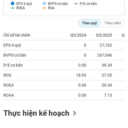
tài
EPS 4 quý
BVPS cơ bản
P/E cơ bản
chính
ROEA
ROA
Theo quý
Theo năm
Chỉ số tài chính
Q3/2024
Q3/2025
Q1
EPS 4 quý
0
27,162
1
BVPS cơ bản
0
267,046
2
P/E cơ bản
0.00
39.39
ROS
18.93
27.05
ROEA
0.00
20.34
ROAA
0.00
7.15
Thực hiện kế hoạch