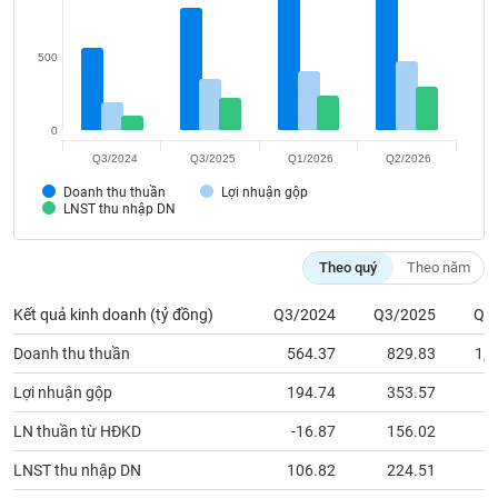
Tất cả
Cổ phiếu
Chỉ số
Chứng chỉ quỹ
Chứng q
500
Lãnh
đạo
(-)
0
Tất cả
Người nội bộ
Người liên quan
Cổ đông lớn
Q3/2024
Q3/2025
Q1/2026
Q2/2026
Doanh thu thuần
Lợi nhuận gộp
Tin
LNST thu nhập DN
tức
(-)
Theo quý
Theo năm
Bài
Kết quả kinh doanh (tỷ đồng)
Q3/2024
Q3/2025
Q1
viết
của
Doanh thu thuần
564.37
829.83
1,0
tác
giả
Lợi nhuận gộp
194.74
353.57
4
(-)
LN thuần từ HĐKD
-16.87
156.02
1
Báo
LNST thu nhập DN
106.82
224.51
2
cáo