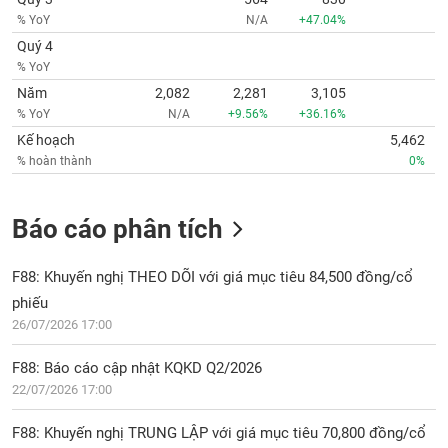
% YoY
N/A
+47.04%
Quý 4
% YoY
Năm
2,082
2,281
3,105
% YoY
N/A
+9.56%
+36.16%
Kế hoạch
5,462
% hoàn thành
0%
Báo cáo phân tích
F88: Khuyến nghị THEO DÕI với giá mục tiêu 84,500 đồng/cổ
phiếu
26/07/2026 17:00
F88: Báo cáo cập nhật KQKD Q2/2026
22/07/2026 17:00
F88: Khuyến nghị TRUNG LẬP với giá mục tiêu 70,800 đồng/cổ