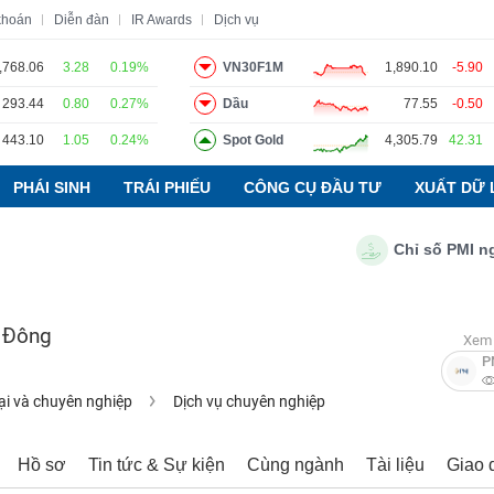
khoán
Diễn đàn
IR Awards
Dịch vụ
,768.06
3.28
0.19%
VN30F1M
1,890.10
-5.90
293.44
0.80
0.27%
Dầu
77.55
-0.50
o
Tin tức
Báo cáo phân tích
Thuật ngữ
Dịch vụ
443.10
1.05
0.24%
Spot Gold
4,305.79
42.31
PHÁI SINH
TRÁI PHIẾU
CÔNG CỤ ĐẦU TƯ
XUẤT DỮ 
Chỉ số PMI ngành 
 Đông
Xem 
P
ại và chuyên nghiệp
Dịch vụ chuyên nghiệp
Hồ sơ
Tin tức & Sự kiện
Cùng ngành
Tài liệu
Giao 