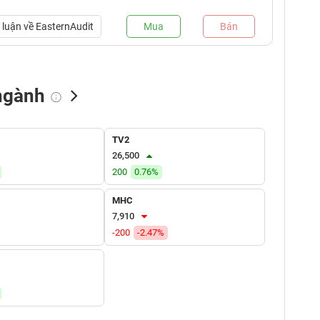
luận về
EasternAudit
Mua
Bán
ngành
NN bán
Tự doanh mua
Tự doanh bán
TV2
(tỷ VNĐ)
(tỷ VNĐ)
(tỷ VNĐ)
26,500
200
0.76%
MHC
7,910
-200
-2.47%