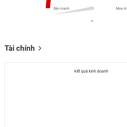
PHIẾU
Bán mạnh
Mua m
_
CÔNG
CỤ
ĐẦU
TƯ
Tài chính
XUẤT
DỮ
Kết quả kinh doanh
LIỆU
TIN
MỚI
Ngành
(-)