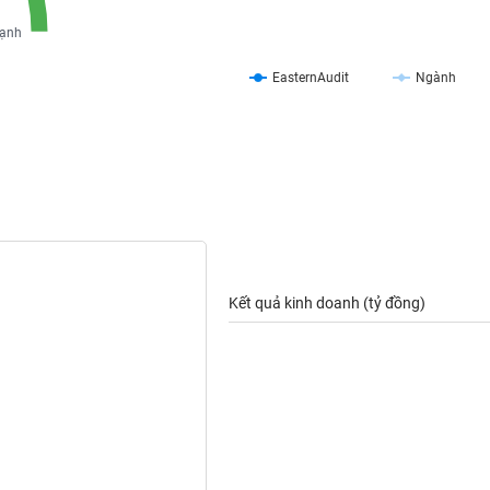
ạnh
EasternAudit
Ngành
Kết quả kinh doanh (tỷ đồng)