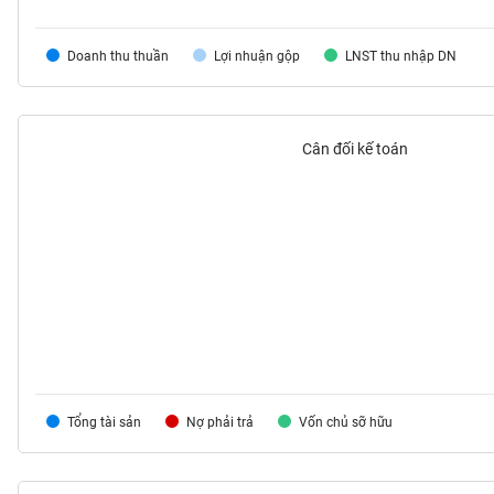
VS-
SECTOR
Doanh thu thuần
Lợi nhuận gộp
LNST thu nhập DN
Cân đối kế toán
NĂNG
LƯỢNG
NGUYÊN
VẬT
LIỆU
Tổng tài sản
Nợ phải trả
Vốn chủ sỡ hữu
CÔNG
NGHIỆP