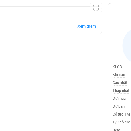
Xem thêm
KLGD
Mở cửa
Cao nhất
Thấp nhất
Dư mua
Dư bán
Cổ tức TM
T/S cổ tức
Beta