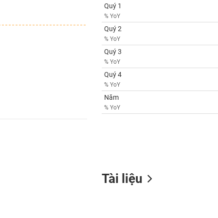
Quý 1
% YoY
Quý 2
% YoY
Quý 3
% YoY
Quý 4
% YoY
Năm
% YoY
Tài liệu