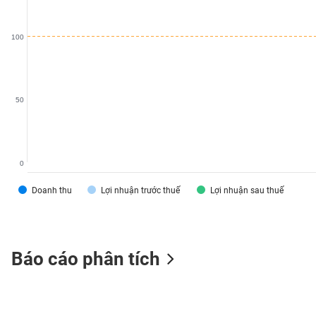
SÓC
SỨC
100
KHỎE
50
TÀI
CHÍNH
0
Doanh thu
Lợi nhuận trước thuế
Lợi nhuận sau thuế
CÔNG
NGHỆ
THÔNG
TIN
Báo cáo phân tích
DỊCH