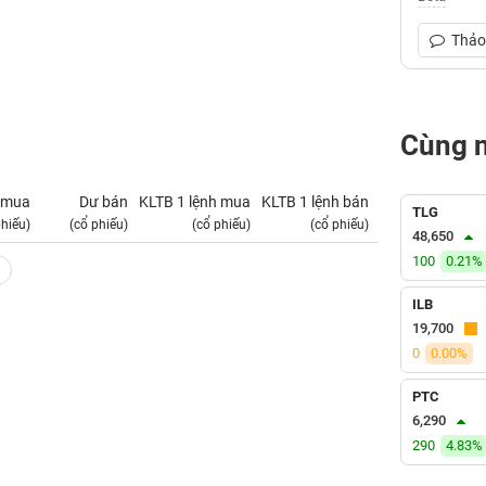
Thảo 
Cùng 
 mua
Dư bán
KLTB 1 lệnh mua
KLTB 1 lệnh bán
NN mua
TLG
phiếu)
(cổ phiếu)
(cổ phiếu)
(cổ phiếu)
(tỷ VNĐ)
48,650
100
0.21%
ILB
19,700
0
0.00%
PTC
6,290
290
4.83%