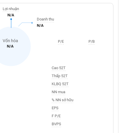
Lợi nhuận
N/A
Doanh thu
N/A
Vốn hóa
P/E
P/B
N/A
Cao 52T
Thấp 52T
KLBQ 52T
NN mua
% NN sở hữu
EPS
F P/E
BVPS