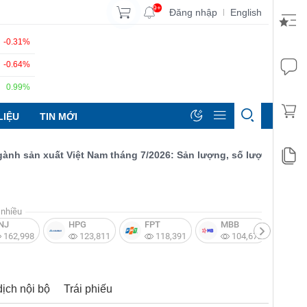
9+
Đăng nhập
English
|
-0.31%
-0.64%
0.99%
LIỆU
TIN MỚI
sản xuất Việt Nam tháng 7/2026: Sản lượng, số lượng đơn đặt hà
nhiều
NJ
HPG
FPT
MBB
V
162,998
123,811
118,391
104,672
dịch nội bộ
Trái phiếu