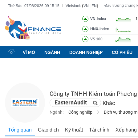
(
)
Đấu trường chứng 
Thứ Sáu, 07/08/2026
09:15:16
Vietstock
VN
|
EN
VN-Index
1
HNX-Index
Tất cả
Tính năng
Ngành
Mã chứng khoán
Lãnh đạ
VS 100
Tính
năng
VĨ MÔ
NGÀNH
DOANH NGHIỆP
CỔ PHIẾU
(-)
VIETSTOCK
Công ty TNHH Kiểm toán Phương
CHỨNG
EasternAudit
Khác
KHOÁN
Ngành:
Công nghiệp
Dịch vụ thương m
DOANH
Tổng quan
Giao dịch
Kỹ thuật
Tài chính
Xếp hạng
NGHIỆP