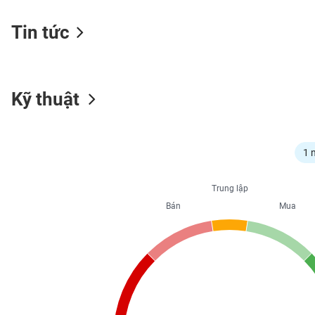
Tin tức
NGÀNH
Kỹ thuật
DOANH
NGHIỆP
1 
CỔ
Trung lập
PHIẾU
Bán
Mua
PHÁI
SINH
TRÁI