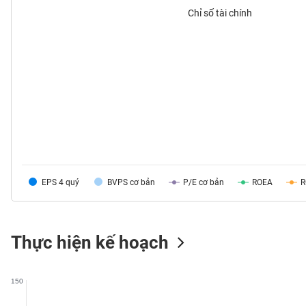
Chỉ số tài chính
TIÊU
DÙNG
KHÔNG
THIẾT
YẾU
EPS 4 quý
BVPS cơ bản
P/E cơ bản
ROEA
TIÊU
DÙNG
THIẾT
YẾU
Thực hiện kế hoạch
150
CHĂM