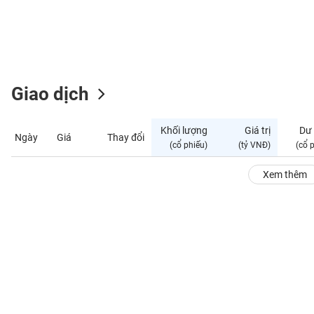
GIỚI
ĐÔNG
DƯƠNG
Giao dịch
TÀI
CHÍNH
Khối lượng
Giá trị
Dư
Ngày
Giá
Thay đổi
CÁ
(cổ phiếu)
(tỷ VNĐ)
(cổ 
NHÂN
Xem thêm
PHÂN
TÍCH
VIETSTOCKFINANCE
VĨ
MÔ