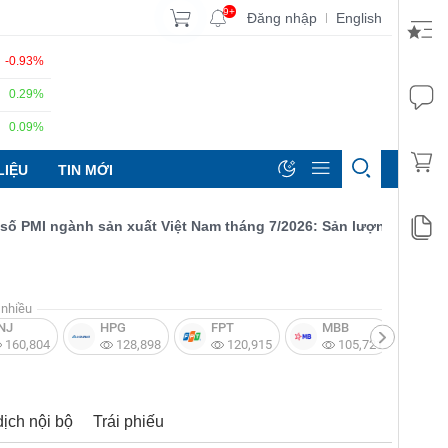
9+
Đăng nhập
English
|
-0.93%
0.29%
0.09%
LIỆU
TIN MỚI
MI ngành sản xuất Việt Nam tháng 7/2026: Sản lượng, số lượng đ
nhiều
NJ
HPG
FPT
MBB
V
160,804
128,898
120,915
105,721
dịch nội bộ
Trái phiếu