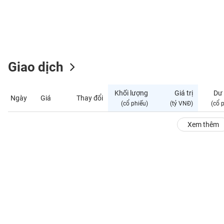
GIỚI
ĐÔNG
DƯƠNG
Giao dịch
TÀI
CHÍNH
Khối lượng
Giá trị
Dư
Ngày
Giá
Thay đổi
CÁ
(cổ phiếu)
(tỷ VNĐ)
(cổ 
NHÂN
Xem thêm
PHÂN
TÍCH
VIETSTOCKFINANCE
VĨ
MÔ