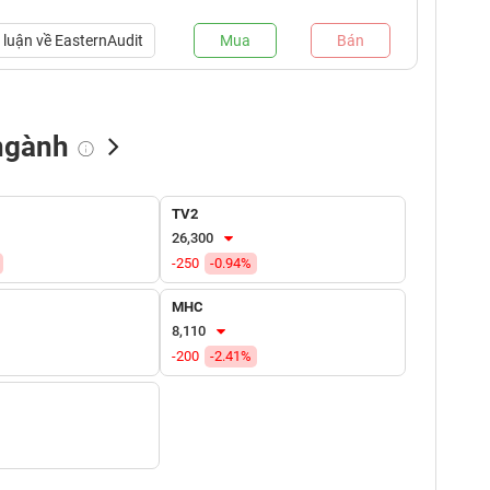
luận về
EasternAudit
Mua
Bán
ngành
NN bán
Tự doanh mua
Tự doanh bán
TV2
(tỷ VNĐ)
(tỷ VNĐ)
(tỷ VNĐ)
26,300
-250
-0.94%
MHC
8,110
-200
-2.41%