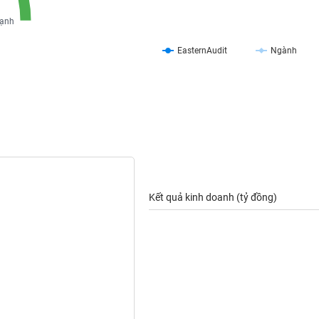
ạnh
EasternAudit
Ngành
Kết quả kinh doanh (tỷ đồng)