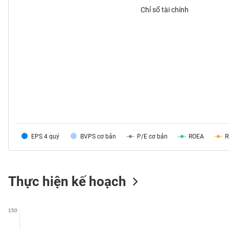
Chỉ số tài chính
TIÊU
DÙNG
KHÔNG
THIẾT
YẾU
EPS 4 quý
BVPS cơ bản
P/E cơ bản
ROEA
TIÊU
DÙNG
THIẾT
YẾU
Thực hiện kế hoạch
150
CHĂM