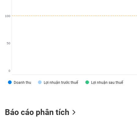
SÓC
SỨC
100
KHỎE
50
TÀI
CHÍNH
0
Doanh thu
Lợi nhuận trước thuế
Lợi nhuận sau thuế
CÔNG
NGHỆ
THÔNG
TIN
Báo cáo phân tích
DỊCH