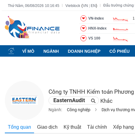
(
)
Đấu trường chứng
Thứ Năm, 06/08/2026
10:16:46
Vietstock
VN
|
EN
VN-Index
1
HNX-Index
Tất cả
Tính năng
Ngành
Mã chứng khoán
Lãnh đạ
VS 100
Tính
năng
VĨ MÔ
NGÀNH
DOANH NGHIỆP
CỔ PHIẾU
(-)
VIETSTOCK
Công ty TNHH Kiểm toán Phương
CHỨNG
EasternAudit
Khác
KHOÁN
Ngành:
Công nghiệp
Dịch vụ thương m
DOANH
Tổng quan
Giao dịch
Kỹ thuật
Tài chính
Xếp hạng
NGHIỆP