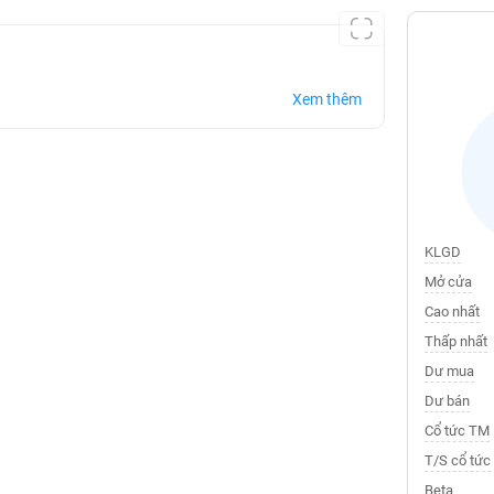
Xem thêm
KLGD
Mở cửa
Cao nhất
Thấp nhất
Dư mua
Dư bán
Cổ tức TM
T/S cổ tức
Beta