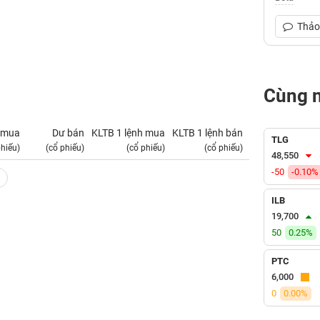
Thảo 
Cùng 
 mua
Dư bán
KLTB 1 lệnh mua
KLTB 1 lệnh bán
NN mua
TLG
phiếu)
(cổ phiếu)
(cổ phiếu)
(cổ phiếu)
(tỷ VNĐ)
48,550
-50
-0.10%
ILB
19,700
50
0.25%
PTC
6,000
0
0.00%