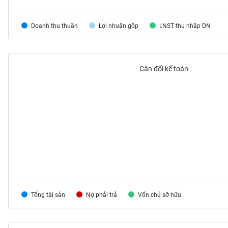
VS-
SECTOR
Doanh thu thuần
Lợi nhuận gộp
LNST thu nhập DN
Cân đối kế toán
NĂNG
LƯỢNG
NGUYÊN
VẬT
LIỆU
Tổng tài sản
Nợ phải trả
Vốn chủ sỡ hữu
CÔNG
NGHIỆP