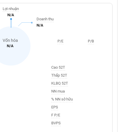
Lợi nhuận
N/A
Doanh thu
N/A
Vốn hóa
P/E
P/B
N/A
Cao 52T
Thấp 52T
KLBQ 52T
NN mua
% NN sở hữu
EPS
F P/E
BVPS