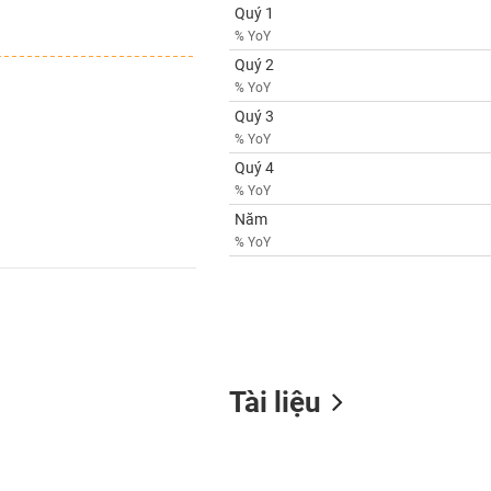
Quý 1
% YoY
Quý 2
% YoY
Quý 3
% YoY
Quý 4
% YoY
Năm
% YoY
Tài liệu