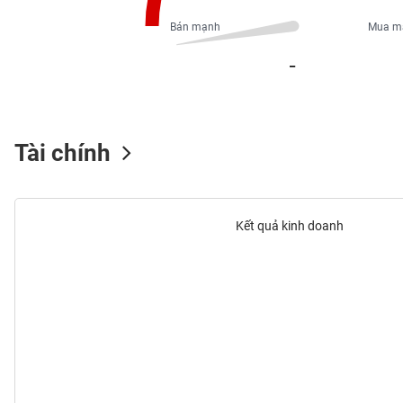
PHIẾU
Bán mạnh
Mua m
_
CÔNG
CỤ
ĐẦU
TƯ
Tài chính
XUẤT
DỮ
Kết quả kinh doanh
LIỆU
TIN
MỚI
Ngành
(-)