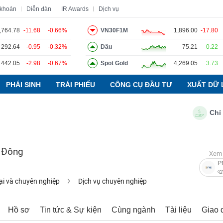
 khoán
Diễn đàn
IR Awards
Dịch vụ
,764.78
-11.68
-0.66%
VN30F1M
1,896.00
-17.80
292.64
-0.95
-0.32%
Dầu
75.21
0.22
o
Tin tức
Báo cáo phân tích
Thuật ngữ
Dịch vụ
442.05
-2.98
-0.67%
Spot Gold
4,269.05
3.73
PHÁI SINH
TRÁI PHIẾU
CÔNG CỤ ĐẦU TƯ
XUẤT DỮ 
Chỉ số P
 Đông
Xem 
P
ại và chuyên nghiệp
Dịch vụ chuyên nghiệp
Hồ sơ
Tin tức & Sự kiện
Cùng ngành
Tài liệu
Giao 