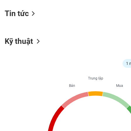
Tin tức
NGÀNH
Kỹ thuật
DOANH
NGHIỆP
1 
CỔ
Trung lập
PHIẾU
Bán
Mua
PHÁI
SINH
TRÁI