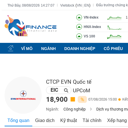
(
)
Đấu trường chứng 
Thứ Bảy, 08/08/2026
14:27:08
Vietstock
VN
|
EN
VN-Index
1
HNX-Index
Tất cả
Tính năng
Ngành
Mã chứng khoán
Lãnh đạ
VS 100
Tính
năng
VĨ MÔ
NGÀNH
DOANH NGHIỆP
CỔ PHIẾU
(-)
VIETSTOCK
CTCP EVN Quốc tế
EIC
CHỨNG
UPCoM
KHOÁN
18,900
%
07/08/2026 15:00
Kết
Ngành:
Công nghiệp
Dịch vụ thương m
DOANH
Tổng quan
Giao dịch
Kỹ thuật
Tài chính
Xếp hạng
NGHIỆP