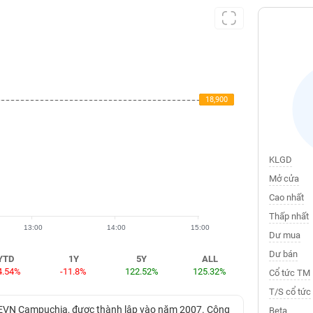
18,900
18,900
18,900
KLGD
Mở cửa
Cao nhất
Thấp nhất
13:00
14:00
15:00
Dư mua
Dư bán
YTD
1Y
5Y
ALL
4.54%
-11.8%
122.52%
125.32%
Cổ tức TM
T/S cổ tức
ần EVN Campuchia, được thành lập vào năm 2007. Công
Beta