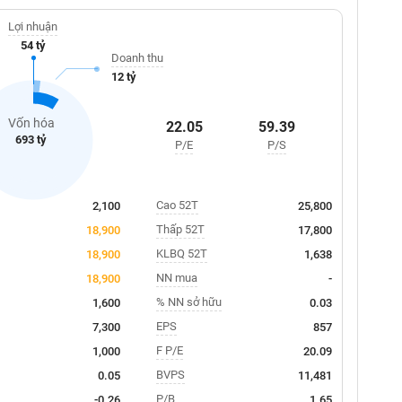
Lợi nhuận
54 tỷ
Doanh thu
12 tỷ
Vốn hóa
22.05
59.39
693 tỷ
P/E
P/S
Cao 52T
2,100
25,800
Thấp 52T
18,900
17,800
KLBQ 52T
18,900
1,638
NN mua
18,900
-
% NN sở hữu
1,600
0.03
EPS
7,300
857
F P/E
1,000
20.09
BVPS
0.05
11,481
P/B
-0.26
1.65