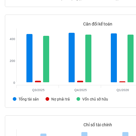
Cân đối kế toán
TIÊU
DÙNG
400
KHÔNG
THIẾT
YẾU
200
0
TIÊU
DÙNG
Q3/2025
Q4/2025
Q1/2026
THIẾT
Tổng tài sản
Nợ phải trả
Vốn chủ sỡ hữu
YẾU
Chỉ số tài chính
CHĂM