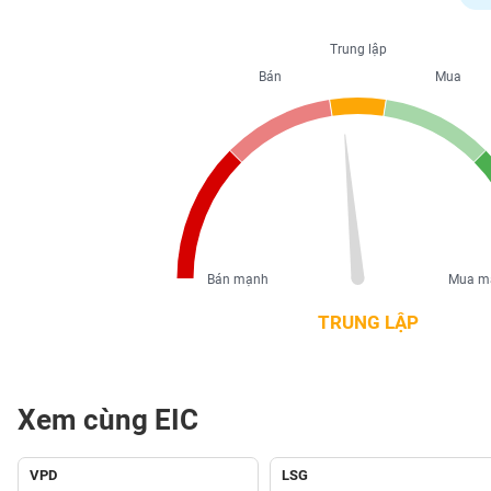
PHIẾU
Trung lập
Bán
Mua
CÔNG
CỤ
ĐẦU
TƯ
XUẤT
DỮ
Bán mạnh
Mua m
LIỆU
TRUNG LẬP
TIN
MỚI
Xem cùng EIC
Ngành
(-)
VPD
LSG