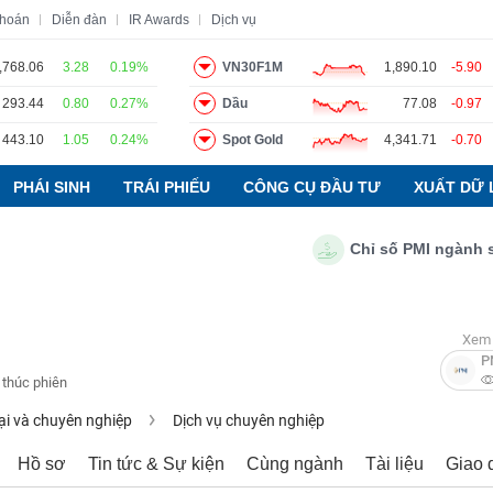
khoán
Diễn đàn
IR Awards
Dịch vụ
,768.06
3.28
0.19%
VN30F1M
1,890.10
-5.90
293.44
0.80
0.27%
Dầu
77.08
-0.97
o
Tin tức
Báo cáo phân tích
Thuật ngữ
Dịch vụ
443.10
1.05
0.24%
Spot Gold
4,341.71
-0.70
PHÁI SINH
TRÁI PHIẾU
CÔNG CỤ ĐẦU TƯ
XUẤT DỮ 
Chỉ số PMI ngành sản xu
Xem 
P
 thúc phiên
ại và chuyên nghiệp
Dịch vụ chuyên nghiệp
Hồ sơ
Tin tức & Sự kiện
Cùng ngành
Tài liệu
Giao 