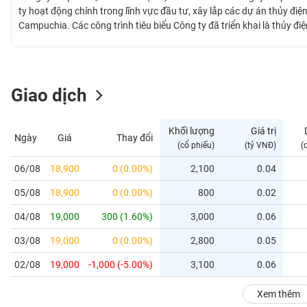
GIỚI
ty hoạt động chính trong lĩnh vực đầu tư, xây lắp các dự án thủy điệ
Campuchia. Các công trình tiêu biểu Công ty đã triển khai là thủy đi
Kong tại Campuchia và thủy điện Nậm Mô 1 tại Lào.
ĐÔNG
DƯƠNG
Giao dịch
TÀI
CHÍNH
Khối lượng
Giá trị
Ngày
Giá
Thay đổi
CÁ
(cổ phiếu)
(tỷ VNĐ)
(
NHÂN
06/08
18,900
0 (0.00%)
2,100
0.04
05/08
18,900
0 (0.00%)
800
0.02
PHÂN
TÍCH
04/08
19,000
300 (1.60%)
3,000
0.06
VIETSTOCKFINANCE
03/08
19,000
0 (0.00%)
2,800
0.05
02/08
19,000
-1,000 (-5.00%)
3,100
0.06
VĨ
Xem thêm
MÔ