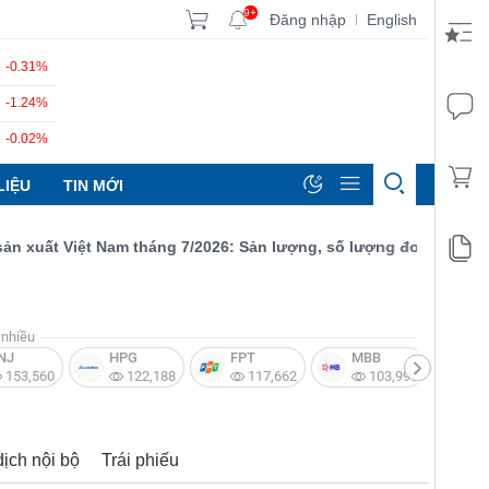
9+
Đăng nhập
English
|
-0.31%
-1.24%
-0.02%
LIỆU
TIN MỚI
ất Việt Nam tháng 7/2026: Sản lượng, số lượng đơn đặt hàng mới
nhiều
NJ
HPG
FPT
MBB
V
153,560
122,188
117,662
103,997
dịch nội bộ
Trái phiếu