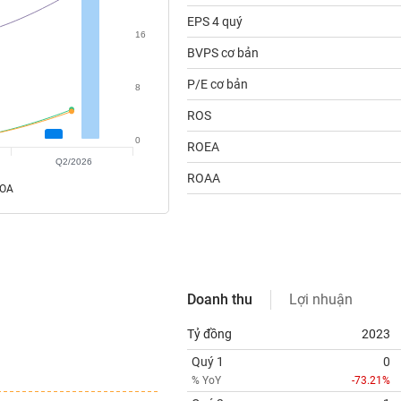
EPS 4 quý
16
BVPS cơ bản
P/E cơ bản
8
ROS
0
ROEA
Q2/2026
ROAA
ROA
Doanh thu
Lợi nhuận
Tỷ đồng
2023
Quý 1
0
% YoY
-73.21%