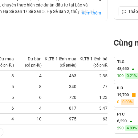
n, chuyên thực hiện các dự án đầu tư tại Lào và
ện Hạ Sê San 1/ Sê San 5, Hạ Sê San 2, thủy điện Sê
Thảo 
Xem thêm
Cùng 
Dư mua
Dư bán
KLTB 1 lệnh mua
KLTB 1 lệnh bán
NN mua
TLG
cổ phiếu)
(cổ phiếu)
(cổ phiếu)
(cổ phiếu)
(tỷ VNĐ)
48,650
8
4
463
2,350
100
0.21%
0.00
5
8
340
775
0.00
ILB
19,700
5
6
720
1,233
0.00
0
0.00%
6
4
817
3,475
0.00
PTC
4
10
975
630
0.00
6,290
290
4.83%