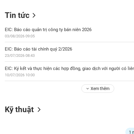
Tin tức
NGÀNH
EIC: Báo cáo quản trị công ty bán niên 2026
03/08/2026 09:05
DOANH
EIC: Báo cáo tài chính quý 2/2026
NGHIỆP
23/07/2026 08:43
EIC: Ký kết và thực hiện các hợp đồng, giao dịch với người có li
10/07/2026 10:00
CỔ
PHIẾU
Xem thêm
PHÁI
Kỹ thuật
SINH
TRÁI
1 