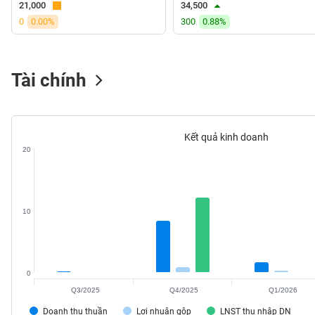
21,000
34,500
VS-
0
0.00%
300
0.88%
SECTOR
Tài chính
NĂNG
LƯỢNG
Kết quả kinh doanh
20
NGUYÊN
VẬT
10
LIỆU
0
Q3/2025
Q4/2025
Q1/2026
CÔNG
NGHIỆP
Doanh thu thuần
Lợi nhuận gộp
LNST thu nhập DN