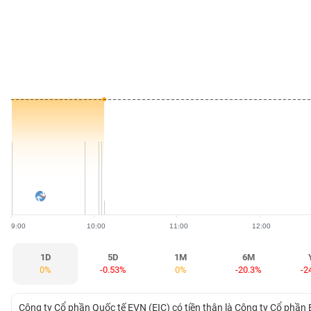
BẤT
ĐỘNG
SẢN
TÀI
CHÍNH
HÀNG
HÓA
9:00
10:00
11:00
12:00
KINH
TẾ
1D
5D
1M
6M
0%
-0.53%
0%
-20.3%
-2
THẾ
Công ty Cổ phần Quốc tế EVN (EIC) có tiền thân là Công ty Cổ ph