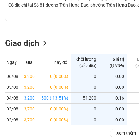
GIỚI
Có địa chỉ tại Số 81 đường Trần Hưng Đạo, phường Trần Hưng Đạo,
ĐÔNG
DƯƠNG
Giao dịch
TÀI
CHÍNH
Khối lượng
Giá trị
Ngày
Giá
Thay đổi
CÁ
(cổ phiếu)
(tỷ VNĐ)
(c
NHÂN
06/08
3,200
0 (0.00%)
0
0.00
05/08
3,200
0 (0.00%)
0
0.00
PHÂN
TÍCH
04/08
3,200
-500 (-13.51%)
51,200
0.16
VIETSTOCKFINANCE
03/08
3,700
0 (0.00%)
0
0.00
02/08
3,700
0 (0.00%)
0
0.00
VĨ
Xem thêm
MÔ