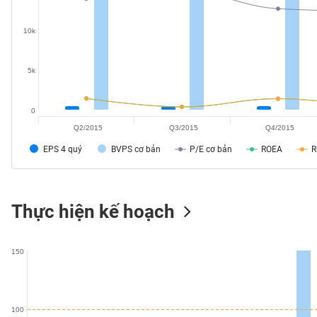
SÓC
SỨC
10k
KHỎE
5k
TÀI
0
CHÍNH
Q2/2015
Q3/2015
Q4/2015
EPS 4 quý
BVPS cơ bản
P/E cơ bản
ROEA
CÔNG
Thực hiện kế hoạch
NGHỆ
THÔNG
TIN
150
100
DỊCH