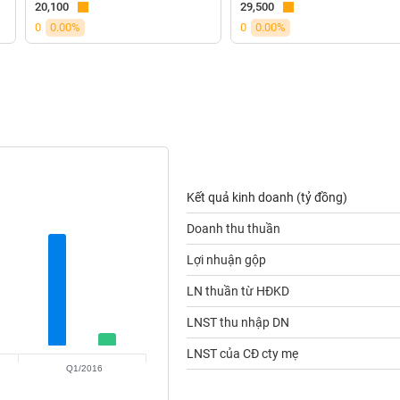
20,100
29,500
0
0.00%
0
0.00%
Kết quả kinh doanh (tỷ đồng)
Doanh thu thuần
Lợi nhuận gộp
LN thuần từ HĐKD
LNST thu nhập DN
LNST của CĐ cty mẹ
Q1/2016