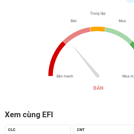
PHIẾU
Trung lập
Bán
Mua
CÔNG
CỤ
ĐẦU
TƯ
XUẤT
DỮ
Bán mạnh
Mua m
LIỆU
BÁN
TIN
MỚI
Xem cùng EFI
Ngành
(-)
CLC
CNT