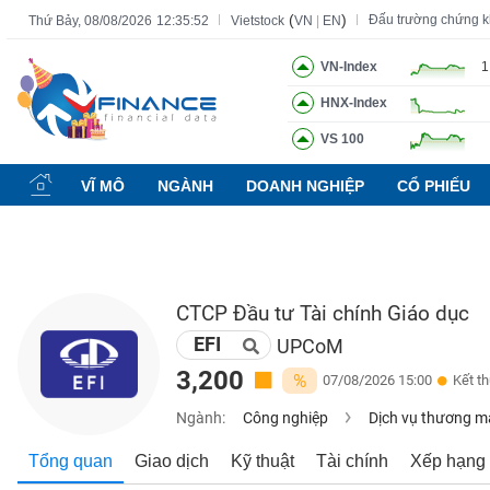
(
)
Đấu trường chứng 
Thứ Bảy, 08/08/2026
12:35:53
Vietstock
VN
|
EN
VN-Index
1
HNX-Index
Tất cả
Tính năng
Ngành
Mã chứng khoán
Lãnh đạ
VS 100
Tính
năng
VĨ MÔ
NGÀNH
DOANH NGHIỆP
CỔ PHIẾU
(-)
VIETSTOCK
CTCP Đầu tư Tài chính Giáo dục
EFI
CHỨNG
UPCoM
KHOÁN
3,200
%
07/08/2026 15:00
Kết t
Ngành:
Công nghiệp
Dịch vụ thương m
DOANH
Tổng quan
Giao dịch
Kỹ thuật
Tài chính
Xếp hạng
NGHIỆP