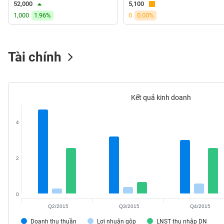
52,000
5,100
VS-
1,000
1.96%
0
0.00%
SECTOR
Tài chính
NĂNG
LƯỢNG
Kết quả kinh doanh
4
NGUYÊN
VẬT
LIỆU
2
0
Q2/2015
Q3/2015
Q4/2015
CÔNG
NGHIỆP
Doanh thu thuần
Lợi nhuận gộp
LNST thu nhập DN