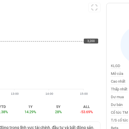
3,200
3,200
KLGD
Mở cửa
Cao nhất
Thấp nhất
13:00
14:00
15:00
Dư mua
Dư bán
YTD
1Y
5Y
ALL
2.38%
14.29%
28%
-53.69%
Cổ tức TM
T/S cổ tức
động trong lĩnh vực tài chính, đầu tư và bất động sản.
Beta