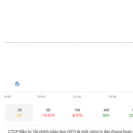
BẤT
ĐỘNG
SẢN
TÀI
CHÍNH
HÀNG
HÓA
9:00
10:00
11:00
12:00
KINH
TẾ
1D
5D
1M
6M
0%
-13.51%
-8.57%
60%
5
THẾ
CTCP Đầu tư Tài chính Giáo dục (EFI) là một công ty đại chúng hoạt 