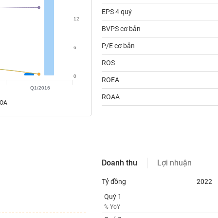
EPS 4 quý
12
BVPS cơ bản
P/E cơ bản
6
ROS
0
ROEA
Q1/2016
ROAA
ROA
Doanh thu
Lợi nhuận
Tỷ đồng
2022
Quý 1
% YoY