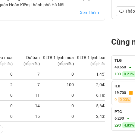
 quận Hoàn Kiếm, thành phố Hà Nội.
Thảo 
Xem thêm
Cùng 
Dư mua
Dư bán
KLTB 1 lệnh mua
KLTB 1 lệnh bán
NN mua
TLG
ổ phiếu)
(cổ phiếu)
(cổ phiếu)
(cổ phiếu)
(tỷ VNĐ)
48,650
0
7
0
1,457
100
0.21%
0.00
2
7
100
2,043
0.00
ILB
19,700
0
11
0
6,182
0.00
0
0.00%
0
14
0
5,643
0.00
PTC
0
15
0
2,433
0.00
6,290
290
4.83%