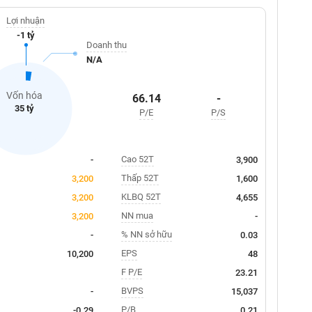
Lợi nhuận
-1 tỷ
Doanh thu
N/A
Vốn hóa
66.14
-
35 tỷ
P/E
P/S
Cao 52T
-
3,900
Thấp 52T
3,200
1,600
KLBQ 52T
3,200
4,655
NN mua
3,200
-
% NN sở hữu
-
0.03
EPS
10,200
48
F P/E
23.21
BVPS
-
15,037
P/B
-0.29
0.21