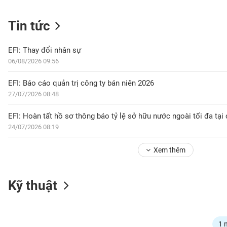
Tin tức
NGÀNH
EFI: Thay đổi nhân sự
06/08/2026 09:56
DOANH
EFI: Báo cáo quản trị công ty bán niên 2026
NGHIỆP
27/07/2026 08:48
EFI: Hoàn tất hồ sơ thông báo tỷ lệ sở hữu nước ngoài tối đa tạ
24/07/2026 08:19
CỔ
PHIẾU
Xem thêm
PHÁI
Kỹ thuật
SINH
TRÁI
1 