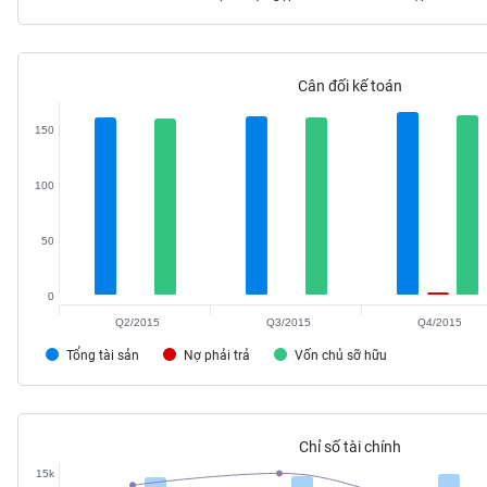
Cân đối kế toán
TIÊU
DÙNG
150
KHÔNG
THIẾT
100
YẾU
50
0
TIÊU
DÙNG
Q2/2015
Q3/2015
Q4/2015
THIẾT
Tổng tài sản
Nợ phải trả
Vốn chủ sỡ hữu
YẾU
Chỉ số tài chính
15k
CHĂM