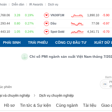
khoán
Diễn đàn
IR Awards
Dịch vụ
,768.06
3.28
0.19%
VN30F1M
1,890.10
-5.90
293.44
0.80
0.27%
Dầu
77.08
-0.97
o
Tin tức
Báo cáo phân tích
Thuật ngữ
Dịch vụ
443.10
1.05
0.24%
Spot Gold
4,341.71
-0.70
PHÁI SINH
TRÁI PHIẾU
CÔNG CỤ ĐẦU TƯ
XUẤT DỮ 
Chỉ số PMI ngành sản xuất Việt Nam tháng 7/2026: Sả
Xem 
P
húc phiên
ại và chuyên nghiệp
Dịch vụ chuyên nghiệp
Hồ sơ
Tin tức & Sự kiện
Cùng ngành
Tài liệu
Giao 