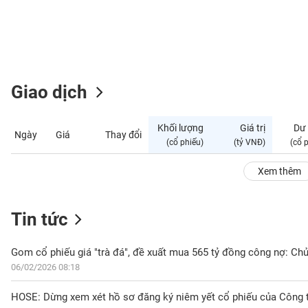
GIỚI
ĐÔNG
DƯƠNG
Giao dịch
TÀI
CHÍNH
Khối lượng
Giá trị
Dư
Ngày
Giá
Thay đổi
CÁ
(cổ phiếu)
(tỷ VNĐ)
(cổ 
NHÂN
Xem thêm
PHÂN
Tin tức
TÍCH
VIETSTOCKFINANCE
06/02/2026 08:18
VĨ
HOSE: Dừng xem xét hồ sơ đăng ký niêm yết cổ phiếu của Công 
MÔ