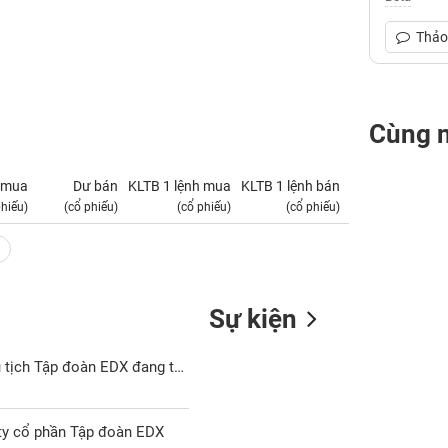
Thảo 
Cùng 
 mua
Dư bán
KLTB 1 lệnh mua
KLTB 1 lệnh bán
NN mua
phiếu)
(cổ phiếu)
(cổ phiếu)
(cổ phiếu)
(tỷ VNĐ)
Sự kiện
Gom cổ phiếu giá "trà đá", đề xuất mua 565 tỷ đồng công nợ: Chủ tịch Tập đoàn EDX đang toan tính gì?
ty cổ phần Tập đoàn EDX