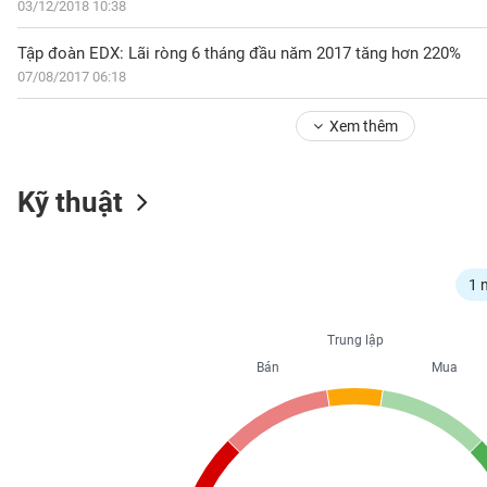
03/12/2018 10:38
Tập đoàn EDX: Lãi ròng 6 tháng đầu năm 2017 tăng hơn 220%
NGÀNH
07/08/2017 06:18
Xem thêm
DOANH
Kỹ thuật
NGHIỆP
CỔ
1 
PHIẾU
Trung lập
Bán
Mua
PHÁI
SINH
TRÁI