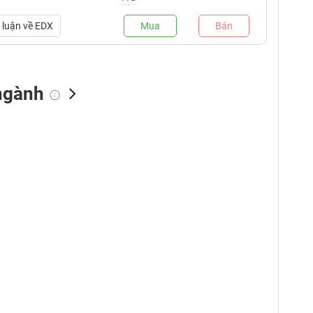
luận về
EDX
Mua
Bán
ngành
NN bán
Tự doanh mua
Tự doanh bán
(tỷ VNĐ)
(tỷ VNĐ)
(tỷ VNĐ)