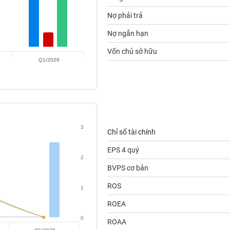
Nợ phải trả
Nợ ngắn hạn
Vốn chủ sở hữu
Q1/2026
3
Chỉ số tài chính
EPS 4 quý
2
BVPS cơ bản
ROS
1
ROEA
0
ROAA