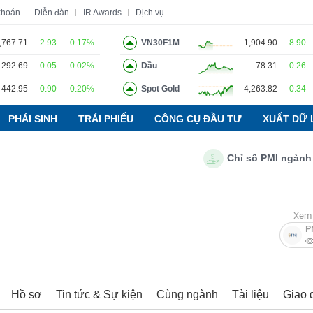
khoán
Diễn đàn
IR Awards
Dịch vụ
,767.71
2.93
0.17%
VN30F1M
1,904.90
8.90
292.69
0.05
0.02%
Dầu
78.31
0.26
o
Tin tức
Báo cáo phân tích
Thuật ngữ
Dịch vụ
442.95
0.90
0.20%
Spot Gold
4,263.82
0.34
PHÁI SINH
TRÁI PHIẾU
CÔNG CỤ ĐẦU TƯ
XUẤT DỮ 
Chỉ số PMI ngành sản 
Xem 
P
Hồ sơ
Tin tức & Sự kiện
Cùng ngành
Tài liệu
Giao 