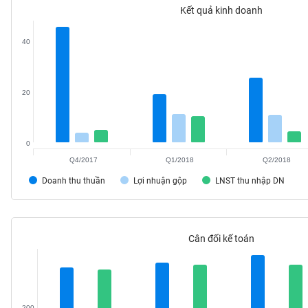
Kết quả kinh doanh
VS-
SECTOR
40
20
NĂNG
LƯỢNG
0
Q4/2017
Q1/2018
Q2/2018
Doanh thu thuần
Lợi nhuận gộp
LNST thu nhập DN
NGUYÊN
VẬT
LIỆU
Cân đối kế toán
CÔNG
NGHIỆP
200