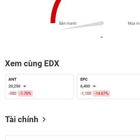
PHIẾU
Bán mạnh
Mua m
CÔNG
_
CỤ
ĐẦU
TƯ
Xem cùng EDX
XUẤT
DỮ
ANT
EPC
LIỆU
20,250
6,400
-350
-1.70%
-1,100
-14.67%
TIN
MỚI
Tài chính
Ngành
(-)