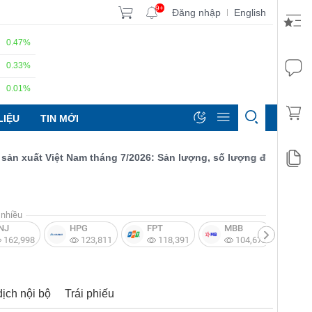
9+
Đăng nhập
English
|
0.47%
0.33%
0.01%
LIỆU
TIN MỚI
xuất Việt Nam tháng 7/2026: Sản lượng, số lượng đơn đặt hàng mớ
nhiều
NJ
HPG
FPT
MBB
V
162,998
123,811
118,391
104,672
dịch nội bộ
Trái phiếu