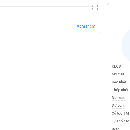
Xem thêm
KLGD
Mở cửa
Cao nhất
Thấp nhất
Dư mua
Dư bán
Cổ tức TM
T/S cổ tức
Beta