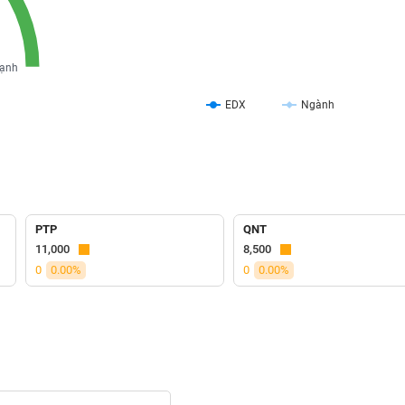
ạnh
EDX
Ngành
PTP
QNT
11,000
8,500
0
0.00%
0
0.00%