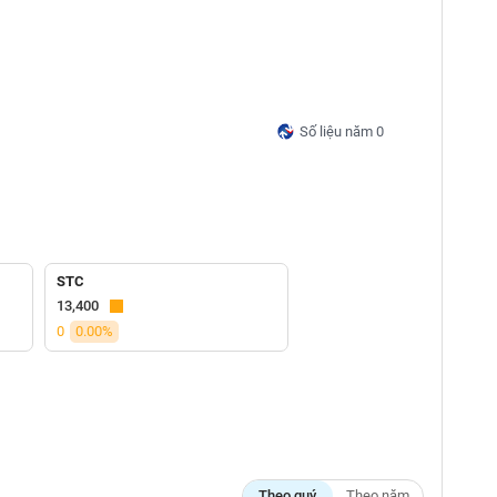
Số liệu năm 0
STC
13,400
0
0.00%
Theo quý
Theo năm