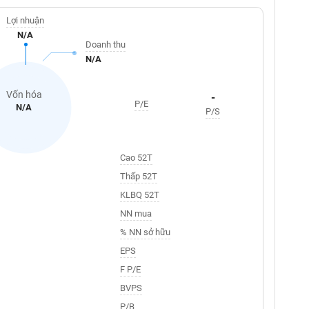
Lợi nhuận
N/A
Doanh thu
N/A
Vốn hóa
-
P/E
N/A
P/S
Cao 52T
Thấp 52T
KLBQ 52T
NN mua
% NN sở hữu
EPS
F P/E
BVPS
P/B