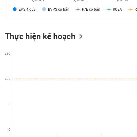
Q4/2017
Q1/2018
Q2/2018
SÓC
EPS 4 quý
BVPS cơ bản
P/E cơ bản
ROEA
SỨC
KHỎE
Thực hiện kế hoạch
TÀI
150
CHÍNH
100
CÔNG
NGHỆ
THÔNG
50
TIN
0
DỊCH