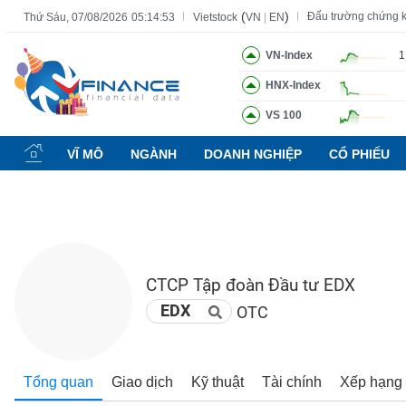
(
)
Đấu trường chứng 
Thứ Sáu, 07/08/2026
05:14:54
Vietstock
VN
|
EN
VN-Index
1
HNX-Index
Tất cả
Tính năng
Ngành
Mã chứng khoán
Lãnh đạ
VS 100
Tính
năng
VĨ MÔ
NGÀNH
DOANH NGHIỆP
CỔ PHIẾU
(-)
VIETSTOCK
CTCP Tập đoàn Đầu tư EDX
CHỨNG
KHOÁN
EDX
OTC
DOANH
Tổng quan
Giao dịch
Kỹ thuật
Tài chính
Xếp hạng
NGHIỆP