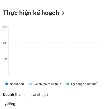
liệu
Thực hiện kế hoạch
Tâm
lý
TIÊU
thị
DÙNG
150
trường
KHÔNG
THIẾT
YẾU
100
50
TIÊU
DÙNG
THIẾT
0
YẾU
Doanh thu
Lợi nhuận trước thuế
Lợi nhuận sau thuế
Doanh thu
Lợi nhuận
Tỷ đồng
CHĂM