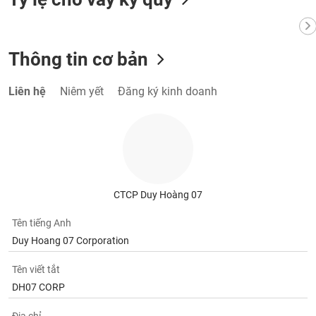
VỤ
TRUYỀN
THÔNG
Thông tin cơ bản
Liên hệ
Niêm yết
Đăng ký kinh doanh
TIỆN
ÍCH
BẤT
CTCP Duy Hoàng 07
ĐỘNG
SẢN
Tên tiếng Anh
Duy Hoang 07 Corporation
Mã
chứng
Tên viết tắt
khoán
DH07 CORP
(-)