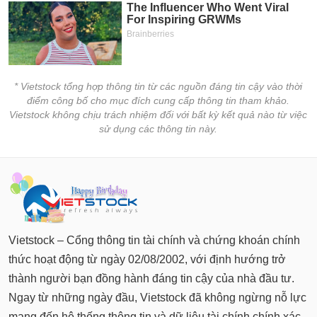
chính
Công
cụ
* Vietstock tổng hợp thông tin từ các nguồn đáng tin cậy vào thời
đầu
điểm công bố cho mục đích cung cấp thông tin tham khảo.
tư
Vietstock không chịu trách nhiệm đối với bất kỳ kết quả nào từ việc
sử dụng các thông tin này.
Truyền
thông
tài
chính
Vietstock – Cổng thông tin tài chính và chứng khoán chính
thức hoạt động từ ngày 02/08/2002, với định hướng trở
thành người bạn đồng hành đáng tin cậy của nhà đầu tư.
Dữ
Ngay từ những ngày đầu, Vietstock đã không ngừng nỗ lực
liệu
mang đến hệ thống thông tin và dữ liệu tài chính chính xác