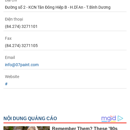
Địa chỉ
Tất cả
Cổ phiếu
Chỉ số
Chứng chỉ quỹ
Chứng q
Đường số 2 - KCN Tân Đông Hiệp B - H.Dĩ An - T.Bình Dương
Lãnh
Điện thoại
đạo
(-)
(84.274) 3271101
Tất cả
Người nội bộ
Người liên quan
Cổ đông lớn
Fax
(84.274) 3271105
Tin
Email
tức
(-)
info@07paint.com
Website
Bài
#
viết
của
tác
giả
(-)
Báo
cáo