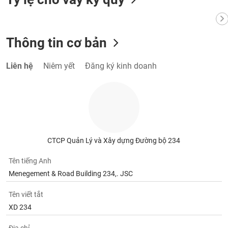
VỤ
TRUYỀN
THÔNG
Thông tin cơ bản
Liên hệ
Niêm yết
Đăng ký kinh doanh
TIỆN
ÍCH
BẤT
CTCP Quản Lý và Xây dựng Đường bộ 234
ĐỘNG
SẢN
Tên tiếng Anh
Menegement & Road Building 234,. JSC
Mã
chứng
Tên viết tắt
khoán
XD 234
(-)