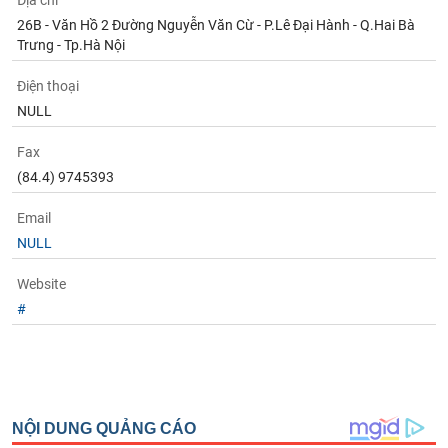
Địa chỉ
Tất cả
Cổ phiếu
Chỉ số
Chứng chỉ quỹ
Chứng q
26B - Văn Hồ 2 Đường Nguyễn Văn Cừ - P.Lê Đại Hành - Q.Hai Bà
Trưng - Tp.Hà Nội
Lãnh
đạo
Điện thoại
(-)
NULL
Tất cả
Người nội bộ
Người liên quan
Cổ đông lớn
Fax
(84.4) 9745393
Tin
tức
(-)
Email
NULL
Bài
Website
viết
#
của
tác
giả
(-)
Báo
cáo