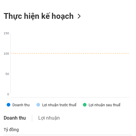
liệu
Thực hiện kế hoạch
Tâm
lý
TIÊU
thị
DÙNG
150
trường
KHÔNG
THIẾT
YẾU
100
50
TIÊU
DÙNG
THIẾT
0
YẾU
Doanh thu
Lợi nhuận trước thuế
Lợi nhuận sau thuế
Doanh thu
Lợi nhuận
Tỷ đồng
CHĂM