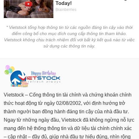
chính
* Vietstock tổng hợp thông tin từ các nguồn đáng tin cậy vào thời
Công
điểm công bố cho mục đích cung cấp thông tin tham khảo.
cụ
Vietstock không chịu trách nhiệm đối với bất kỳ kết quả nào từ việc
đầu
sử dụng các thông tin này.
tư
Truyền
thông
tài
Vietstock – Cổng thông tin tài chính và chứng khoán chính
chính
thức hoạt động từ ngày 02/08/2002, với định hướng trở
thành người bạn đồng hành đáng tin cậy của nhà đầu tư.
Ngay từ những ngày đầu, Vietstock đã không ngừng nỗ lực
Dữ
mang đến hệ thống thông tin và dữ liệu tài chính chính xác
liệu
– cập nhật – đầy đủ, giúp nhà đầu tư hiểu đúng, nhìn rộng