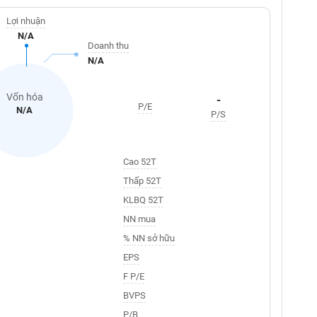
Lợi nhuận
N/A
Doanh thu
N/A
Vốn hóa
-
P/E
N/A
P/S
Cao 52T
Thấp 52T
KLBQ 52T
NN mua
% NN sở hữu
EPS
F P/E
BVPS
P/B