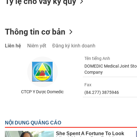
Tỷ lệ cho vay ký quỹ
TIÊU
Thông tin cơ bản
DÙNG
KHÔNG
Liên hệ
Niêm yết
Đăng ký kinh doanh
THIẾT
YẾU
Tên tiếng Anh
DOMEDIC Medical Joint Sto
Company
Fax
TIÊU
DÙNG
CTCP Y Dược Domedic
(84.277) 3875946
THIẾT
YẾU
CHĂM