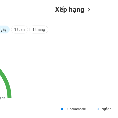
Xếp hạng
ngày
1 tuần
1 tháng
ạnh
DuocDomedic
Ngành