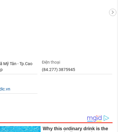
Điện thoại
Xã Mỹ Tân - Tp.Cao
áp
(84.277) 3875945
dic.vn