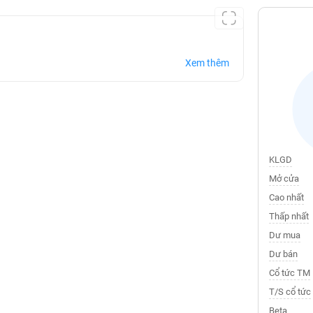
Xem thêm
KLGD
Mở cửa
Cao nhất
Thấp nhất
Dư mua
Dư bán
Cổ tức TM
T/S cổ tức
Beta