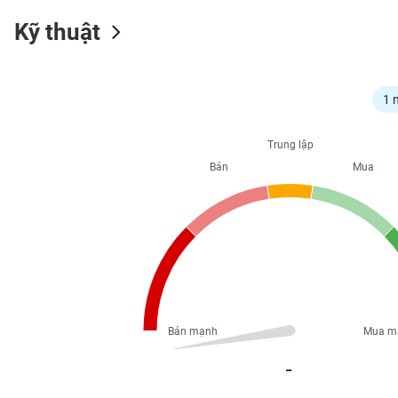
Kỹ thuật
NGÀNH
1 
DOANH
Trung lập
NGHIỆP
Bán
Mua
CỔ
PHIẾU
PHÁI
SINH
Bán mạnh
Mua m
_
TRÁI