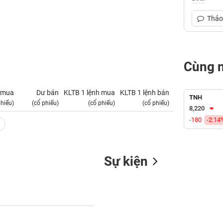
Thảo 
Cùng 
 mua
Dư bán
KLTB 1 lệnh mua
KLTB 1 lệnh bán
NN mua
TNH
phiếu)
(cổ phiếu)
(cổ phiếu)
(cổ phiếu)
(tỷ VNĐ)
8,220
-180
-2.14
Sự kiện