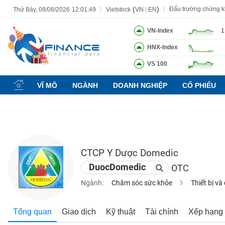
(
)
Đấu trường chứng 
Thứ Bảy, 08/08/2026
12:01:50
Vietstock
VN
|
EN
VN-Index
1
HNX-Index
Tất cả
Tính năng
Ngành
Mã chứng khoán
Lãnh đạ
VS 100
Tính
năng
VĨ MÔ
NGÀNH
DOANH NGHIỆP
CỔ PHIẾU
(-)
VIETSTOCK
CTCP Y Dược Domedic
CHỨNG
DuocDomedic
OTC
KHOÁN
Ngành:
Chăm sóc sức khỏe
Thiết bị v
DOANH
Tổng quan
Giao dịch
Kỹ thuật
Tài chính
Xếp hạng
NGHIỆP