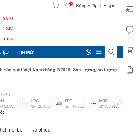
9+
Đăng nhập
English
|
-0.31%
-1.24%
-0.02%
LIỆU
TIN MỚI
 xuất Việt Nam tháng 7/2026: Sản lượng, số lượng đơn đặt hàng 
nhiều
NJ
HPG
FPT
MBB
V
153,560
122,188
117,662
103,997
hỏe
dịch nội bộ
Trái phiếu