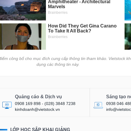
i điểm công bố cho mục đích cung cấp thông tin tham khảo. Vietstock kh
dụng các thông tin này.
Quảng cáo & Dịch vụ
Sáng tạo n
0908 169 898 - (028) 3848 7238
0938 046 48
kinhdoanh@vietstock.vn
info@vietstoc
LỚP HỌC SẮP KHAI GIẢNG