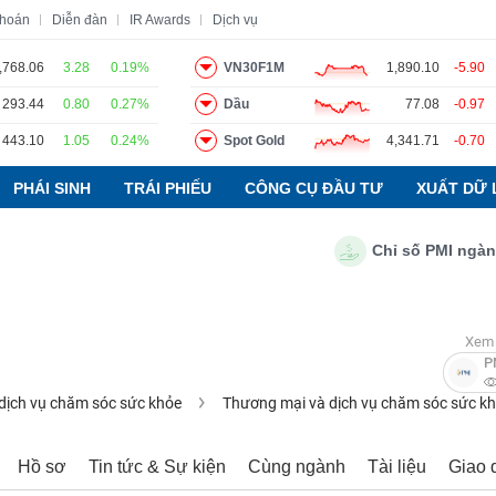
khoán
Diễn đàn
IR Awards
Dịch vụ
,768.06
3.28
0.19%
VN30F1M
1,890.10
-5.90
293.44
0.80
0.27%
Dầu
77.08
-0.97
o
Tin tức
Báo cáo phân tích
Thuật ngữ
Dịch vụ
443.10
1.05
0.24%
Spot Gold
4,341.71
-0.70
PHÁI SINH
TRÁI PHIẾU
CÔNG CỤ ĐẦU TƯ
XUẤT DỮ 
Chỉ số PMI ngành sản
Xem 
P
à dịch vụ chăm sóc sức khỏe
Thương mại và dịch vụ chăm sóc sức k
Hồ sơ
Tin tức & Sự kiện
Cùng ngành
Tài liệu
Giao 