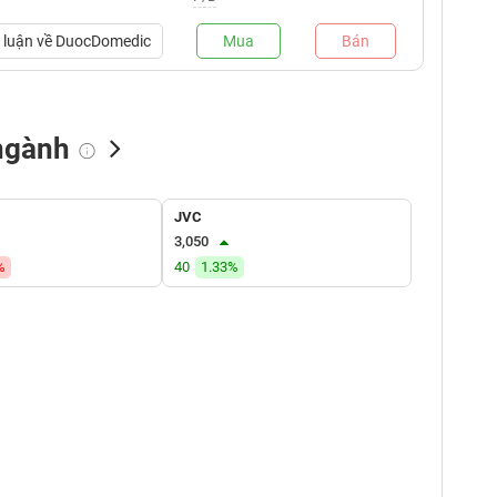
luận về
DuocDomedic
Mua
Bán
ngành
NN bán
Tự doanh mua
Tự doanh bán
JVC
(tỷ VNĐ)
(tỷ VNĐ)
(tỷ VNĐ)
3,050
%
40
1.33%