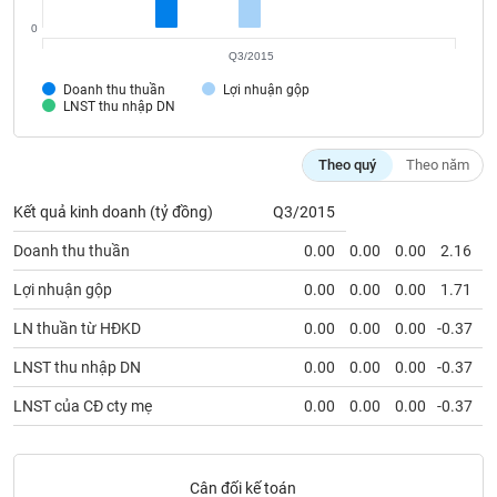
SÓC
SỨC
0
KHỎE
Q3/2015
Doanh thu thuần
Lợi nhuận gộp
LNST thu nhập DN
TÀI
Theo quý
Theo năm
CHÍNH
Kết quả kinh doanh (tỷ đồng)
Q3/2015
Doanh thu thuần
0.00
0.00
0.00
2.16
Lợi nhuận gộp
0.00
0.00
0.00
1.71
CÔNG
NGHỆ
LN thuần từ HĐKD
0.00
0.00
0.00
-0.37
THÔNG
LNST thu nhập DN
0.00
0.00
0.00
-0.37
TIN
LNST của CĐ cty mẹ
0.00
0.00
0.00
-0.37
DỊCH
Cân đối kế toán