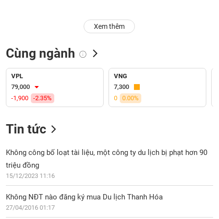
Trạng
Xem thêm
thái
NGÀNH
cổ
phiếu
Cùng ngành
Quy
DOANH
mô
VPL
VNG
NGHIỆP
thị
79,000
7,300
trường
-1,900
-2.35%
0
0.00%
Niêm
CỔ
yết
Tin tức
PHIẾU
Niêm
yết
Không công bố loạt tài liệu, một công ty du lịch bị phạt hơn 90
mới
triệu đồng
PHÁI
Niêm
SINH
15/12/2023 11:16
yết
bổ
Không NĐT nào đăng ký mua Du lịch Thanh Hóa
sung
27/04/2016 01:17
TRÁI