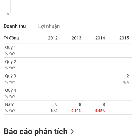
chính
0
Doanh thu
Lợi nhuận
Công
cụ
Tỷ đồng
2012
2013
2014
2015
đầu
Quý 1
tư
% YoY
Quý 2
% YoY
Quý 3
2
Truyền
% YoY
N/A
thông
tài
Quý 4
chính
% YoY
Năm
9
8
8
% YoY
N/A
-9.10%
-4.45%
Dữ
Báo cáo phân tích
liệu