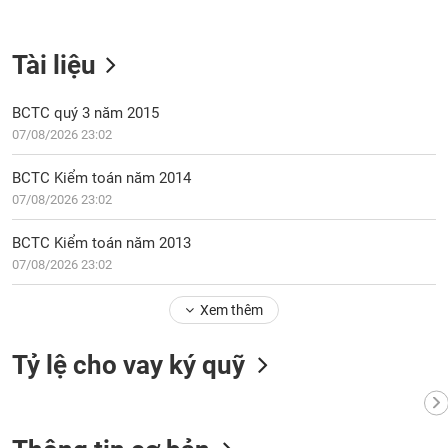
tài
chính
Tài liệu
BCTC quý 3 năm 2015
07/08/2026 23:02
BCTC Kiểm toán năm 2014
07/08/2026 23:02
BCTC Kiểm toán năm 2013
07/08/2026 23:02
Xem thêm
Tỷ lệ cho vay ký quỹ