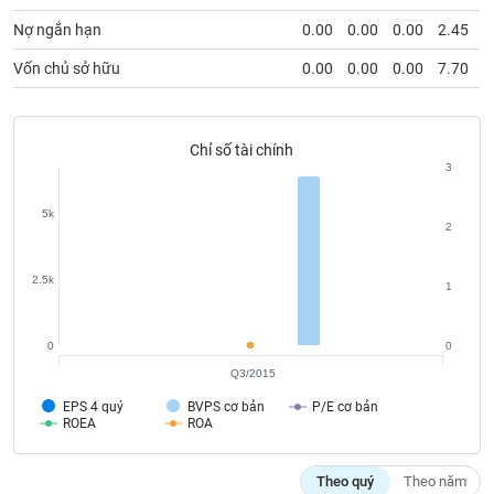
Tất cả
Cổ phiếu
Chỉ số
Chứng chỉ quỹ
Chứng q
Nợ ngắn hạn
0.00
0.00
0.00
2.45
Lãnh
Vốn chủ sở hữu
0.00
0.00
0.00
7.70
đạo
(-)
Tất cả
Người nội bộ
Người liên quan
Cổ đông lớn
Chỉ số tài chính
3
Tin
5k
tức
2
(-)
2.5k
1
Bài
viết
của
0
0
tác
Q3/2015
giả
(-)
EPS 4 quý
BVPS cơ bản
P/E cơ bản
ROEA
ROA
Báo
Theo quý
Theo năm
cáo