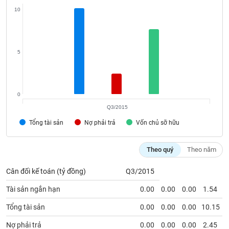
VỤ
10
TRUYỀN
THÔNG
5
TIỆN
ÍCH
0
Q3/2015
Tổng tài sản
Nợ phải trả
Vốn chủ sỡ hữu
BẤT
ĐỘNG
Theo quý
Theo năm
SẢN
Cân đối kế toán (tỷ đồng)
Q3/2015
Mã
Tài sản ngắn hạn
0.00
0.00
0.00
1.54
chứng
khoán
Tổng tài sản
0.00
0.00
0.00
10.15
(-)
Nợ phải trả
0.00
0.00
0.00
2.45