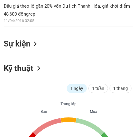
PHIẾU
Hủy
Đấu giá theo lô gần 20% vốn Du lịch Thanh Hóa, giá khởi điểm
niêm
48,600 đồng/cp
yết
11/04/2016 02:05
Theo
CÔNG
dõi
CỤ
đặc
ĐẦU
Sự kiện
biệt
TƯ
Không
được
ký
Kỹ thuật
XUẤT
quỹ
DỮ
LIỆU
Danh
mục
1 ngày
1 tuần
1 tháng
ETF
TIN
Trung lập
Cổ
MỚI
Bán
Mua
phiếu
chi
Ngành
tiết
(-)