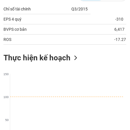
phân
tích
Chỉ số tài chính
Q3/2015
(-)
EPS 4 quý
-310
BVPS cơ bản
6,417
Thuật
ngữ
(-)
ROS
-17.27
Thực hiện kế hoạch
Dịch
vụ
(-)
150
Đào
tạo
100
Sách
50
tài