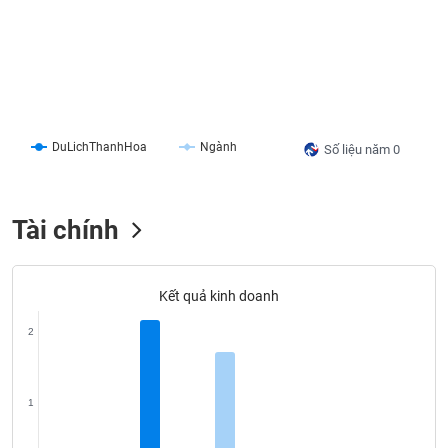
liệu
Tâm
lý
TIÊU
thị
DÙNG
trường
KHÔNG
THIẾT
DuLichThanhHoa
Ngành
Số liệu năm 0
YẾU
Tài chính
TIÊU
DÙNG
Kết quả kinh doanh
THIẾT
YẾU
2
1
CHĂM