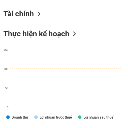
liệu
Tài chính
Tâm
lý
TIÊU
thị
DÙNG
Thực hiện kế hoạch
trường
KHÔNG
THIẾT
YẾU
150
100
TIÊU
DÙNG
THIẾT
50
YẾU
0
Doanh thu
Lợi nhuận trước thuế
Lợi nhuận sau thuế
CHĂM