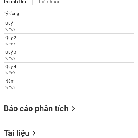
Doanh thu
Lợi nhuận
SÓC
SỨC
Tỷ đồng
KHỎE
Quý 1
% YoY
Quý 2
% YoY
TÀI
Quý 3
CHÍNH
% YoY
Quý 4
% YoY
Năm
CÔNG
% YoY
NGHỆ
THÔNG
TIN
Báo cáo phân tích
Tài liệu
DỊCH