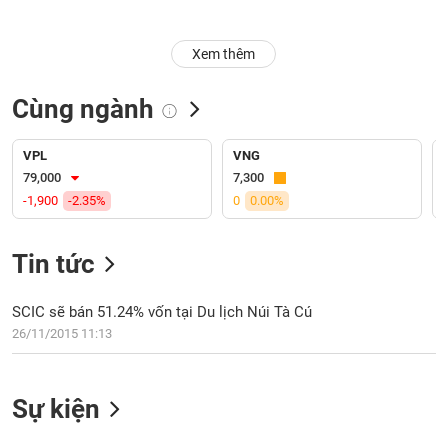
Trạng
Xem thêm
thái
NGÀNH
cổ
phiếu
Cùng ngành
Quy
DOANH
mô
VPL
VNG
NGHIỆP
thị
79,000
7,300
trường
-1,900
-2.35%
0
0.00%
Niêm
CỔ
yết
Tin tức
PHIẾU
Niêm
yết
SCIC sẽ bán 51.24% vốn tại Du lịch Núi Tà Cú
mới
26/11/2015 11:13
PHÁI
Niêm
SINH
yết
bổ
Sự kiện
sung
TRÁI