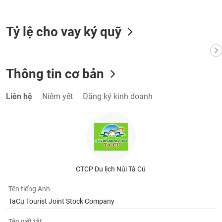
VỤ
TRUYỀN
THÔNG
Tỷ lệ cho vay ký quỹ
Thông tin cơ bản
TIỆN
ÍCH
Liên hệ
Niêm yết
Đăng ký kinh doanh
BẤT
ĐỘNG
SẢN
CTCP Du lịch Núi Tà Cú
Mã
chứng
Tên tiếng Anh
khoán
TaCu Tourist Joint Stock Company
(-)
Tên viết tắt