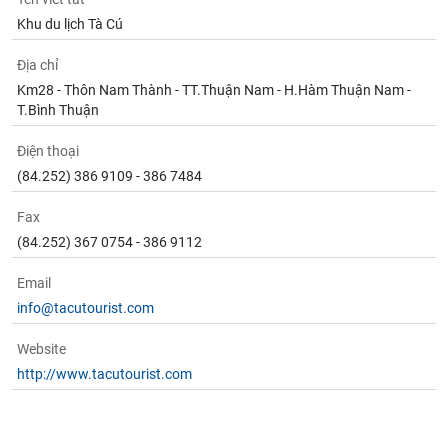
Tất cả
Cổ phiếu
Chỉ số
Chứng chỉ quỹ
Chứng q
Khu du lịch Tà Cú
Lãnh
Địa chỉ
đạo
(-)
Km28 - Thôn Nam Thành - TT.Thuận Nam - H.Hàm Thuận Nam -
T.Bình Thuận
Tất cả
Người nội bộ
Người liên quan
Cổ đông lớn
Điện thoại
(84.252) 386 9109 - 386 7484
Tin
tức
(-)
Fax
(84.252) 367 0754 - 386 9112
Bài
Email
viết
info@tacutourist.com
của
tác
giả
Website
(-)
http://www.tacutourist.com
Báo
cáo