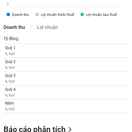
SÓC
0
SỨC
KHỎE
Doanh thu
Lợi nhuận trước thuế
Lợi nhuận sau thuế
Doanh thu
Lợi nhuận
Tỷ đồng
TÀI
Quý 1
CHÍNH
% YoY
Quý 2
% YoY
Quý 3
CÔNG
% YoY
NGHỆ
Quý 4
THÔNG
% YoY
TIN
Năm
% YoY
Báo cáo phân tích
DỊCH