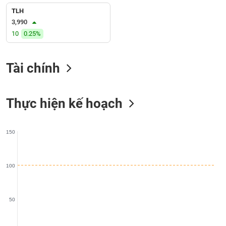
liệu
TLH
3,990
Tâm
10
0.25%
lý
TIÊU
thị
DÙNG
trường
KHÔNG
Tài chính
THIẾT
YẾU
Thực hiện kế hoạch
150
TIÊU
DÙNG
THIẾT
100
YẾU
50
CHĂM