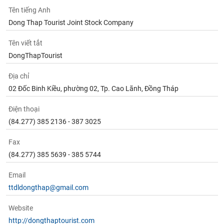
Tất cả
Cổ phiếu
Chỉ số
Chứng chỉ quỹ
Chứng q
Tên tiếng Anh
Dong Thap Tourist Joint Stock Company
Lãnh
đạo
Tên viết tắt
(-)
DongThapTourist
Tất cả
Người nội bộ
Người liên quan
Cổ đông lớn
Địa chỉ
02 Đốc Binh Kiều, phường 02, Tp. Cao Lãnh, Đồng Tháp
Tin
tức
(-)
Điện thoại
(84.277) 385 2136 - 387 3025
Bài
Fax
viết
(84.277) 385 5639 - 385 5744
của
tác
giả
Email
(-)
ttdldongthap@gmail.com
Website
Báo
cáo
http://dongthaptourist.com