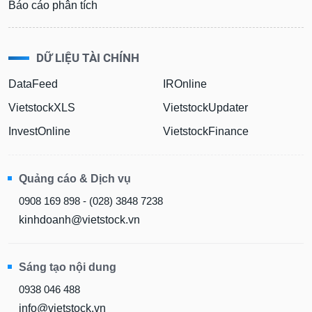
Báo cáo phân tích
DỮ LIỆU TÀI CHÍNH
DataFeed
IROnline
VietstockXLS
VietstockUpdater
InvestOnline
VietstockFinance
Quảng cáo & Dịch vụ
0908 169 898 - (028) 3848 7238
kinhdoanh@vietstock.vn
Sáng tạo nội dung
0938 046 488
info@vietstock.vn