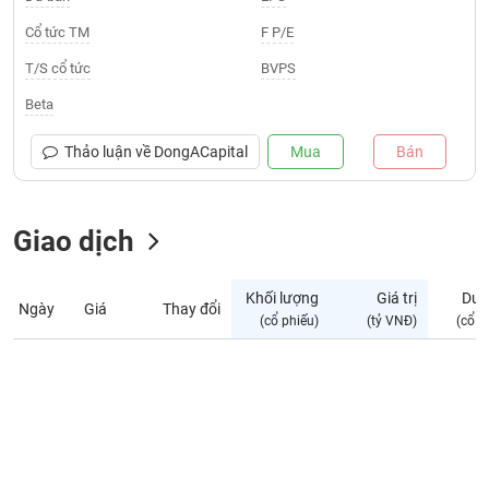
Giá
tích
Cổ tức TM
F P/E
Đặt
Biểu
lệnh
T/S cổ tức
BVPS
đồ
ĐÔNG
Nước
tài
DƯƠNG
Beta
ngoài
chính
Tự
Thảo luận về
DongACapital
Mua
Bán
TÀI
doanh
CHÍNH
Ảnh
CÁ
hưởng
Giao dịch
NHÂN
chỉ
số
Khối lượng
Giá trị
Dư 
Ngày
Giá
Thay đổi
Biến
PHÂN
(cổ phiếu)
(tỷ VNĐ)
(cổ p
động
TÍCH
cổ
VIETSTOCKFINANCE
phiếu
Giao
dịch
VĨ
nội
MÔ
bộ