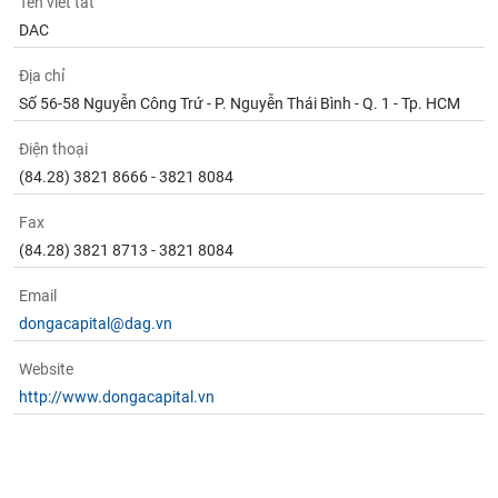
Tên viết tắt
phân
tích
DAC
(-)
Địa chỉ
Số 56-58 Nguyễn Công Trứ - P. Nguyễn Thái Bình - Q. 1 - Tp. HCM
Thuật
ngữ
Điện thoại
(-)
(84.28) 3821 8666 - 3821 8084
Dịch
Fax
vụ
(84.28) 3821 8713 - 3821 8084
(-)
Email
dongacapital@dag.vn
Đào
tạo
Website
http://www.dongacapital.vn
Sách
tài