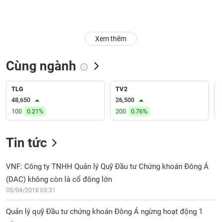
Trạng
thái
NGÀNH
cổ
Xem thêm
phiếu
Cùng ngành
Quy
DOANH
mô
NGHIỆP
thị
TLG
TV2
trường
48,650
26,500
100
0.21%
200
0.76%
Niêm
CỔ
yết
PHIẾU
Tin tức
Niêm
yết
mới
VNF: Công ty TNHH Quản lý Quỹ Đầu tư Chứng khoán Đông Á
PHÁI
Niêm
SINH
(DAC) không còn là cổ đông lớn
yết
05/04/2018 03:31
bổ
sung
Quản lý quỹ Đầu tư chứng khoán Đông Á ngừng hoạt động 1
TRÁI