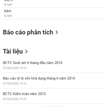
VỤ
% YoY
TRUYỀN
Năm
THÔNG
% YoY
Báo cáo phân tích
TIỆN
ÍCH
Tài liệu
BCTC Soát xét 6 tháng đầu năm 2014
BẤT
07/08/2026 19:51
ĐỘNG
SẢN
Báo cáo tỷ lệ vốn khả dụng tháng 6 năm 2014
07/08/2026 19:51
Mã
chứng
BCTC Kiểm toán năm 2013
khoán
(-)
07/08/2026 19:51