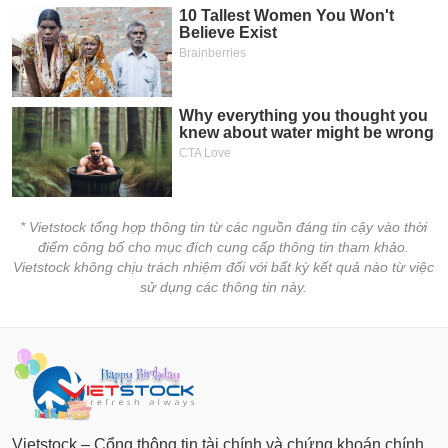
tài
chính
* Vietstock tổng hợp thông tin từ các nguồn đáng tin cậy vào thời
điểm công bố cho mục đích cung cấp thông tin tham khảo.
Vietstock không chịu trách nhiệm đối với bất kỳ kết quả nào từ việc
sử dụng các thông tin này.
Vietstock – Cổng thông tin tài chính và chứng khoán chính