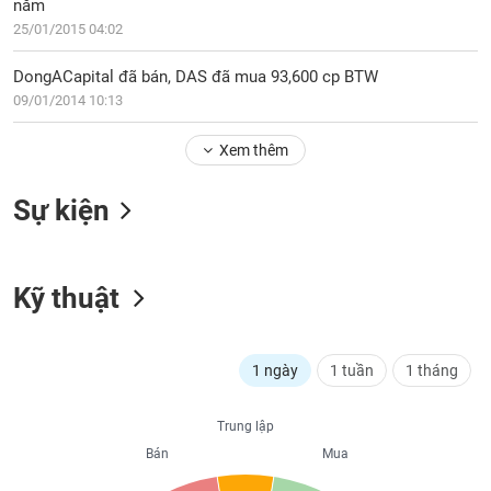
PHIẾU
năm
Hủy
niêm
25/01/2015 04:02
yết
DongACapital đã bán, DAS đã mua 93,600 cp BTW
Theo
CÔNG
09/01/2014 10:13
dõi
CỤ
đặc
ĐẦU
Xem thêm
biệt
TƯ
Không
Sự kiện
được
ký
XUẤT
quỹ
DỮ
LIỆU
Kỹ thuật
Danh
mục
ETF
TIN
1 ngày
1 tuần
1 tháng
Cổ
MỚI
phiếu
chi
Trung lập
Ngành
tiết
Bán
Mua
(-)