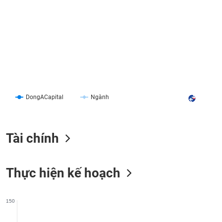
liệu
Tâm
lý
TIÊU
thị
DÙNG
trường
KHÔNG
THIẾT
YẾU
DongACapital
Ngành
TIÊU
Tài chính
DÙNG
THIẾT
YẾU
Thực hiện kế hoạch
150
CHĂM