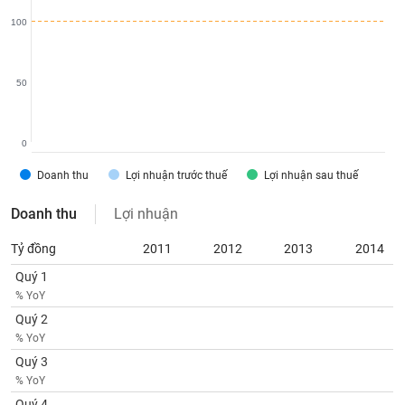
SÓC
SỨC
100
KHỎE
50
TÀI
0
CHÍNH
Doanh thu
Lợi nhuận trước thuế
Lợi nhuận sau thuế
Doanh thu
Lợi nhuận
CÔNG
Tỷ đồng
2011
2012
2013
2014
NGHỆ
Quý 1
THÔNG
% YoY
TIN
Quý 2
% YoY
Quý 3
% YoY
DỊCH
Quý 4