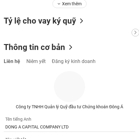
Tất cả
Cổ phiếu
Chỉ số
Chứng chỉ quỹ
Chứng q
Xem thêm
Lãnh
Tỷ lệ cho vay ký quỹ
đạo
(-)
Tất cả
Người nội bộ
Người liên quan
Cổ đông lớn
Thông tin cơ bản
Tin
Liên hệ
Niêm yết
Đăng ký kinh doanh
tức
(-)
Bài
viết
của
tác
Công ty TNHH Quản lý Quỹ đầu tư Chứng khoán Đông Á
giả
(-)
Tên tiếng Anh
DONG A CAPITAL COMPANY LTD
Báo
cáo