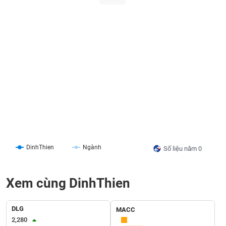
Tổng
VS-
quan
SECTOR
Giao
dịch
Tài
chính
NĂNG
Phân
LƯỢNG
tích
kỹ
thuật
Hồ
NGUYÊN
sơ
VẬT
DinhThien
Ngành
Số liệu năm 0
doanh
LIỆU
nghiệp
Tin
Xem cùng DinhThien
tức
sự
CÔNG
kiện
DLG
MACC
NGHIỆP
2,280
Tài