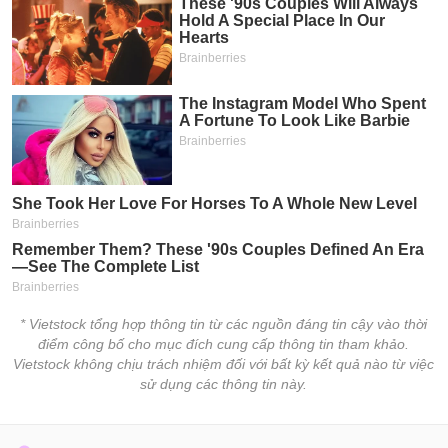
chính
Công
cụ
đầu
tư
Truyền
thông
tài
chính
* Vietstock tổng hợp thông tin từ các nguồn đáng tin cậy vào thời
điểm công bố cho mục đích cung cấp thông tin tham khảo.
Vietstock không chịu trách nhiệm đối với bất kỳ kết quả nào từ việc
sử dụng các thông tin này.
Dữ
liệu