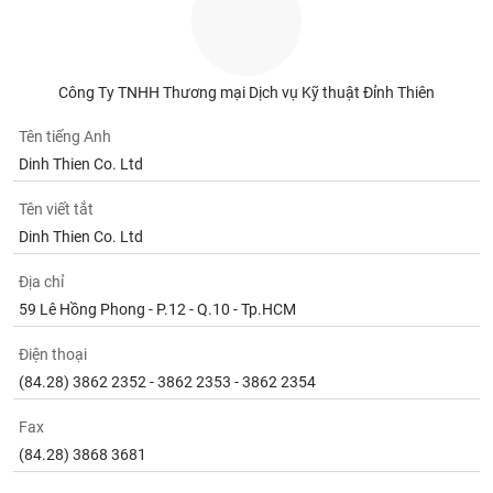
Tất cả
Cổ phiếu
Chỉ số
Chứng chỉ quỹ
Chứng q
Lãnh
đạo
Công Ty TNHH Thương mại Dịch vụ Kỹ thuật Đỉnh Thiên
(-)
Tên tiếng Anh
Tất cả
Người nội bộ
Người liên quan
Cổ đông lớn
Dinh Thien Co. Ltd
Tin
Tên viết tắt
tức
Dinh Thien Co. Ltd
(-)
Địa chỉ
Bài
59 Lê Hồng Phong - P.12 - Q.10 - Tp.HCM
viết
của
Điện thoại
tác
giả
(84.28) 3862 2352 - 3862 2353 - 3862 2354
(-)
Fax
(84.28) 3868 3681
Báo
cáo