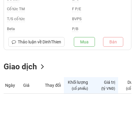
Giá
tích
Cổ tức TM
F P/E
Đặt
Biểu
lệnh
T/S cổ tức
BVPS
đồ
ĐÔNG
Nước
tài
DƯƠNG
Beta
P/B
ngoài
chính
Tự
Thảo luận về
DinhThien
Mua
Bán
TÀI
doanh
CHÍNH
Ảnh
CÁ
hưởng
Giao dịch
NHÂN
chỉ
số
Khối lượng
Giá trị
Dư 
Ngày
Giá
Thay đổi
Biến
PHÂN
(cổ phiếu)
(tỷ VNĐ)
(cổ p
động
TÍCH
cổ
VIETSTOCKFINANCE
phiếu
Giao
dịch
VĨ
nội
MÔ
bộ