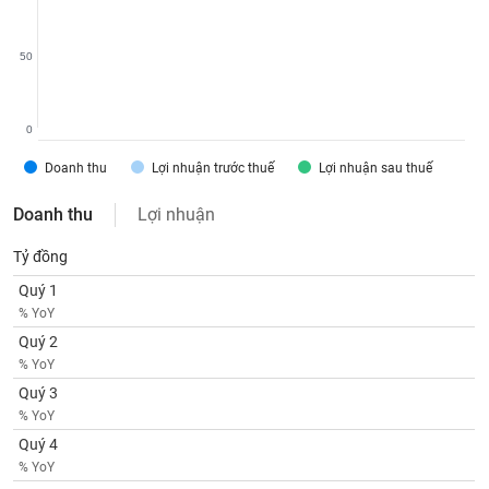
SÓC
SỨC
KHỎE
50
0
TÀI
Doanh thu
Lợi nhuận trước thuế
Lợi nhuận sau thuế
CHÍNH
Doanh thu
Lợi nhuận
Tỷ đồng
Quý 1
CÔNG
% YoY
NGHỆ
THÔNG
Quý 2
TIN
% YoY
Quý 3
% YoY
Quý 4
% YoY
DỊCH