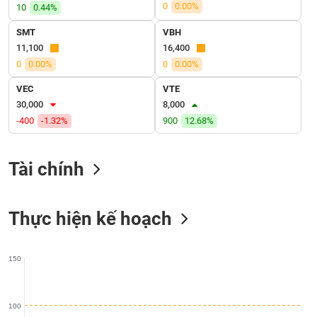
0
0.00%
10
0.44%
liệu
SMT
VBH
Tâm
11,100
16,400
lý
TIÊU
0
0.00%
0
0.00%
thị
DÙNG
trường
KHÔNG
VEC
VTE
THIẾT
30,000
8,000
YẾU
-400
-1.32%
900
12.68%
Tài chính
TIÊU
DÙNG
Thực hiện kế hoạch
THIẾT
YẾU
150
CHĂM
100