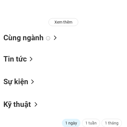
Trạng
thái
NGÀNH
cổ
Xem thêm
phiếu
Cùng ngành
Quy
DOANH
mô
NGHIỆP
thị
trường
Tin tức
Niêm
CỔ
yết
PHIẾU
Sự kiện
Niêm
yết
mới
PHÁI
Niêm
SINH
Kỹ thuật
yết
bổ
sung
TRÁI
1 ngày
1 tuần
1 tháng