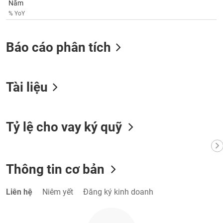
Năm
VỤ
% YoY
TRUYỀN
THÔNG
Báo cáo phân tích
TIỆN
Tài liệu
ÍCH
Tỷ lệ cho vay ký quỹ
BẤT
ĐỘNG
SẢN
Thông tin cơ bản
Mã
chứng
Liên hệ
Niêm yết
Đăng ký kinh doanh
khoán
(-)