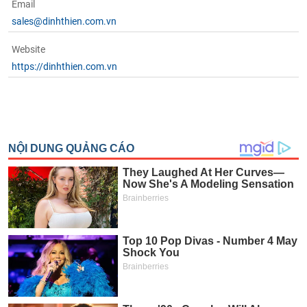
Email
phân
tích
sales@dinhthien.com.vn
(-)
Website
https://dinhthien.com.vn
Thuật
ngữ
(-)
Dịch
vụ
(-)
Đào
tạo
Sách
tài