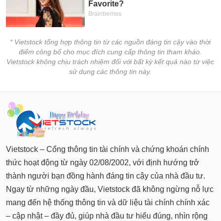
chính
* Vietstock tổng hợp thông tin từ các nguồn đáng tin cậy vào thời
Công
điểm công bố cho mục đích cung cấp thông tin tham khảo.
cụ
Vietstock không chịu trách nhiệm đối với bất kỳ kết quả nào từ việc
đầu
sử dụng các thông tin này.
tư
Truyền
thông
tài
Vietstock – Cổng thông tin tài chính và chứng khoán chính
chính
thức hoạt động từ ngày 02/08/2002, với định hướng trở
thành người bạn đồng hành đáng tin cậy của nhà đầu tư.
Ngay từ những ngày đầu, Vietstock đã không ngừng nỗ lực
mang đến hệ thống thông tin và dữ liệu tài chính chính xác
Dữ
liệu
– cập nhật – đầy đủ, giúp nhà đầu tư hiểu đúng, nhìn rộng