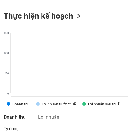
liệu
Thực hiện kế hoạch
Tâm
lý
TIÊU
thị
DÙNG
150
trường
KHÔNG
THIẾT
YẾU
100
50
TIÊU
DÙNG
THIẾT
0
YẾU
Doanh thu
Lợi nhuận trước thuế
Lợi nhuận sau thuế
Doanh thu
Lợi nhuận
Tỷ đồng
CHĂM