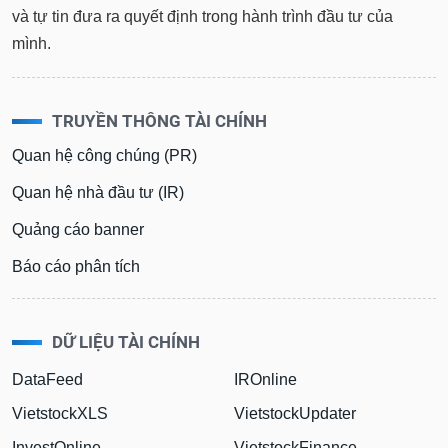
tài
và tự tin đưa ra quyết định trong hành trình đầu tư của
chính
mình.
TRUYỀN THÔNG TÀI CHÍNH
Quan hệ công chúng (PR)
Quan hệ nhà đầu tư (IR)
Quảng cáo banner
Báo cáo phân tích
DỮ LIỆU TÀI CHÍNH
DataFeed
IROnline
VietstockXLS
VietstockUpdater
InvestOnline
VietstockFinance