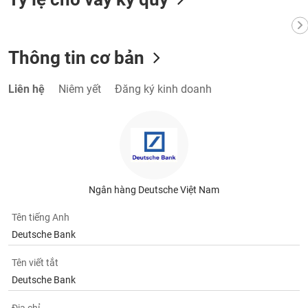
VỤ
TRUYỀN
THÔNG
Thông tin cơ bản
Liên hệ
Niêm yết
Đăng ký kinh doanh
TIỆN
ÍCH
BẤT
Ngân hàng Deutsche Việt Nam
ĐỘNG
SẢN
Tên tiếng Anh
Deutsche Bank
Mã
chứng
Tên viết tắt
khoán
Deutsche Bank
(-)