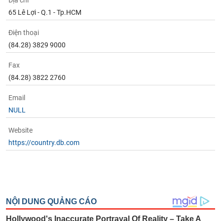
Địa chỉ
Tất cả
Cổ phiếu
Chỉ số
Chứng chỉ quỹ
Chứng q
65 Lê Lợi - Q.1 - Tp.HCM
Lãnh
Điện thoại
đạo
(-)
(84.28) 3829 9000
Tất cả
Người nội bộ
Người liên quan
Cổ đông lớn
Fax
(84.28) 3822 2760
Tin
Email
tức
(-)
NULL
Website
Bài
https://country.db.com
viết
của
tác
giả
(-)
Báo
cáo