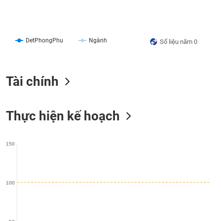
liệu
Tâm
lý
TIÊU
DetPhongPhu
Ngành
Số liệu năm 0
thị
DÙNG
trường
KHÔNG
THIẾT
Tài chính
YẾU
Thực hiện kế hoạch
TIÊU
DÙNG
150
THIẾT
YẾU
100
CHĂM