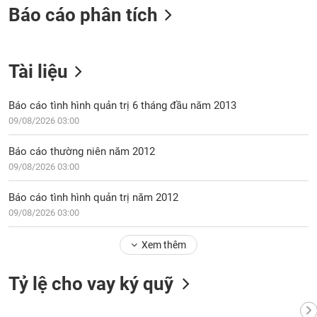
VỤ
Báo cáo phân tích
TRUYỀN
THÔNG
Tài liệu
Báo cáo tình hình quản trị 6 tháng đầu năm 2013
TIỆN
09/08/2026 03:00
ÍCH
Báo cáo thường niên năm 2012
09/08/2026 03:00
BẤT
Báo cáo tình hình quản trị năm 2012
ĐỘNG
09/08/2026 03:00
SẢN
Xem thêm
Mã
chứng
Tỷ lệ cho vay ký quỹ
khoán
(-)