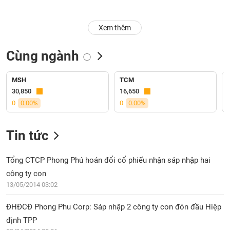
Trạng
Xem thêm
thái
NGÀNH
cổ
phiếu
Cùng ngành
Quy
DOANH
mô
MSH
TCM
NGHIỆP
thị
30,850
16,650
trường
0
0.00%
0
0.00%
Niêm
CỔ
yết
Tin tức
PHIẾU
Niêm
yết
Tổng CTCP Phong Phú hoán đổi cổ phiếu nhận sáp nhập hai
mới
công ty con
PHÁI
Niêm
SINH
13/05/2014 03:02
yết
bổ
ĐHĐCĐ Phong Phu Corp: Sáp nhập 2 công ty con đón đầu Hiệp
sung
định TPP
TRÁI