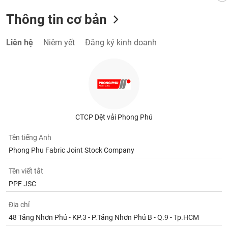
Tất cả
Cổ phiếu
Chỉ số
Chứng chỉ quỹ
Chứng q
Thông tin cơ bản
Lãnh
đạo
Liên hệ
Niêm yết
Đăng ký kinh doanh
(-)
Tất cả
Người nội bộ
Người liên quan
Cổ đông lớn
Tin
tức
(-)
CTCP Dệt vải Phong Phú
Tên tiếng Anh
Bài
viết
Phong Phu Fabric Joint Stock Company
của
tác
Tên viết tắt
giả
(-)
PPF JSC
Địa chỉ
Báo
48 Tăng Nhơn Phú - KP.3 - P.Tăng Nhơn Phú B - Q.9 - Tp.HCM
cáo