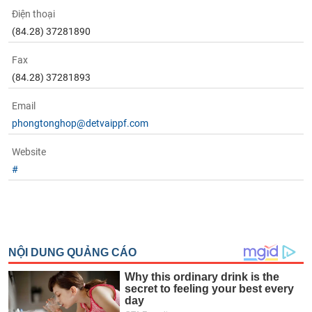
phân
Điện thoại
tích
(-)
(84.28) 37281890
Fax
Thuật
(84.28) 37281893
ngữ
(-)
Email
phongtonghop@detvaippf.com
Dịch
vụ
Website
(-)
#
Đào
tạo
Sách
tài