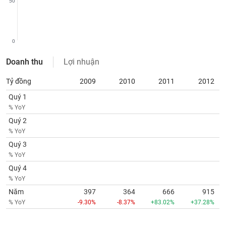
50
SÓC
SỨC
KHỎE
0
Doanh thu
Lợi nhuận
TÀI
Tỷ đồng
2009
2010
2011
2012
CHÍNH
Quý 1
% YoY
Quý 2
% YoY
CÔNG
Quý 3
NGHỆ
% YoY
THÔNG
Quý 4
TIN
% YoY
Năm
397
364
666
915
% YoY
-9.30%
-8.37%
+83.02%
+37.28%
DỊCH