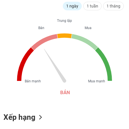
liệu
1 ngày
1 tuần
1 tháng
Tâm
Trung lập
lý
TIÊU
thị
Bán
Mua
DÙNG
trường
KHÔNG
THIẾT
YẾU
TIÊU
Bán mạnh
Mua mạnh
DÙNG
THIẾT
BÁN
YẾU
Xếp hạng
CHĂM