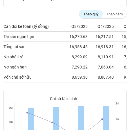
chính
Theo quý
Theo năm
Cân đối kế toán (tỷ đồng)
Q3/2025
Q4/2025
Q1
Công
cụ
Tài sản ngắn hạn
16,270.63
16,217.51
15,8
đầu
tư
Tổng tài sản
16,958.45
16,918.31
16,5
Nợ phải trả
8,299.09
8,110.91
7,4
Nợ ngắn hạn
7,290.22
7,063.04
6,3
Truyền
Vốn chủ sở hữu
8,659.36
8,807.40
9,1
thông
tài
chính
Chỉ số tài chính
24
15k
Dữ
16
10k
liệu