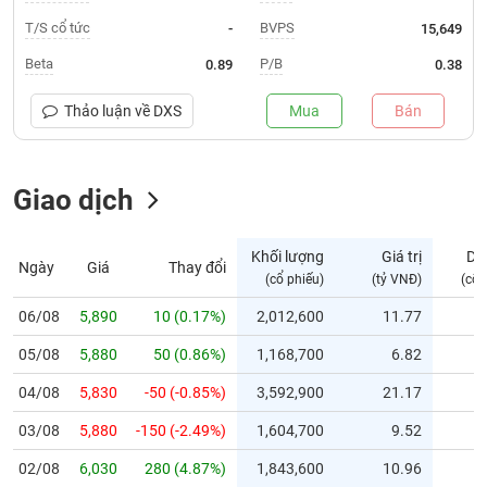
T/S cổ tức
BVPS
-
15,649
Trạng
thái
Beta
P/B
0.89
0.38
NGÀNH
cổ
phiếu
Thảo luận về
DXS
Mua
Bán
Quy
DOANH
mô
NGHIỆP
Giao dịch
thị
trường
Niêm
Khối lượng
Giá trị
Dư
Ngày
Giá
Thay đổi
CỔ
yết
(cổ phiếu)
(tỷ VNĐ)
(cổ 
PHIẾU
Niêm
06/08
5,890
10 (0.17%)
2,012,600
11.77
yết
mới
05/08
5,880
50 (0.86%)
1,168,700
6.82
PHÁI
Niêm
SINH
04/08
5,830
-50 (-0.85%)
3,592,900
21.17
yết
03/08
5,880
-150 (-2.49%)
1,604,700
9.52
bổ
sung
TRÁI
02/08
6,030
280 (4.87%)
1,843,600
10.96