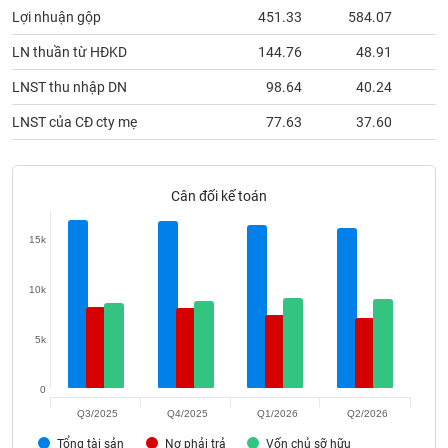
phân
Lợi nhuận gộp
451.33
584.07
6
tích
(-)
LN thuần từ HĐKD
144.76
48.91
3
LNST thu nhập DN
98.64
40.24
2
Thuật
ngữ
LNST của CĐ cty mẹ
77.63
37.60
1
(-)
Cân đối kế toán
Dịch
vụ
(-)
15k
10k
Đào
tạo
5k
0
Sách
Q3/2025
Q4/2025
Q1/2026
Q2/2026
tài
Tổng tài sản
Nợ phải trả
Vốn chủ sỡ hữu