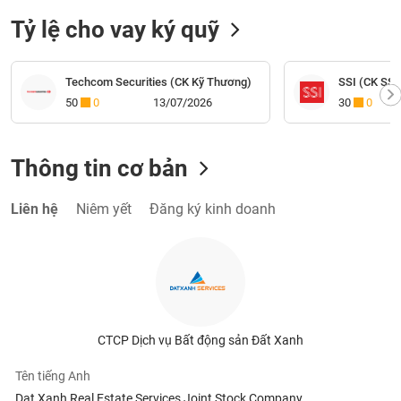
Tỷ lệ cho vay ký quỹ
Techcom Securities (CK Kỹ Thương)
SSI (CK SSI
50
0
13/07/2026
30
0
Thông tin cơ bản
Liên hệ
Niêm yết
Đăng ký kinh doanh
CTCP Dịch vụ Bất động sản Đất Xanh
Tên tiếng Anh
Dat Xanh Real Estate Services Joint Stock Company