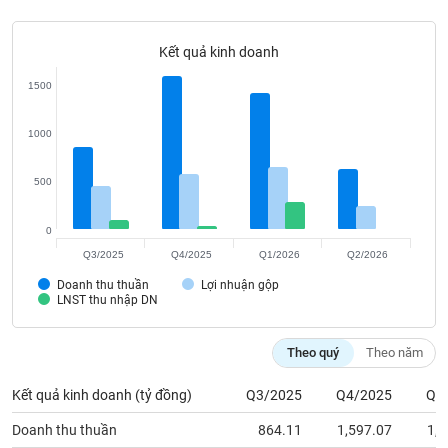
Tất cả
Cổ phiếu
Chỉ số
Chứng chỉ quỹ
Chứng q
Kết quả kinh doanh
Lãnh
đạo
1500
(-)
Tất cả
Người nội bộ
Người liên quan
Cổ đông lớn
1000
Tin
500
tức
(-)
0
Q3/2025
Q4/2025
Q1/2026
Q2/2026
Bài
Doanh thu thuần
Lợi nhuận gộp
viết
LNST thu nhập DN
của
tác
giả
Theo quý
Theo năm
(-)
Kết quả kinh doanh (tỷ đồng)
Q3/2025
Q4/2025
Q1
Báo
Doanh thu thuần
864.11
1,597.07
1,4
cáo