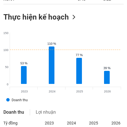
Thực hiện kế hoạch
150
110 %
110 %
100
77 %
77 %
53 %
53 %
50
39 %
39 %
0
2023
2024
2025
2026
Doanh thu
Doanh thu
Lợi nhuận
Tỷ đồng
2023
2024
2025
2026