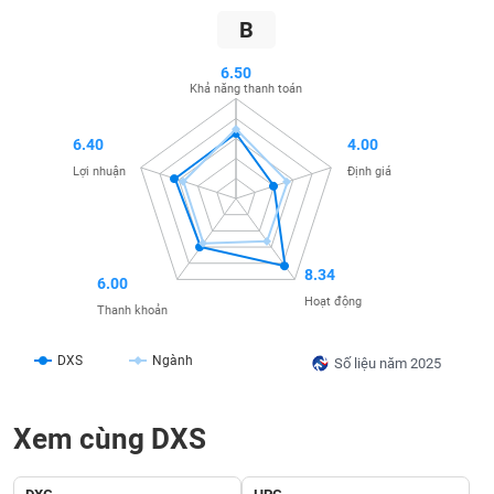
SÓC
B
SỨC
KHỎE
6.50
Khả năng thanh toán
6.40
4.00
TÀI
Lợi nhuận
Định giá
CHÍNH
8.34
6.00
CÔNG
Hoạt động
Thanh khoản
NGHỆ
THÔNG
DXS
Ngành
Số liệu năm 2025
TIN
Xem cùng DXS
DỊCH