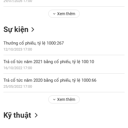
Tổng
29/07/2026 17:00
VS-
quan
SECTOR
Xem thêm
Giao
dịch
Sự kiện
Tài
chính
NĂNG
Thưởng cổ phiếu, tỷ lệ 1000:267
Phân
LƯỢNG
12/10/2023 17:00
tích
kỹ
Trả cổ tức năm 2021 bằng cổ phiếu, tỷ lệ 100:10
thuật
16/10/2022 17:00
Hồ
NGUYÊN
sơ
Trả cổ tức năm 2020 bằng cổ phiếu, tỷ lệ 1000:66
VẬT
doanh
25/05/2022 17:00
LIỆU
nghiệp
Xem thêm
Tin
tức
sự
Kỹ thuật
CÔNG
kiện
NGHIỆP
Tài