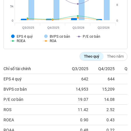
tài
8
chính
5k
0
0
Q3/2025
Q4/2025
Q1/2026
Q2/2026
EPS 4 quý
BVPS cơ bản
P/E cơ bản
ROEA
ROA
Theo quý
Theo năm
Chỉ số tài chính
Q3/2025
Q4/2025
Q1
EPS 4 quý
642
644
BVPS cơ bản
14,953
15,209
1
P/E cơ bản
19.07
14.08
ROS
11.42
2.52
ROEA
0.90
0.43
ROAA
0.48
0.22