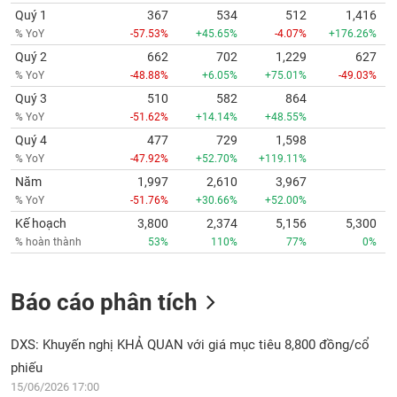
Quý 1
367
534
512
1,416
% YoY
-57.53%
+45.65%
-4.07%
+176.26%
Quý 2
662
702
1,229
627
% YoY
-48.88%
+6.05%
+75.01%
-49.03%
Quý 3
510
582
864
% YoY
-51.62%
+14.14%
+48.55%
Quý 4
477
729
1,598
% YoY
-47.92%
+52.70%
+119.11%
Năm
1,997
2,610
3,967
% YoY
-51.76%
+30.66%
+52.00%
Kế hoạch
3,800
2,374
5,156
5,300
% hoàn thành
53%
110%
77%
0%
Báo cáo phân tích
DXS: Khuyến nghị KHẢ QUAN với giá mục tiêu 8,800 đồng/cổ
phiếu
15/06/2026 17:00