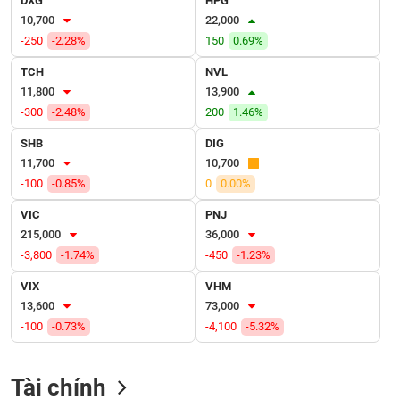
DXG
HPG
VỤ
10,700
22,000
TRUYỀN
-250
-2.28%
150
0.69%
THÔNG
TCH
NVL
11,800
13,900
-300
-2.48%
200
1.46%
TIỆN
SHB
DIG
ÍCH
11,700
10,700
-100
-0.85%
0
0.00%
VIC
PNJ
215,000
36,000
BẤT
-3,800
-1.74%
-450
-1.23%
ĐỘNG
SẢN
VIX
VHM
13,600
73,000
Mã
-100
-0.73%
-4,100
-5.32%
chứng
khoán
(-)
Tài chính