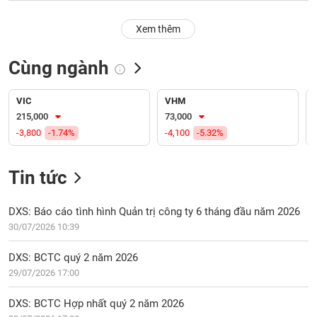
PHIẾU
Hủy
niêm
Xem thêm
yết
Theo
Cùng ngành
CÔNG
dõi
CỤ
đặc
ĐẦU
biệt
VIC
VHM
TƯ
215,000
73,000
Không
-3,800
-1.74%
-4,100
-5.32%
được
ký
XUẤT
quỹ
DỮ
Tin tức
LIỆU
Danh
mục
DXS: Báo cáo tình hình Quản trị công ty 6 tháng đầu năm 2026
ETF
30/07/2026 10:39
TIN
Cổ
MỚI
DXS: BCTC quý 2 năm 2026
phiếu
29/07/2026 17:00
chi
Ngành
tiết
(-)
DXS: BCTC Hợp nhất quý 2 năm 2026