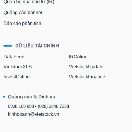
Quan hệ nhà đầu tư (IR)
Quảng cáo banner
Báo cáo phân tích
DỮ LIỆU TÀI CHÍNH
DataFeed
IROnline
VietstockXLS
VietstockUpdater
InvestOnline
VietstockFinance
Quảng cáo & Dịch vụ
0908 169 898 - (028) 3848 7238
kinhdoanh@vietstock.vn