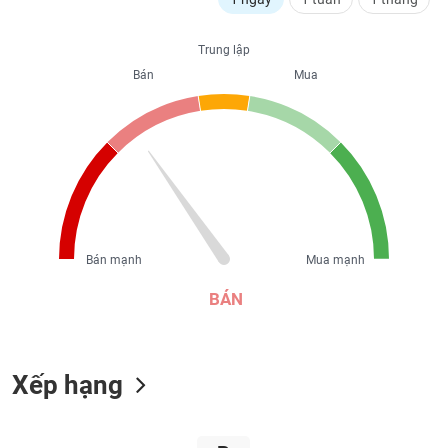
liệu
Trung lập
Tâm
Bán
Mua
lý
TIÊU
thị
DÙNG
trường
KHÔNG
THIẾT
YẾU
Bán mạnh
Mua mạnh
TIÊU
DÙNG
BÁN
THIẾT
YẾU
Xếp hạng
CHĂM