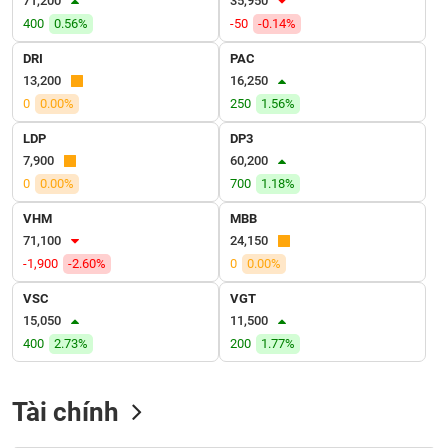
71,200
35,950
VỤ
400
0.56%
-50
-0.14%
TRUYỀN
THÔNG
DRI
PAC
13,200
16,250
0
0.00%
250
1.56%
LDP
DP3
TIỆN
7,900
60,200
ÍCH
0
0.00%
700
1.18%
VHM
MBB
71,100
24,150
-1,900
-2.60%
0
0.00%
BẤT
ĐỘNG
VSC
VGT
SẢN
15,050
11,500
400
2.73%
200
1.77%
Mã
chứng
khoán
Tài chính
(-)