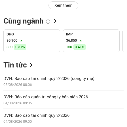
PHIẾU
Hủy
Xem thêm
niêm
yết
Cùng ngành
Theo
CÔNG
dõi
CỤ
đặc
DHG
IMP
ĐẦU
biệt
95,900
36,850
TƯ
300
0.31%
150
0.41%
Không
được
ký
Tin tức
XUẤT
quỹ
DỮ
LIỆU
Danh
DVN: Báo cáo tài chính quý 2/2026 (công ty mẹ)
mục
05/08/2026 08:06
ETF
TIN
DVN: Báo cáo quản trị công ty bán niên 2026
Cổ
MỚI
04/08/2026 09:05
phiếu
chi
Ngành
DVN: Báo cáo tài chính quý 2/2026
tiết
(-)
04/08/2026 09:00