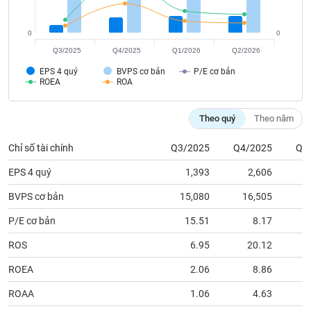
tài
chính
0
0
Q3/2025
Q4/2025
Q1/2026
Q2/2026
EPS 4 quý
BVPS cơ bản
P/E cơ bản
ROEA
ROA
Theo quý
Theo năm
Chỉ số tài chính
Q3/2025
Q4/2025
Q1
EPS 4 quý
1,393
2,606
BVPS cơ bản
15,080
16,505
1
P/E cơ bản
15.51
8.17
ROS
6.95
20.12
ROEA
2.06
8.86
ROAA
1.06
4.63