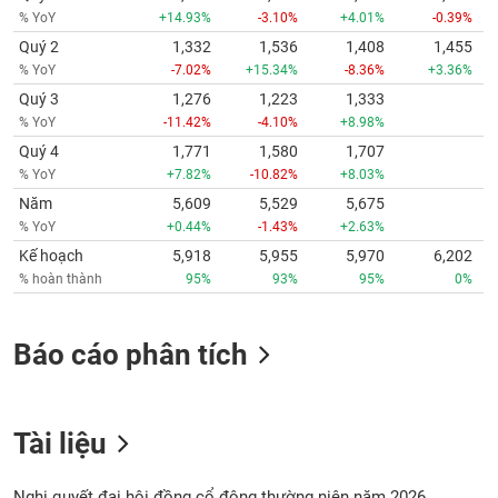
% YoY
+14.93%
-3.10%
+4.01%
-0.39%
Quý 2
1,332
1,536
1,408
1,455
% YoY
-7.02%
+15.34%
-8.36%
+3.36%
Quý 3
1,276
1,223
1,333
% YoY
-11.42%
-4.10%
+8.98%
Quý 4
1,771
1,580
1,707
% YoY
+7.82%
-10.82%
+8.03%
Năm
5,609
5,529
5,675
% YoY
+0.44%
-1.43%
+2.63%
Kế hoạch
5,918
5,955
5,970
6,202
% hoàn thành
95%
93%
95%
0%
Báo cáo phân tích
Tài liệu
Nghị quyết đại hội đồng cổ đông thường niên năm 2026