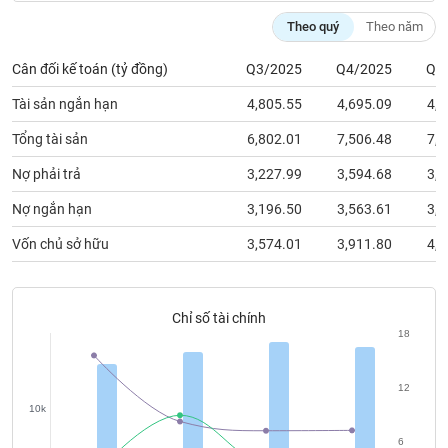
chính
Theo quý
Theo năm
Cân đối kế toán (tỷ đồng)
Q3/2025
Q4/2025
Q1
Công
Tài sản ngắn hạn
4,805.55
4,695.09
4,7
cụ
đầu
Tổng tài sản
6,802.01
7,506.48
7,7
tư
Nợ phải trả
3,227.99
3,594.68
3,5
Nợ ngắn hạn
3,196.50
3,563.61
3,5
Vốn chủ sở hữu
3,574.01
3,911.80
4,1
Truyền
thông
tài
chính
Chỉ số tài chính
18
12
Dữ
10k
liệu
6