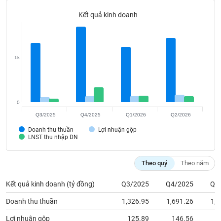
Tất cả
Cổ phiếu
Chỉ số
Chứng chỉ quỹ
Chứng q
Kết quả kinh doanh
Lãnh
đạo
(-)
1k
Tất cả
Người nội bộ
Người liên quan
Cổ đông lớn
Tin
tức
0
(-)
Q3/2025
Q4/2025
Q1/2026
Q2/2026
Doanh thu thuần
Lợi nhuận gộp
Bài
LNST thu nhập DN
viết
của
tác
Theo quý
Theo năm
giả
(-)
Kết quả kinh doanh (tỷ đồng)
Q3/2025
Q4/2025
Q1
Doanh thu thuần
1,326.95
1,691.26
1,2
Báo
cáo
Lợi nhuận gộp
125.89
146.56
1