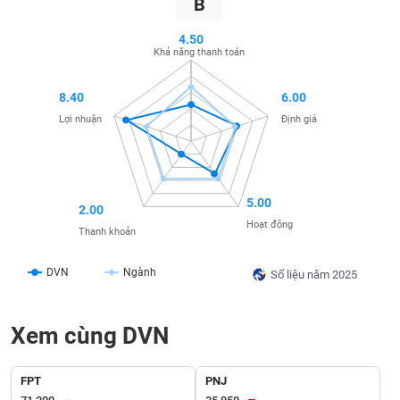
B
SÓC
SỨC
4.50
KHỎE
Khả năng thanh toán
8.40
6.00
Lợi nhuận
Định giá
TÀI
CHÍNH
5.00
2.00
Hoạt động
Thanh khoản
CÔNG
NGHỆ
DVN
Ngành
Số liệu năm 2025
THÔNG
TIN
Xem cùng DVN
FPT
PNJ
DỊCH