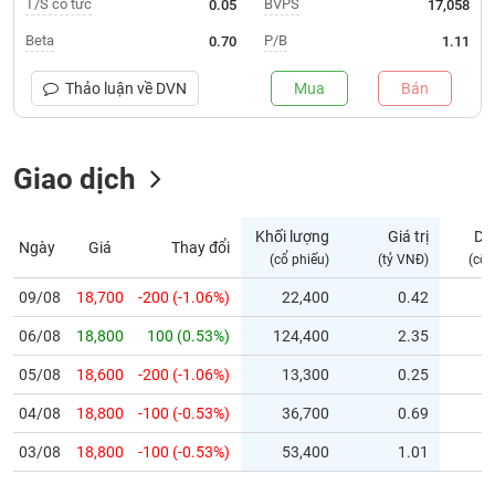
T/S cổ tức
BVPS
0.05
17,058
Trạng
Beta
P/B
0.70
1.11
thái
NGÀNH
cổ
Thảo luận về
DVN
Mua
Bán
phiếu
Quy
Giao dịch
DOANH
mô
NGHIỆP
thị
trường
Khối lượng
Giá trị
Dư
Ngày
Giá
Thay đổi
Niêm
(cổ phiếu)
(tỷ VNĐ)
(cổ 
CỔ
yết
PHIẾU
09/08
18,700
-200 (-1.06%)
22,400
0.42
Niêm
06/08
yết
18,800
100 (0.53%)
124,400
2.35
mới
PHÁI
05/08
18,600
-200 (-1.06%)
13,300
0.25
Niêm
SINH
04/08
18,800
-100 (-0.53%)
36,700
0.69
yết
bổ
03/08
18,800
-100 (-0.53%)
53,400
1.01
sung
TRÁI