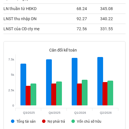
phân
tích
LN thuần từ HĐKD
68.24
345.08
1
(-)
LNST thu nhập DN
92.27
340.22
1
LNST của CĐ cty mẹ
72.56
331.55
1
Thuật
ngữ
(-)
Cân đối kế toán
Dịch
7.5k
vụ
(-)
5k
Đào
tạo
2.5k
0
Q3/2025
Q4/2025
Q1/2026
Q2/2026
Sách
Tổng tài sản
Nợ phải trả
Vốn chủ sỡ hữu
tài