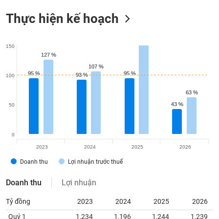
Thực hiện kế hoạch
150
127 %
127 %
107 %
107 %
95 %
95 %
95 %
95 %
93 %
93 %
100
63 %
63 %
43 %
43 %
50
0
2023
2024
2025
2026
Doanh thu
Lợi nhuận trước thuế
Doanh thu
Lợi nhuận
Tỷ đồng
2023
2024
2025
2026
Quý 1
1,234
1,196
1,244
1,239