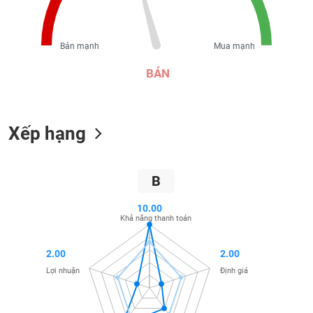
liệu
Tâm
Bán mạnh
Mua mạnh
lý
TIÊU
thị
BÁN
DÙNG
trường
KHÔNG
THIẾT
YẾU
Xếp hạng
B
TIÊU
DÙNG
10.00
THIẾT
Khả năng thanh toán
YẾU
2.00
2.00
Lợi nhuận
Định giá
CHĂM