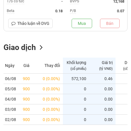
T/S cổ tức
BVPS
-
12,168
Trạng
Beta
P/B
0.18
0.07
thái
NGÀNH
cổ
Thảo luận về
DVG
Mua
Bán
phiếu
Quy
Giao dịch
DOANH
mô
NGHIỆP
thị
trường
Khối lượng
Giá trị
Dư
Ngày
Giá
Thay đổi
Niêm
(cổ phiếu)
(tỷ VNĐ)
(cổ 
CỔ
yết
PHIẾU
06/08
900
0 (0.00%)
572,100
0.46
Niêm
05/08
yết
900
0 (0.00%)
0
0.00
mới
PHÁI
04/08
900
0 (0.00%)
0
0.00
Niêm
SINH
03/08
900
0 (0.00%)
0
0.00
yết
bổ
02/08
900
0 (0.00%)
0
0.00
sung
TRÁI