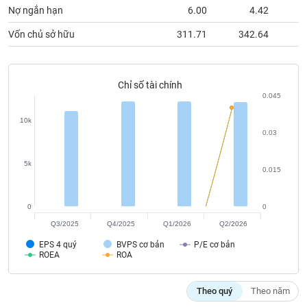
chính
Nợ ngắn hạn
6.00
4.42
Vốn chủ sở hữu
311.71
342.64
3
Công
cụ
Chỉ số tài chính
đầu
0.045
tư
10k
0.03
5k
0.015
Truyền
thông
tài
0
0
chính
Q3/2025
Q4/2025
Q1/2026
Q2/2026
EPS 4 quý
BVPS cơ bản
P/E cơ bản
ROEA
ROA
Dữ
Theo quý
Theo năm
liệu