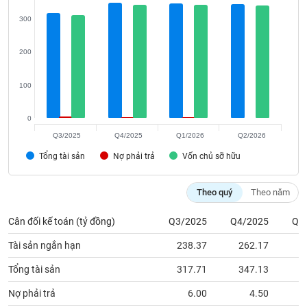
phân
tích
300
(-)
200
Thuật
ngữ
100
(-)
0
Dịch
Q3/2025
Q4/2025
Q1/2026
Q2/2026
vụ
Tổng tài sản
(-)
Nợ phải trả
Vốn chủ sỡ hữu
Theo quý
Theo năm
Đào
tạo
Cân đối kế toán (tỷ đồng)
Q3/2025
Q4/2025
Q1
Tài sản ngắn hạn
238.37
262.17
2
Tổng tài sản
317.71
347.13
3
Sách
Nợ phải trả
6.00
4.50
tài