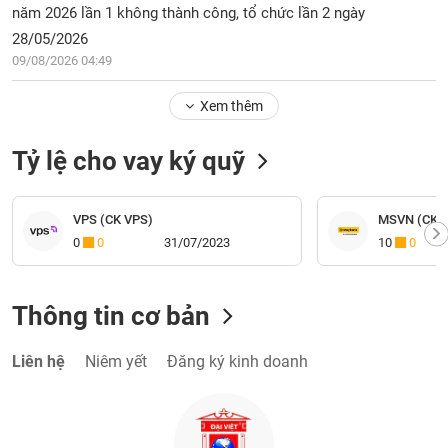
năm 2026 lần 1 không thành công, tổ chức lần 2 ngày
28/05/2026
09/08/2026 04:49
Xem thêm
Tỷ lệ cho vay ký quỹ
VPS (CK VPS)
MSVN (CK M
0
0
31/07/2023
10
0
Thông tin cơ bản
Liên hệ
Niêm yết
Đăng ký kinh doanh