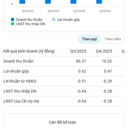
Tất cả
Cổ phiếu
Chỉ số
Chứng chỉ quỹ
Chứng q
0
Q3/2025
Q4/2025
Q1/2026
Q2/2026
Lãnh
Doanh thu thuần
Lợi nhuận gộp
đạo
LNST thu nhập DN
(-)
Tất cả
Người nội bộ
Người liên quan
Cổ đông lớn
Theo quý
Theo năm
Kết quả kinh doanh (tỷ đồng)
Q3/2025
Q4/2025
Q1
Tin
tức
Doanh thu thuần
96.31
10.02
(-)
Lợi nhuận gộp
0.62
0.41
Bài
LN thuần từ HĐKD
-0.51
-0.29
viết
của
LNST thu nhập DN
-0.64
-0.28
tác
giả
LNST của CĐ cty mẹ
-0.64
-0.28
(-)
Báo
Cân đối kế toán
cáo