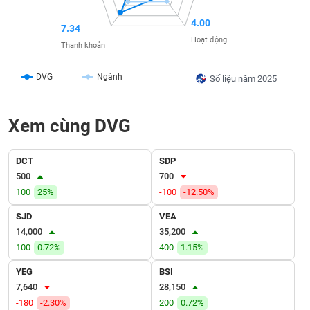
SÓC
SỨC
4.00
7.34
KHỎE
Hoạt động
Thanh khoản
DVG
Ngành
Số liệu năm 2025
TÀI
CHÍNH
Xem cùng DVG
DCT
SDP
500
700
CÔNG
100
25%
-100
-12.50%
NGHỆ
THÔNG
SJD
VEA
TIN
14,000
35,200
100
0.72%
400
1.15%
YEG
BSI
7,640
28,150
DỊCH
-180
-2.30%
200
0.72%