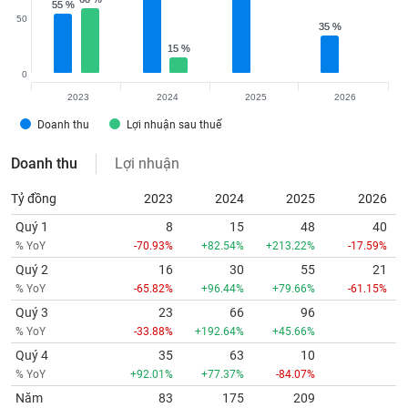
55 %
55 %
50
35 %
35 %
15 %
15 %
0
2023
2024
2025
2026
Doanh thu
Lợi nhuận sau thuế
Doanh thu
Lợi nhuận
Tỷ đồng
2023
2024
2025
2026
Quý 1
8
15
48
40
% YoY
-70.93%
+82.54%
+213.22%
-17.59%
Quý 2
16
30
55
21
% YoY
-65.82%
+96.44%
+79.66%
-61.15%
Quý 3
23
66
96
% YoY
-33.88%
+192.64%
+45.66%
Quý 4
35
63
10
% YoY
+92.01%
+77.37%
-84.07%
Năm
83
175
209