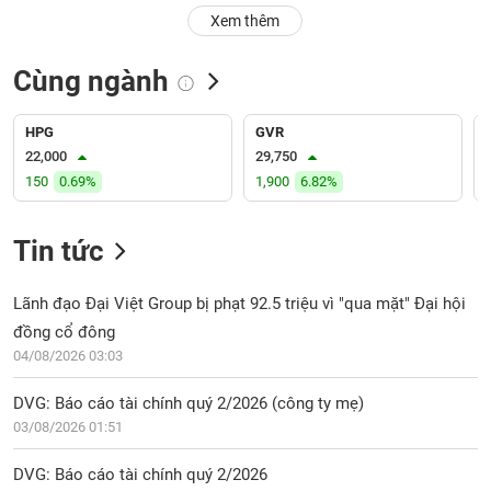
PHIẾU
Hủy
Xem thêm
niêm
yết
Cùng ngành
Theo
CÔNG
dõi
CỤ
đặc
HPG
GVR
ĐẦU
biệt
22,000
29,750
TƯ
150
0.69%
1,900
6.82%
Không
được
ký
Tin tức
XUẤT
quỹ
DỮ
LIỆU
Danh
Lãnh đạo Đại Việt Group bị phạt 92.5 triệu vì "qua mặt" Đại hội
mục
đồng cổ đông
ETF
04/08/2026 03:03
TIN
Cổ
MỚI
DVG: Báo cáo tài chính quý 2/2026 (công ty mẹ)
phiếu
03/08/2026 01:51
chi
Ngành
tiết
(-)
DVG: Báo cáo tài chính quý 2/2026