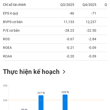
tài
Chỉ số tài chính
Q3/2025
Q4/2025
Q1
chính
EPS 4 quý
-46
-71
BVPS cơ bản
11,133
12,237
1
P/E cơ bản
-28.23
-22.50
ROS
-0.67
-2.84
ROEA
-0.21
-0.09
ROAA
-0.20
-0.09
Thực hiện kế hoạch
150
119 %
119 %
117 %
117 %
100
60 %
60 %