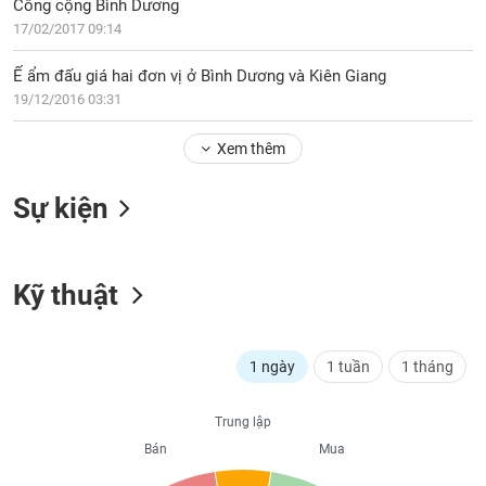
PHIẾU
Công cộng Bình Dương
Hủy
niêm
17/02/2017 09:14
yết
Ế ẩm đấu giá hai đơn vị ở Bình Dương và Kiên Giang
Theo
CÔNG
19/12/2016 03:31
dõi
CỤ
đặc
ĐẦU
Xem thêm
biệt
TƯ
Không
Sự kiện
được
ký
XUẤT
quỹ
DỮ
LIỆU
Kỹ thuật
Danh
mục
ETF
TIN
1 ngày
1 tuần
1 tháng
Cổ
MỚI
phiếu
chi
Trung lập
Ngành
tiết
Bán
Mua
(-)