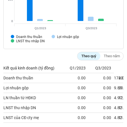
SÓC
SỨC
KHỎE
0
Q1/2023
Q3/2023
Doanh thu thuần
Lợi nhuận gộp
LNST thu nhập DN
TÀI
CHÍNH
Theo quý
Theo năm
Kết quả kinh doanh (tỷ đồng)
Q1/2023
Q3/2023
CÔNG
Doanh thu thuần
0.00
0.00
174.01
201.
NGHỆ
Lợi nhuận gộp
0.00
0.00
9.89
20.2
THÔNG
TIN
LN thuần từ HĐKD
0.00
0.00
4.97
12.8
LNST thu nhập DN
0.00
0.00
4.82
11.3
LNST của CĐ cty mẹ
0.00
0.00
4.82
11.3
DỊCH