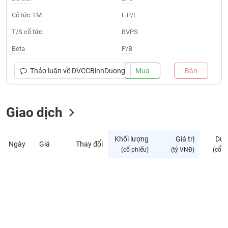
Giá
tích
Cổ tức TM
F P/E
Đặt
Biểu
lệnh
T/S cổ tức
BVPS
đồ
ĐÔNG
Nước
tài
DƯƠNG
Beta
P/B
ngoài
chính
Tự
Thảo luận về
DVCCBinhDuong
Mua
Bán
TÀI
doanh
CHÍNH
Ảnh
CÁ
hưởng
Giao dịch
NHÂN
chỉ
số
Khối lượng
Giá trị
Dư 
Ngày
Giá
Thay đổi
Biến
PHÂN
(cổ phiếu)
(tỷ VNĐ)
(cổ p
động
TÍCH
cổ
VIETSTOCKFINANCE
phiếu
Giao
dịch
VĨ
nội
MÔ
bộ