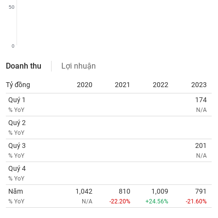
chính
50
0
Công
cụ
Doanh thu
Lợi nhuận
đầu
tư
Tỷ đồng
2020
2021
2022
2023
Quý 1
174
% YoY
N/A
Quý 2
Truyền
% YoY
thông
tài
Quý 3
201
chính
% YoY
N/A
Quý 4
% YoY
Năm
1,042
810
1,009
791
Dữ
% YoY
N/A
-22.20%
+24.56%
-21.60%
liệu