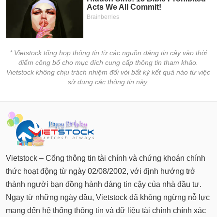
* Vietstock tổng hợp thông tin từ các nguồn đáng tin cậy vào thời
điểm công bố cho mục đích cung cấp thông tin tham khảo.
Vietstock không chịu trách nhiệm đối với bất kỳ kết quả nào từ việc
sử dụng các thông tin này.
Vietstock – Cổng thông tin tài chính và chứng khoán chính
thức hoạt động từ ngày 02/08/2002, với định hướng trở
thành người bạn đồng hành đáng tin cậy của nhà đầu tư.
Ngay từ những ngày đầu, Vietstock đã không ngừng nỗ lực
mang đến hệ thống thông tin và dữ liệu tài chính chính xác