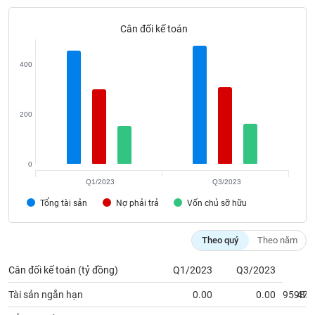
VỤ
TRUYỀN
Cân đối kế toán
THÔNG
400
TIỆN
200
ÍCH
0
Q1/2023
Q3/2023
BẤT
Tổng tài sản
Nợ phải trả
Vốn chủ sỡ hữu
ĐỘNG
SẢN
Theo quý
Theo năm
Mã
chứng
Cân đối kế toán (tỷ đồng)
Q1/2023
Q3/2023
khoán
(-)
Tài sản ngắn hạn
0.00
0.00
95.47
98.6