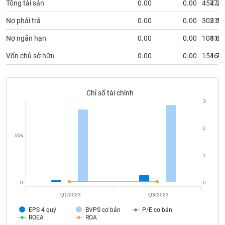
Tất cả
Cổ phiếu
Chỉ số
Chứng chỉ quỹ
Chứng q
Tổng tài sản
0.00
0.00
457.26
474.
Nợ phải trả
0.00
0.00
302.50
310.
Lãnh
đạo
Nợ ngắn hạn
0.00
0.00
108.86
113.
(-)
Vốn chủ sở hữu
0.00
0.00
154.76
164.
Tất cả
Người nội bộ
Người liên quan
Cổ đông lớn
Tin
Chỉ số tài chính
tức
3
(-)
2
10k
Bài
viết
của
1
tác
giả
(-)
0
0
Q1/2023
Q3/2023
EPS 4 quý
BVPS cơ bản
P/E cơ bản
Báo
ROEA
ROA
cáo