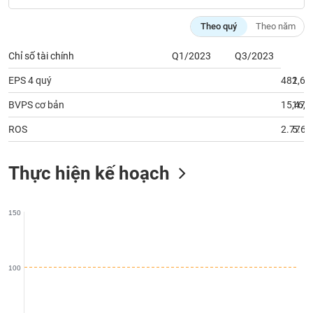
phân
tích
Theo quý
Theo năm
(-)
Chỉ số tài chính
Q1/2023
Q3/2023
Thuật
EPS 4 quý
482
1,61
ngữ
(-)
BVPS cơ bản
15,476
16,4
ROS
2.77
5.65
Dịch
vụ
(-)
Thực hiện kế hoạch
Đào
150
tạo
100
Sách
tài