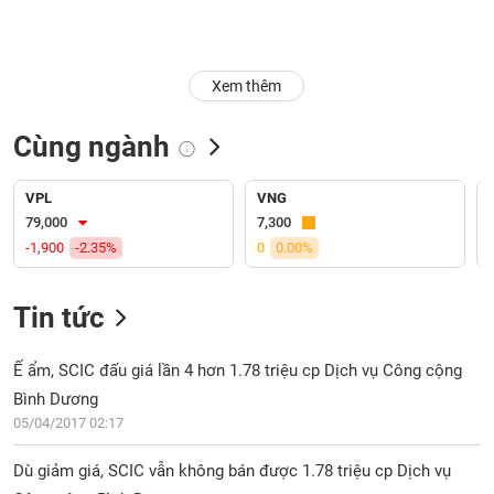
Trạng
thái
NGÀNH
cổ
Xem thêm
phiếu
Cùng ngành
Quy
DOANH
mô
NGHIỆP
thị
VPL
VNG
trường
79,000
7,300
-1,900
-2.35%
0
0.00%
Niêm
CỔ
yết
PHIẾU
Tin tức
Niêm
yết
mới
Ế ẩm, SCIC đấu giá lần 4 hơn 1.78 triệu cp Dịch vụ Công cộng
PHÁI
Niêm
SINH
Bình Dương
yết
05/04/2017 02:17
bổ
sung
Dù giảm giá, SCIC vẫn không bán được 1.78 triệu cp Dịch vụ
TRÁI