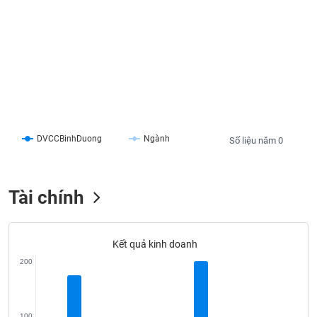
liệu
Tâm
lý
TIÊU
thị
DÙNG
trường
KHÔNG
THIẾT
YẾU
DVCCBinhDuong
Ngành
Số liệu năm 0
TIÊU
Tài chính
DÙNG
THIẾT
YẾU
Kết quả kinh doanh
200
CHĂM
100