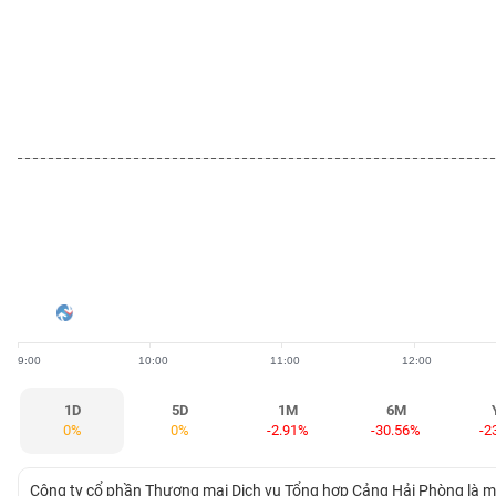
BẤT
ĐỘNG
SẢN
TÀI
CHÍNH
HÀNG
HÓA
9:00
10:00
11:00
12:00
KINH
TẾ
1D
5D
1M
6M
0%
0%
-2.91%
-30.56%
-2
THẾ
Công ty cổ phần Thương mại Dịch vụ Tổng hợp Cảng Hải Phòng là 