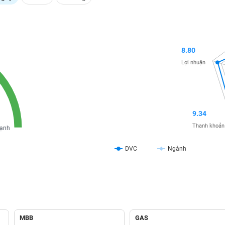
8.80
Lợi nhuận
9.34
Thanh khoản
ạnh
DVC
Ngành
MBB
GAS