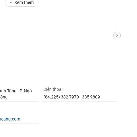
Xem thêm
Điện thoại
nh Tông - P. Ngô
hòng
(84.225) 382 7970 - 385 9809
vucang.com