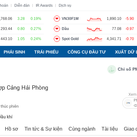
khoán
Diễn đàn
IR Awards
Dịch vụ
,768.06
3.28
0.19%
VN30F1M
1,890.10
-5.90
293.44
0.80
0.27%
Dầu
77.08
-0.97
o
Tin tức
Báo cáo phân tích
Thuật ngữ
Dịch vụ
443.10
1.05
0.24%
Spot Gold
4,341.71
-0.70
PHÁI SINH
TRÁI PHIẾU
CÔNG CỤ ĐẦU TƯ
XUẤT DỮ 
Chỉ số PMI ngà
ợp Cảng Hải Phòng
Xem 
P
 thúc phiên
Dầu khí
Hồ sơ
Tin tức & Sự kiện
Cùng ngành
Tài liệu
Giao 