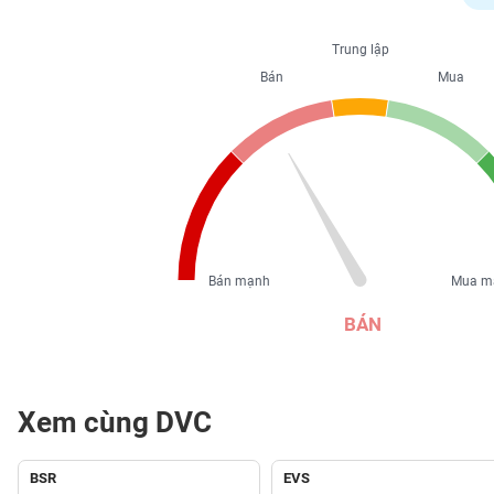
PHIẾU
Trung lập
Bán
Mua
CÔNG
CỤ
ĐẦU
TƯ
XUẤT
DỮ
Bán mạnh
Mua m
LIỆU
BÁN
TIN
MỚI
Xem cùng DVC
Ngành
(-)
BSR
EVS