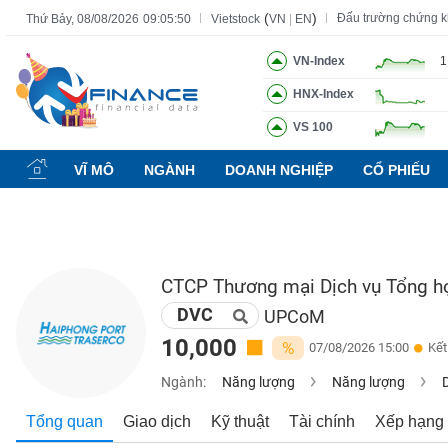
(
)
Đấu trường chứng 
Thứ Bảy, 08/08/2026
09:05:51
Vietstock
VN
|
EN
VN-Index
1
HNX-Index
Tất cả
Tính năng
Ngành
Mã chứng khoán
Lãnh đạ
VS 100
Tính
năng
VĨ MÔ
NGÀNH
DOANH NGHIỆP
CỔ PHIẾU
(-)
VIETSTOCK
CTCP Thương mại Dịch vụ Tổng h
DVC
CHỨNG
UPCoM
KHOÁN
10,000
%
07/08/2026 15:00
Kết
Ngành:
Năng lượng
Năng lượng
DOANH
Tổng quan
Giao dịch
Kỹ thuật
Tài chính
Xếp hạng
NGHIỆP