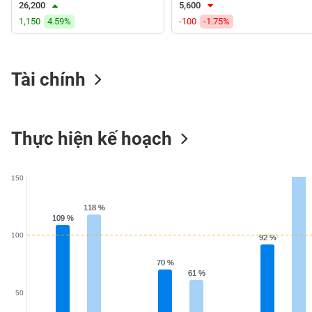
26,200
5,600
VS-
1,150
4.59%
-100
-1.75%
SECTOR
Tài chính
NĂNG
LƯỢNG
Thực hiện kế hoạch
150
NGUYÊN
VẬT
118 %
118 %
109 %
109 %
LIỆU
100
92 %
92 %
70 %
70 %
61 %
61 %
CÔNG
50
NGHIỆP