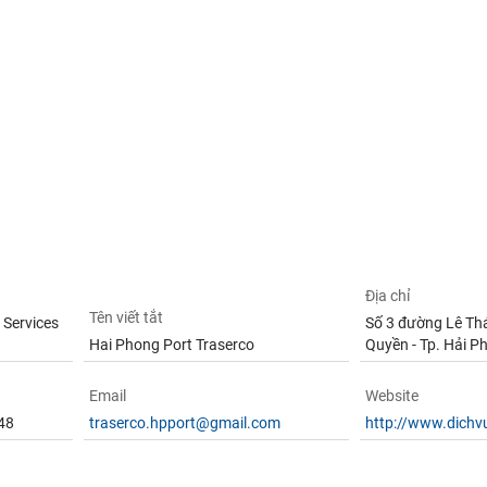
Địa chỉ
Tên viết tắt
 Services
Số 3 đường Lê Thá
Hai Phong Port Traserco
Quyền - Tp. Hải P
Email
Website
48
traserco.hpport@gmail.com
http://www.dich