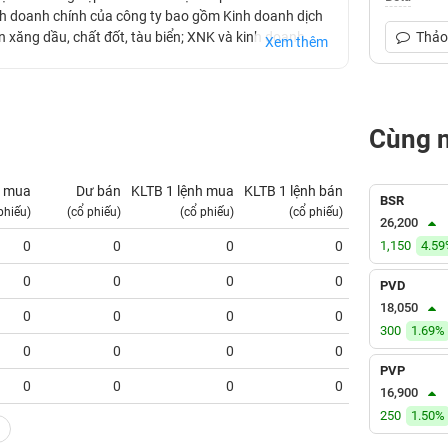
nh doanh chính của công ty bao gồm Kinh doanh dịch
án xăng dầu, chất đốt, tàu biển; XNK và kinh doanh
Thảo 
Xem thêm
và lắp đặt các hệ thống điện; Kinh doanh vận tải và
ờng thuỷ. Công ty có 800 - 1,000 công nhân bốc xếp,
hục vụ khách hàng tại các Cảng khu vực Hải Phòng
Cùng 
 mua
Dư bán
KLTB 1 lệnh mua
KLTB 1 lệnh bán
NN mua
BSR
phiếu)
(cổ phiếu)
(cổ phiếu)
(cổ phiếu)
(tỷ VNĐ)
26,200
0
0
0
0
1,150
0.00
4.5
0
0
0
0
0.00
PVD
18,050
0
0
0
0
0.00
300
1.69%
0
0
0
0
0.00
PVP
0
0
0
0
0.00
16,900
250
1.50%