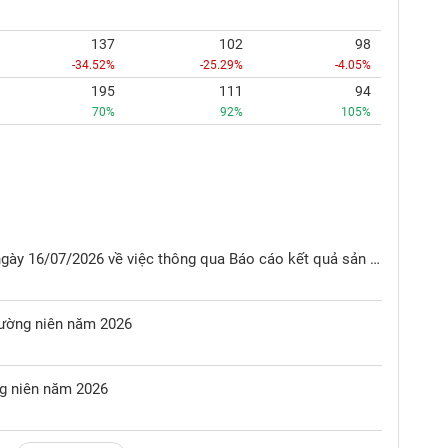
137
102
98
-34.52%
-25.29%
-4.05%
195
111
94
70%
92%
105%
Nghị quyết HĐQT số 04/NQ-HĐQT ngày 16/07/2026 về việc thông qua Báo cáo kết quả sản xuất kinh doanh Quý II/2026, 6 tháng đầu năm 2026 và nhiệm vụ sản xuất kinh doanh 6 tháng cuối năm 2026
hường niên năm 2026
ng niên năm 2026