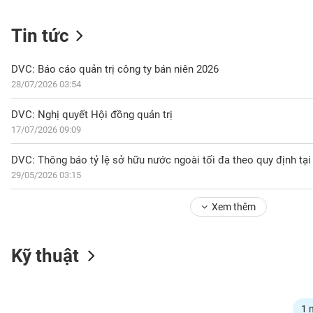
Tin tức
NGÀNH
DVC: Báo cáo quản trị công ty bán niên 2026
28/07/2026 03:54
DOANH
DVC: Nghị quyết Hội đồng quản trị
NGHIỆP
17/07/2026 09:09
29/05/2026 03:15
CỔ
PHIẾU
Xem thêm
PHÁI
Kỹ thuật
SINH
TRÁI
1 