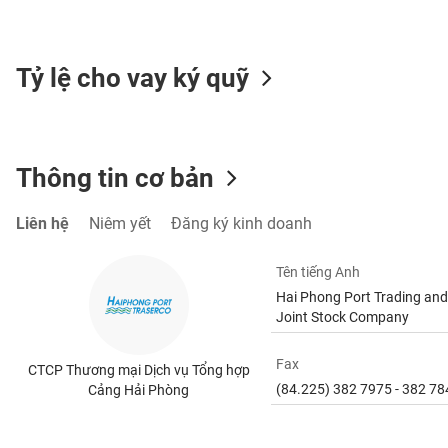
SÓC
SỨC
KHỎE
Tỷ lệ cho vay ký quỹ
TÀI
Thông tin cơ bản
CHÍNH
Liên hệ
Niêm yết
Đăng ký kinh doanh
Tên tiếng Anh
CÔNG
Hai Phong Port Trading and
NGHỆ
Joint Stock Company
THÔNG
TIN
Fax
CTCP Thương mại Dịch vụ Tổng hợp
(84.225) 382 7975 - 382 78
Cảng Hải Phòng
DỊCH