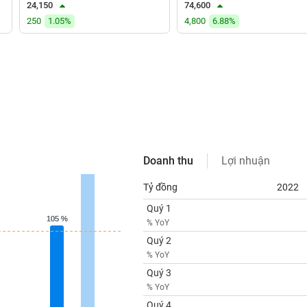
24,150
74,600
250
1.05%
4,800
6.88%
Doanh thu
Lợi nhuận
Tỷ đồng
2022
Quý 1
105 %
105 %
% YoY
Quý 2
% YoY
Quý 3
% YoY
Quý 4