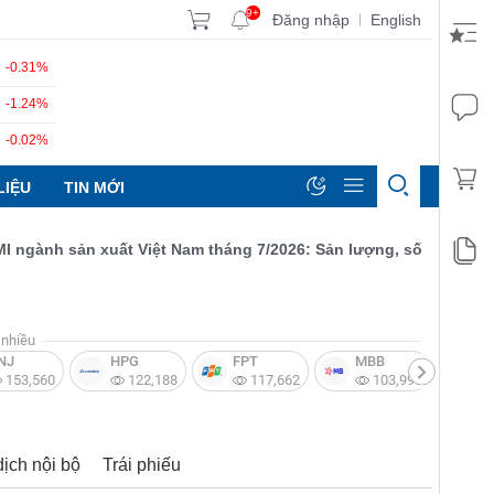
9+
Đăng nhập
English
|
-0.31%
-1.24%
-0.02%
LIỆU
TIN MỚI
nh sản xuất Việt Nam tháng 7/2026: Sản lượng, số lượng đơn đặt
nhiều
NJ
HPG
FPT
MBB
V
153,560
122,188
117,662
103,997
dịch nội bộ
Trái phiếu