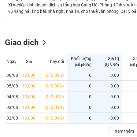
GIỚI
Xí nghiệp kinh doanh dịch vụ tổng hợp Cảng Hải Phòng. Lĩnh vực ki
vụ hàng hải, kho bãi, nhà nghỉ, nhà ăn, cho thuê văn phòng; Đại lý b
thương mại; Dịch vụ vệ sinh tàu biển, sữa chữa các máy móc thiết bị 
ĐÔNG
dịch vụ vận tải hàng hoá siêu trường, siêu trọng bằng đường bộ và đư
DƯƠNG
công nhân bốc xếp được đào tạo, có tay nghề, có kinh nghiệm, luôn p
với năng suất cao nhất, chất lượng tốt nhất.
Giao dịch
TÀI
CHÍNH
Khối lượng
Giá trị
Dư
Ngày
Giá
Thay đổi
CÁ
(cổ phiếu)
(tỷ VNĐ)
(cổ 
NHÂN
06/08
10,000
0 (0.00%)
0
0.00
05/08
10,000
0 (0.00%)
0
0.00
PHÂN
TÍCH
04/08
10,000
0 (0.00%)
0
0.00
VIETSTOCKFINANCE
03/08
10,000
0 (0.00%)
0
0.00
02/08
10,000
0 (0.00%)
0
0.00
VĨ
Xem thêm
MÔ