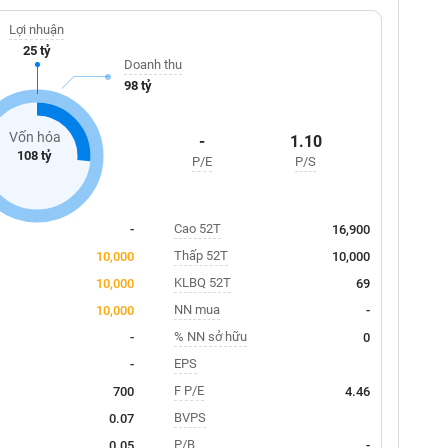
Lợi nhuận
25 tỷ
Doanh thu
98 tỷ
Vốn hóa
-
1.10
108 tỷ
P/E
P/S
Cao 52T
-
16,900
Thấp 52T
10,000
10,000
KLBQ 52T
10,000
69
NN mua
10,000
-
% NN sở hữu
-
0
EPS
-
F P/E
700
4.46
BVPS
0.07
P/B
0.05
-