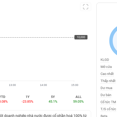
10,000
10,000
KLGD
Mở cửa
Cao nhất
Thấp nhất
13:00
14:00
15:00
Dư mua
Dư bán
YTD
1Y
5Y
ALL
3.08%
-23.85%
45.1%
59.05%
Cổ tức TM
T/S cổ tức
một doanh nghiệp nhà nước được cổ phần hoá 100% từ
Beta