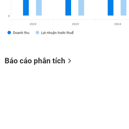
0
2022
2023
2024
TIÊU
DÙNG
Doanh thu
Lợi nhuận trước thuế
KHÔNG
THIẾT
YẾU
Báo cáo phân tích
TIÊU
DÙNG
THIẾT
YẾU
CHĂM