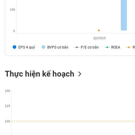
10k
TIÊU
0
DÙNG
Q2/2015
KHÔNG
THIẾT
EPS 4 quý
BVPS cơ bản
P/E cơ bản
ROEA
YẾU
Thực hiện kế hoạch
TIÊU
DÙNG
150
THIẾT
YẾU
125
100
CHĂM