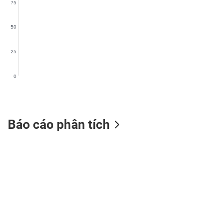
75
SÓC
SỨC
KHỎE
50
25
TÀI
0
CHÍNH
Báo cáo phân tích
CÔNG
NGHỆ
THÔNG
TIN
DỊCH