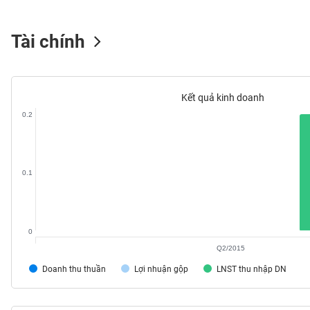
PHIẾU
Tài chính
CÔNG
CỤ
ĐẦU
Kết quả kinh doanh
TƯ
0.2
XUẤT
DỮ
0.1
LIỆU
0
TIN
MỚI
Q2/2015
Doanh thu thuần
Lợi nhuận gộp
LNST thu nhập DN
Ngành
(-)