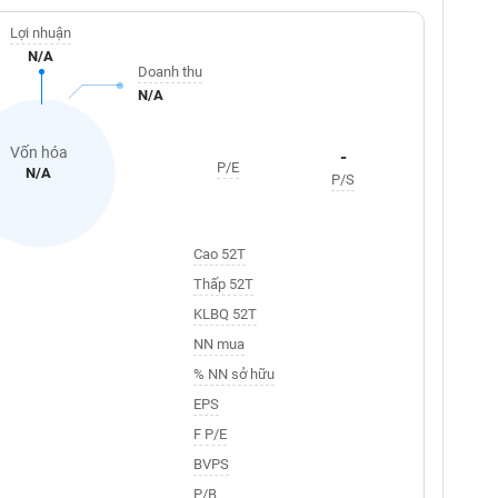
Lợi nhuận
N/A
Doanh thu
N/A
Vốn hóa
-
P/E
N/A
P/S
Cao 52T
Thấp 52T
KLBQ 52T
NN mua
% NN sở hữu
EPS
F P/E
BVPS
P/B