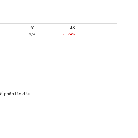
61
48
N/A
-21.74%
cổ phần lần đầu