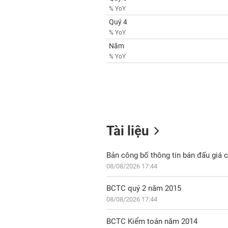
% YoY
Quý 4
% YoY
Năm
% YoY
Tài liệu
Bản công bố thông tin bán đấu giá 
08/08/2026 17:44
BCTC quý 2 năm 2015
08/08/2026 17:44
BCTC Kiểm toán năm 2014