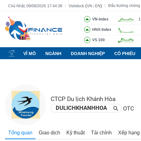
(
)
Đấu trường chứng
Chủ Nhật, 09/08/2026
17:44:38
Vietstock
VN
|
EN
VN-Index
1
HNX-Index
Tất cả
Tính năng
Ngành
Mã chứng khoán
Lãnh đạ
VS 100
Tính
năng
VĨ MÔ
NGÀNH
DOANH NGHIỆP
CỔ PHIẾU
(-)
VIETSTOCK
CTCP Du lịch Khánh Hòa
CHỨNG
KHOÁN
DULICHKHANHHOA
OTC
DOANH
Tổng quan
Giao dịch
Kỹ thuật
Tài chính
Xếp hạng
NGHIỆP