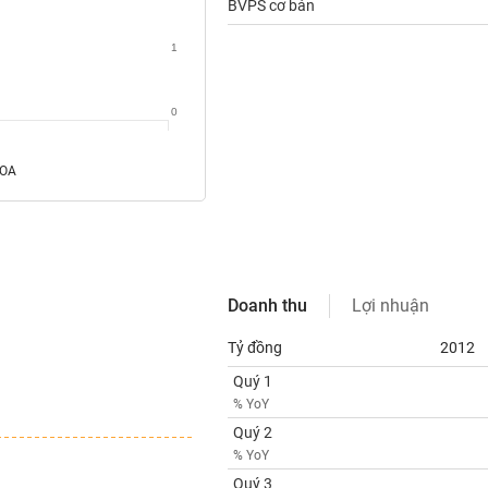
BVPS cơ bản
1
0
ROA
Doanh thu
Lợi nhuận
Tỷ đồng
2012
Quý 1
% YoY
Quý 2
% YoY
Quý 3