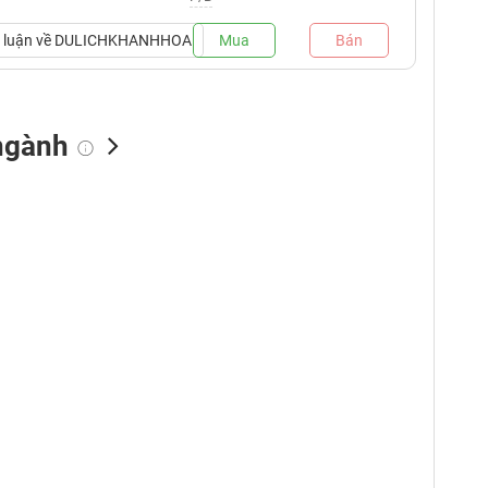
luận về
DULICHKHANHHOA
Mua
Bán
ngành
NN bán
Tự doanh mua
Tự doanh bán
(tỷ VNĐ)
(tỷ VNĐ)
(tỷ VNĐ)