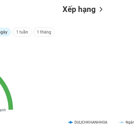
Xếp hạng
ngày
1 tuần
1 tháng
ạnh
DULICHKHANHHOA
Ngà