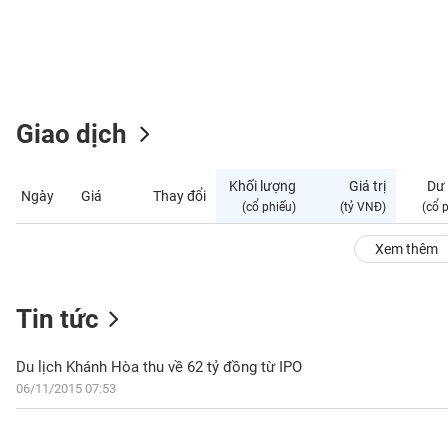
GIỚI
ĐÔNG
DƯƠNG
Giao dịch
TÀI
CHÍNH
Khối lượng
Giá trị
Dư
Ngày
Giá
Thay đổi
CÁ
(cổ phiếu)
(tỷ VNĐ)
(cổ 
NHÂN
Xem thêm
PHÂN
Tin tức
TÍCH
VIETSTOCKFINANCE
Du lịch Khánh Hòa thu về 62 tỷ đồng từ IPO
06/11/2015 07:53
VĨ
MÔ