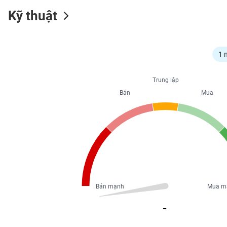
Kỹ thuật
NGÀNH
1 
Trung lập
DOANH
NGHIỆP
Bán
Mua
CỔ
PHIẾU
PHÁI
SINH
Bán mạnh
Mua m
_
TRÁI