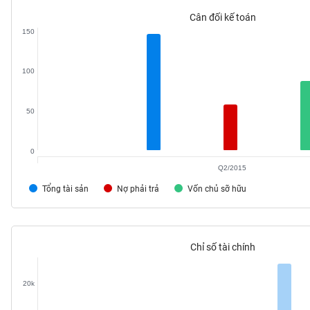
VS-
Cân đối kế toán
SECTOR
150
100
NĂNG
50
LƯỢNG
0
Q2/2015
Tổng tài sản
Nợ phải trả
Vốn chủ sỡ hữu
NGUYÊN
VẬT
LIỆU
Chỉ số tài chính
20k
CÔNG
NGHIỆP