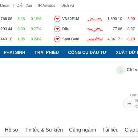
 khoán
Diễn đàn
IR Awards
Dịch vụ
,768.06
3.28
0.19%
VN30F1M
1,890.10
-5.90
293.44
0.80
0.27%
Dầu
77.08
-0.97
o
Tin tức
Báo cáo phân tích
Thuật ngữ
Dịch vụ
443.10
1.05
0.24%
Spot Gold
4,341.71
-0.70
PHÁI SINH
TRÁI PHIẾU
CÔNG CỤ ĐẦU TƯ
XUẤT DỮ 
Chỉ số PM
Xem 
P
Hồ sơ
Tin tức & Sự kiện
Cùng ngành
Tài liệu
Giao 