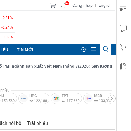
9+
Đăng nhập
English
|
-0.31%
-1.24%
-0.02%
LIỆU
TIN MỚI
I ngành sản xuất Việt Nam tháng 7/2026: Sản lượng, số lượng đơn
nhiều
NJ
HPG
FPT
MBB
V
153,560
122,188
117,662
103,997
dịch nội bộ
Trái phiếu