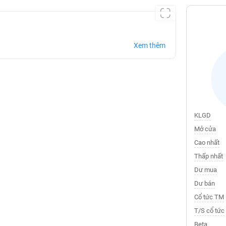
Xem thêm
KLGD
Mở cửa
Cao nhất
Thấp nhất
Dư mua
Dư bán
Cổ tức TM
T/S cổ tức
Beta