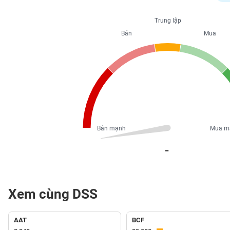
PHIẾU
Trung lập
Bán
Mua
CÔNG
CỤ
ĐẦU
TƯ
XUẤT
DỮ
Bán mạnh
Mua m
LIỆU
_
TIN
MỚI
Xem cùng DSS
Ngành
(-)
AAT
BCF