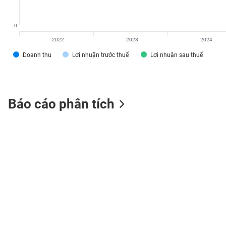
0
2022
2023
2024
TIÊU
Doanh thu
Lợi nhuận trước thuế
Lợi nhuận sau thuế
DÙNG
KHÔNG
THIẾT
YẾU
Báo cáo phân tích
TIÊU
DÙNG
THIẾT
YẾU
CHĂM