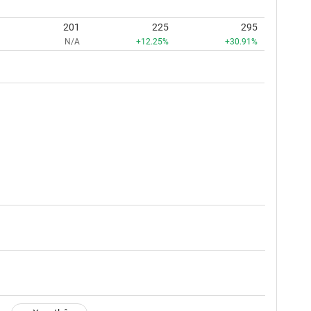
201
225
295
N/A
+12.25%
+30.91%