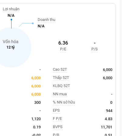
Lợi nhuận
N/A
Doanh thu
N/A
Vốn hóa
6.36
-
12 tỷ
P/E
P/S
Cao 52T
-
6,000
Thấp 52T
6,000
6,000
KLBQ 52T
6,000
NN mua
6,000
-
% NN sở hữu
300
0
EPS
-
944
F P/E
1,120
4.83
BVPS
0.19
11,701
P/B
-0.02
0.51