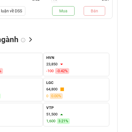
luận về
DSS
Mua
Bán
ngành
NN bán
Tự doanh mua
Tự doanh bán
HVN
(tỷ VNĐ)
(tỷ VNĐ)
(tỷ VNĐ)
23,850
%
-100
-0.42%
LGC
64,800
0
0.00%
VTP
51,500
1,600
3.21%