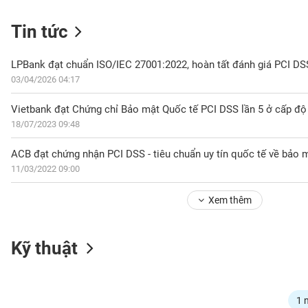
Tin tức
NGÀNH
03/04/2026 04:17
Vietbank đạt Chứng chỉ Bảo mật Quốc tế PCI DSS lần 5 ở cấp độ
DOANH
18/07/2023 09:48
NGHIỆP
ACB đạt chứng nhận PCI DSS - tiêu chuẩn uy tín quốc tế về bảo m
11/03/2022 09:00
CỔ
PHIẾU
Xem thêm
PHÁI
Kỹ thuật
SINH
TRÁI
1 