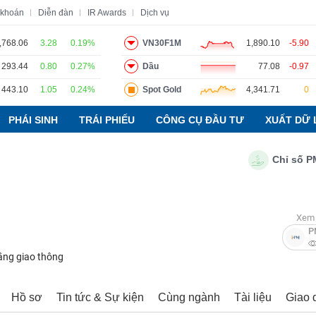
 khoán
Diễn đàn
IR Awards
Dịch vụ
,768.06
3.28
0.19%
VN30F1M
1,890.10
-5.90
293.44
0.80
0.27%
Dầu
77.08
-0.97
o
Tin tức
Báo cáo phân tích
Thuật ngữ
Dịch vụ
443.10
1.05
0.24%
Spot Gold
4,341.71
0
PHÁI SINH
TRÁI PHIẾU
CÔNG CỤ ĐẦU TƯ
XUẤT DỮ 
Chỉ số PMI ng
Xem 
P
ầng giao thông
Hồ sơ
Tin tức & Sự kiện
Cùng ngành
Tài liệu
Giao 