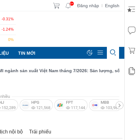
9+
Đăng nhập
English
|
-0.31%
-1.24%
0%
LIỆU
TIN MỚI
ành sản xuất Việt Nam tháng 7/2026: Sản lượng, số lượng đơn đặ
nhiều
NJ
HPG
FPT
MBB
V
152,289
121,568
117,144
103,987
dịch nội bộ
Trái phiếu