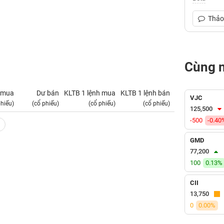
Thảo 
Cùng 
 mua
Dư bán
KLTB 1 lệnh mua
KLTB 1 lệnh bán
NN mua
VJC
phiếu)
(cổ phiếu)
(cổ phiếu)
(cổ phiếu)
(tỷ VNĐ)
125,500
-500
-0.40
GMD
77,200
100
0.13%
CII
13,750
0
0.00%