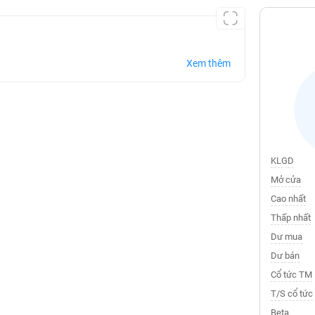
Xem thêm
KLGD
Mở cửa
Cao nhất
Thấp nhất
Dư mua
Dư bán
Cổ tức TM
T/S cổ tức
Beta