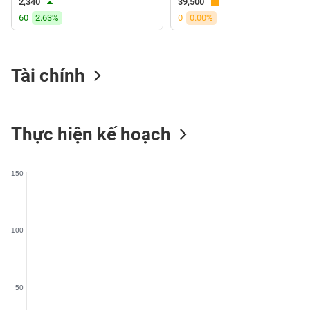
2,340
39,500
VS-
60
2.63%
0
0.00%
SECTOR
Tài chính
NĂNG
LƯỢNG
Thực hiện kế hoạch
150
NGUYÊN
VẬT
LIỆU
100
50
CÔNG
NGHIỆP