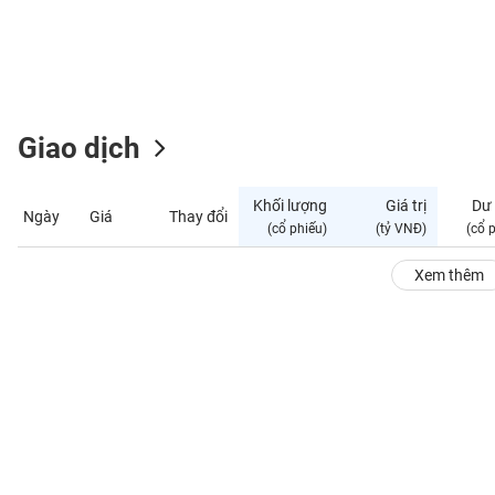
GIỚI
ĐÔNG
DƯƠNG
Giao dịch
TÀI
CHÍNH
Khối lượng
Giá trị
Dư
Ngày
Giá
Thay đổi
CÁ
(cổ phiếu)
(tỷ VNĐ)
(cổ 
NHÂN
Xem thêm
PHÂN
TÍCH
VIETSTOCKFINANCE
VĨ
MÔ