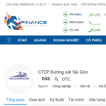
(
)
Đấu trường chứng
Chủ Nhật, 09/08/2026
12:30:18
Vietstock
VN
|
EN
VN-Index
1
HNX-Index
Tất cả
Tính năng
Ngành
Mã chứng khoán
Lãnh đạ
VS 100
Tính
năng
VĨ MÔ
NGÀNH
DOANH NGHIỆP
CỔ PHIẾU
(-)
VIETSTOCK
CTCP Đường sắt Sài Gòn
CHỨNG
DSS
OTC
KHOÁN
Ngành:
Công nghiệp
Vận tải
Hạ t
DOANH
Tổng quan
Giao dịch
Kỹ thuật
Tài chính
Xếp hạng
NGHIỆP