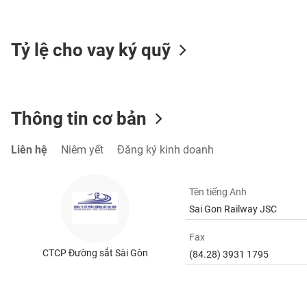
SÓC
SỨC
KHỎE
Tỷ lệ cho vay ký quỹ
TÀI
Thông tin cơ bản
CHÍNH
Liên hệ
Niêm yết
Đăng ký kinh doanh
CÔNG
Tên tiếng Anh
NGHỆ
Sai Gon Railway JSC
THÔNG
TIN
Fax
CTCP Đường sắt Sài Gòn
(84.28) 3931 1795
DỊCH