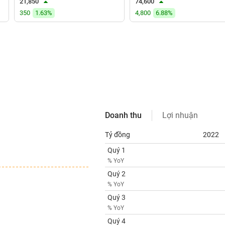
21,850
74,600
350
1.63%
4,800
6.88%
Doanh thu
Lợi nhuận
Tỷ đồng
2022
Quý 1
% YoY
Quý 2
% YoY
Quý 3
% YoY
Quý 4