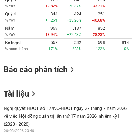
% YoY
-17.82%
+50.87%
-33.21%
Quý 4
344
424
251
% YoY
+1.26%
+23.26%
-40.68%
Năm
969
1,187
852
% YoY
-18.94%
+22.43%
-28.23%
Kế hoạch
567
532
698
814
% hoàn thành
171%
223%
122%
0%
Báo cáo phân tích
Tài liệu
Nghị quyết HĐQT số 17/NQ-HĐQT ngày 27 tháng 7 năm 2026
về việc Hội đồng quản trị lần thứ 17 năm 2026, nhiệm kỳ II
(2023 - 2028)
06/08/2026 20:46