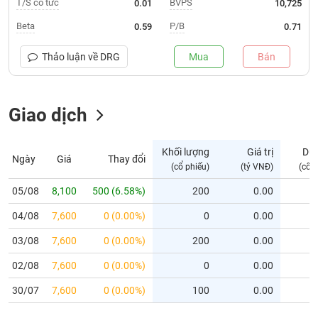
T/S cổ tức
BVPS
0.01
10,725
Trạng
Beta
P/B
0.59
0.71
thái
NGÀNH
cổ
Thảo luận về
DRG
Mua
Bán
phiếu
Quy
Giao dịch
DOANH
mô
NGHIỆP
thị
trường
Khối lượng
Giá trị
Dư
Ngày
Giá
Thay đổi
Niêm
(cổ phiếu)
(tỷ VNĐ)
(cổ 
CỔ
yết
PHIẾU
05/08
8,100
500 (6.58%)
200
0.00
Niêm
04/08
yết
7,600
0 (0.00%)
0
0.00
mới
PHÁI
03/08
7,600
0 (0.00%)
200
0.00
Niêm
SINH
02/08
7,600
0 (0.00%)
0
0.00
yết
bổ
30/07
7,600
0 (0.00%)
100
0.00
sung
TRÁI