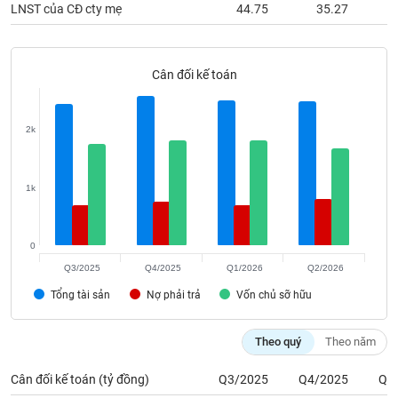
phân
LNST của CĐ cty mẹ
44.75
35.27
tích
(-)
Cân đối kế toán
Thuật
ngữ
(-)
2k
Dịch
vụ
1k
(-)
0
Đào
Q3/2025
Q4/2025
Q1/2026
Q2/2026
tạo
Tổng tài sản
Nợ phải trả
Vốn chủ sỡ hữu
Theo quý
Theo năm
Sách
Cân đối kế toán (tỷ đồng)
Q3/2025
Q4/2025
Q1
tài