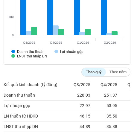
Tất cả
Cổ phiếu
Chỉ số
Chứng chỉ quỹ
Chứng q
Lãnh
100
đạo
(-)
0
Tất cả
Người nội bộ
Người liên quan
Cổ đông lớn
Q3/2025
Q4/2025
Q1/2026
Q2/2026
Doanh thu thuần
Lợi nhuận gộp
Tin
LNST thu nhập DN
tức
(-)
Theo quý
Theo năm
Bài
Kết quả kinh doanh (tỷ đồng)
Q3/2025
Q4/2025
Q1
viết
của
Doanh thu thuần
228.03
251.37
1
tác
giả
Lợi nhuận gộp
22.97
53.95
(-)
LN thuần từ HĐKD
46.15
35.50
Báo
LNST thu nhập DN
44.89
35.88
cáo