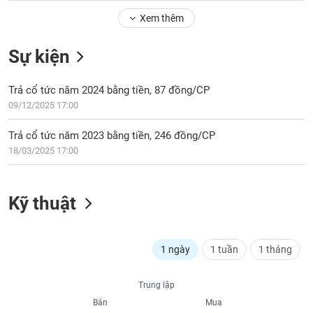
Tổng
VS-
quan
Xem thêm
SECTOR
Giao
Sự kiện
dịch
Tài
Trả cổ tức năm 2024 bằng tiền, 87 đồng/CP
chính
NĂNG
09/12/2025 17:00
Phân
LƯỢNG
tích
Trả cổ tức năm 2023 bằng tiền, 246 đồng/CP
kỹ
18/03/2025 17:00
thuật
Hồ
NGUYÊN
sơ
Kỹ thuật
VẬT
doanh
LIỆU
nghiệp
Tin
1 ngày
1 tuần
1 tháng
tức
sự
CÔNG
Trung lập
kiện
NGHIỆP
Bán
Mua
Tài