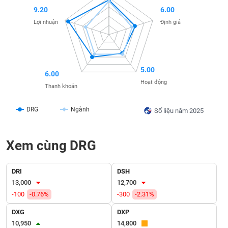
SÓC
9.20
6.00
SỨC
Lợi nhuận
Định giá
KHỎE
5.00
6.00
TÀI
Hoạt động
CHÍNH
Thanh khoản
DRG
Ngành
Số liệu năm 2025
CÔNG
Xem cùng DRG
NGHỆ
THÔNG
TIN
DRI
DSH
13,000
12,700
-100
-0.76%
-300
-2.31%
DXG
DXP
DỊCH
10,950
14,800