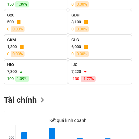
VỤ
150
1.39%
0
0.00%
TRUYỀN
G20
GDH
THÔNG
500
8,100
0
0.00%
0
0.00%
GKM
GLC
TIỆN
1,300
6,000
ÍCH
0
0.00%
0
0.00%
HIO
IJC
7,300
7,220
100
1.39%
-130
-1.77%
BẤT
ĐỘNG
SẢN
Tài chính
Mã
chứng
Kết quả kinh doanh
khoán
(-)
200