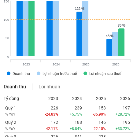
150
122 %
122 %
100
76 %
76 %
48 %
48 %
50
0
2023
2024
2025
2026
Doanh thu
Lợi nhuận trước thuế
Lợi nhuận sau thuế
Doanh thu
Lợi nhuận
Tỷ đồng
2023
2024
2025
2026
Quý 1
226
239
153
197
% YoY
-24.83%
+5.75%
-35.90%
+28.72%
Quý 2
172
188
146
195
% YoY
-42.11%
+8.84%
-22.15%
+33.72%
Quý 3
226
341
228