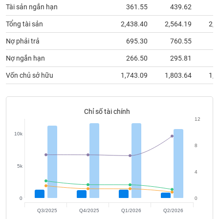
chính
Tài sản ngắn hạn
361.55
439.62
3
Tổng tài sản
2,438.40
2,564.19
2,5
Nợ phải trả
695.30
760.55
6
Công
cụ
Nợ ngắn hạn
266.50
295.81
2
đầu
Vốn chủ sở hữu
1,743.09
1,803.64
1,8
tư
Chỉ số tài chính
12
Truyền
thông
10k
tài
8
chính
5k
4
0
0
Dữ
liệu
Q3/2025
Q4/2025
Q1/2026
Q2/2026