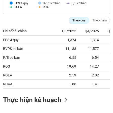
tài
EPS 4 quý
BVPS cơ bản
P/E cơ bản
chính
ROEA
ROA
Theo quý
Theo năm
Chỉ số tài chính
Q3/2025
Q4/2025
Q1
EPS 4 quý
1,374
1,314
BVPS cơ bản
11,188
11,577
1
P/E cơ bản
6.55
6.54
ROS
19.69
14.27
ROEA
2.59
2.02
ROAA
1.86
1.41
Thực hiện kế hoạch