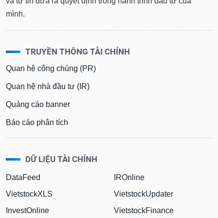
và tự tin đưa ra quyết định trong hành trình đầu tư của
mình.
TRUYỀN THÔNG TÀI CHÍNH
Quan hệ công chúng (PR)
Quan hệ nhà đầu tư (IR)
Quảng cáo banner
Báo cáo phân tích
DỮ LIỆU TÀI CHÍNH
DataFeed
IROnline
VietstockXLS
VietstockUpdater
InvestOnline
VietstockFinance