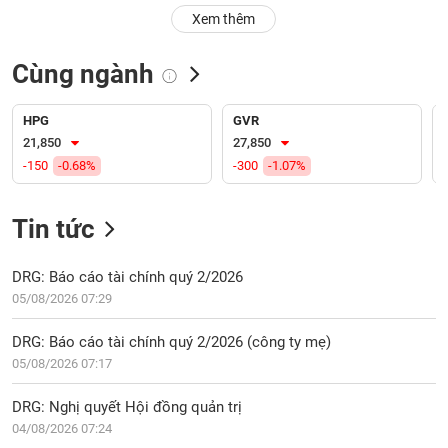
PHIẾU
Hủy
Xem thêm
niêm
yết
Cùng ngành
Theo
CÔNG
dõi
CỤ
đặc
HPG
GVR
ĐẦU
biệt
21,850
27,850
TƯ
-150
-0.68%
-300
-1.07%
Không
được
ký
Tin tức
XUẤT
quỹ
DỮ
LIỆU
Danh
DRG: Báo cáo tài chính quý 2/2026
mục
05/08/2026 07:29
ETF
TIN
DRG: Báo cáo tài chính quý 2/2026 (công ty mẹ)
Cổ
MỚI
05/08/2026 07:17
phiếu
chi
Ngành
DRG: Nghị quyết Hội đồng quản trị
tiết
(-)
04/08/2026 07:24