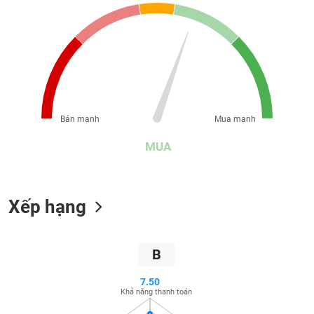
liệu
Tâm
lý
TIÊU
thị
DÙNG
trường
KHÔNG
THIẾT
YẾU
Bán mạnh
Mua mạnh
MUA
TIÊU
Xếp hạng
DÙNG
THIẾT
YẾU
B
7.50
Khả năng thanh toán
CHĂM