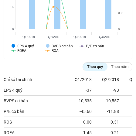
5k
0.08
Công
0
0
cụ
Q1/2018
Q2/2018
Q3/2018
Q4/2018
đầu
tư
EPS 4 quý
BVPS cơ bản
P/E cơ bản
ROEA
ROA
Theo quý
Theo năm
Truyền
Chỉ số tài chính
Q1/2018
Q2/2018
Q3
thông
tài
EPS 4 quý
-37
-93
chính
BVPS cơ bản
10,535
10,557
1
P/E cơ bản
-45.60
-11.88
ROS
0.00
0.31
Dữ
liệu
ROEA
-1.45
0.21
tài