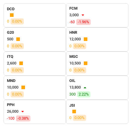
SỨC
FCM
DCD
KHỎE
3,000
0
0.00%
-60
-1.96%
G20
HNR
500
12,000
TÀI
0
0.00%
0
0.00%
CHÍNH
ITQ
MGC
2,600
10,500
0
0.00%
0
0.00%
CÔNG
MND
OIL
NGHỆ
10,000
13,800
THÔNG
0
0.00%
300
2.22%
TIN
PPH
JSI
26,000
0
0.00%
-100
-0.38%
DỊCH
VỤ