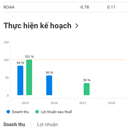
chính
ROAA
-0.78
0.11
Thực hiện kế hoạch
150
101 %
101 %
100
84 %
84 %
56 %
56 %
50
35 %
35 %
0
2015
2016
2017
2018
Doanh thu
Lợi nhuận sau thuế
Doanh thu
Lợi nhuận