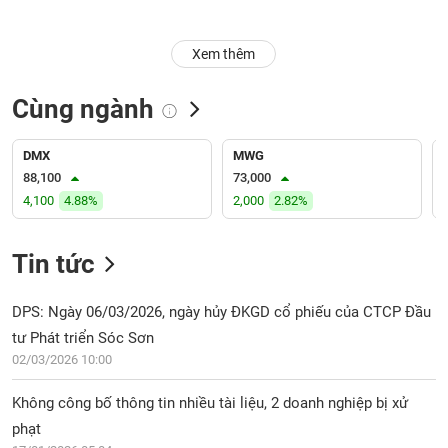
Trạng
Xem thêm
thái
NGÀNH
cổ
phiếu
Cùng ngành
Quy
DOANH
mô
DMX
MWG
NGHIỆP
thị
88,100
73,000
trường
4,100
4.88%
2,000
2.82%
Niêm
CỔ
yết
Tin tức
PHIẾU
Niêm
yết
DPS: Ngày 06/03/2026, ngày hủy ĐKGD cổ phiếu của CTCP Đầu
mới
PHÁI
tư Phát triển Sóc Sơn
SINH
Niêm
02/03/2026 10:00
yết
bổ
Không công bố thông tin nhiều tài liệu, 2 doanh nghiệp bị xử
sung
TRÁI
phạt
PHIẾU