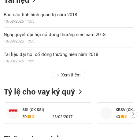
Tài liệu
Báo cáo tình hình quản trị năm 2018
10/08/2026 11:55
Nghị quyết đại hội cổ đông thường niên năm 2018
10/08/2026 11:55
Tài liệu đại hội cổ đông thường niên năm 2018
10/08/2026 11:55
Xem thêm
Tỷ lệ cho vay ký quỹ
SSI (CK SSI)
KBSV (CK K
50
0
28/02/2017
40
0