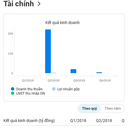
Tài chính
TRUYỀN
THÔNG
Kết quả kinh doanh
200
TIỆN
ÍCH
100
0
BẤT
Q1/2018
Q2/2018
Q3/2018
Q4/2018
ĐỘNG
SẢN
Doanh thu thuần
Lợi nhuận gộp
LNST thu nhập DN
Mã
chứng
Theo quý
Theo năm
khoán
(-)
Kết quả kinh doanh (tỷ đồng)
Q1/2018
Q2/2018
Q3
Tất cả
Cổ phiếu
Chỉ số
Chứng chỉ quỹ
Chứng q