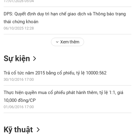
17/01/2026 05:04
Hủy
niêm
DPS: Quyết định duy trì hạn chế giao dịch và Thông báo trạng
yết
thái chứng khoán
Theo
CÔNG
06/10/2025 12:28
dõi
CỤ
đặc
ĐẦU
Xem thêm
biệt
TƯ
Không
Sự kiện
được
XUẤT
ký
DỮ
quỹ
Trả cổ tức năm 2015 bằng cổ phiếu, tỷ lệ 10000:562
LIỆU
30/10/2016 17:00
Danh
mục
Thực hiện quyền mua cổ phiếu phát hành thêm, tỷ lệ 1:1, giá
ETF
TIN
10,000 đồng/CP
MỚI
Cổ
01/06/2016 17:00
phiếu
chi
Ngành
(-)
tiết
Kỹ thuật
VS-