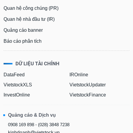
Quan hệ công chúng (PR)
Quan hệ nhà đầu tư (IR)
Quảng cáo banner
Báo cáo phân tích
DỮ LIỆU TÀI CHÍNH
DataFeed
IROnline
VietstockXLS
VietstockUpdater
InvestOnline
VietstockFinance
Quảng cáo & Dịch vụ
0908 169 898 - (028) 3848 7238
kinhdoanh@vietstock.vn