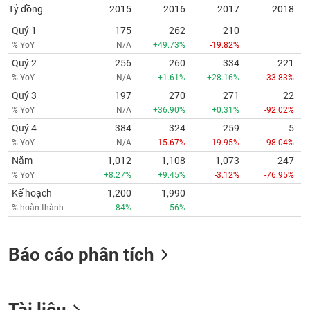
Tỷ đồng
2015
2016
2017
2018
Quý 1
175
262
210
% YoY
N/A
+49.73%
-19.82%
Quý 2
256
260
334
221
% YoY
N/A
+1.61%
+28.16%
-33.83%
Quý 3
197
270
271
22
% YoY
N/A
+36.90%
+0.31%
-92.02%
Quý 4
384
324
259
5
% YoY
N/A
-15.67%
-19.95%
-98.04%
Năm
1,012
1,108
1,073
247
% YoY
+8.27%
+9.45%
-3.12%
-76.95%
Kế hoạch
1,200
1,990
% hoàn thành
84%
56%
Báo cáo phân tích