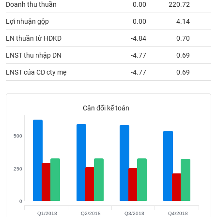
Doanh thu thuần
0.00
220.72
Lợi nhuận gộp
0.00
4.14
Lãnh
đạo
LN thuần từ HĐKD
-4.84
0.70
(-)
LNST thu nhập DN
-4.77
0.69
Tất cả
Người nội bộ
Người liên quan
Cổ đông lớn
LNST của CĐ cty mẹ
-4.77
0.69
Tin
tức
(-)
Cân đối kế toán
Bài
500
viết
của
tác
giả
250
(-)
Báo
0
cáo
Q1/2018
Q2/2018
Q3/2018
Q4/2018